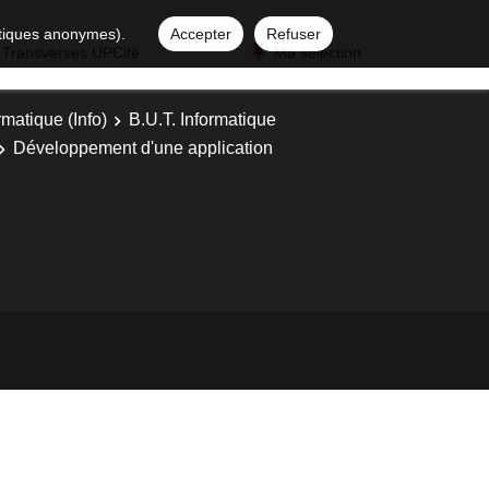
istiques anonymes).
Accepter
Refuser
 Transverses UPCité
Ma sélection
rmatique (Info)
B.U.T. Informatique
Développement d'une application