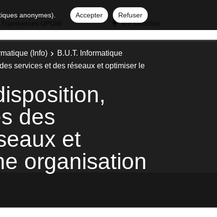
istiques anonymes).
Accepter
Refuser
 Transverses UPCité
Ma sélection
rmatique (Info)
B.U.T. Informatique
 des services et des réseaux et optimiser le
disposition,
es des
́seaux et
ne organisation