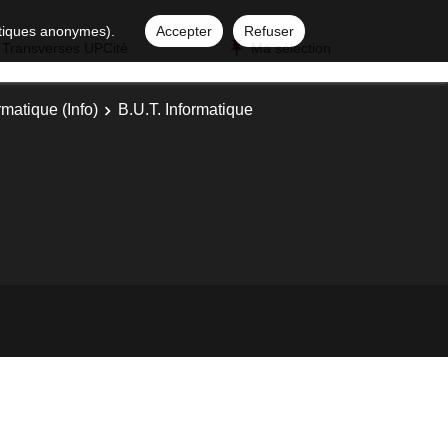
istiques anonymes).
Accepter
Refuser
 Transverses UPCité
Ma sélection
rmatique (Info)
B.U.T. Informatique