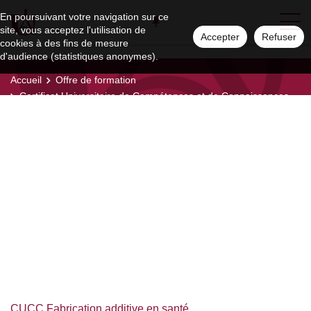
En poursuivant votre navigation sur ce
site, vous acceptez l'utilisation de
Accepter
Refuser
cookies à des fins de mesure
d'audience (statistiques anonymes).
Accueil
Offre de formation
Certificat Universitaire de Compétences et de Connaissances
(CUCC)
Sciences, Technologies, Santé
Sciences,
Technologies, Santé
CUCC Fabrication additive en santé