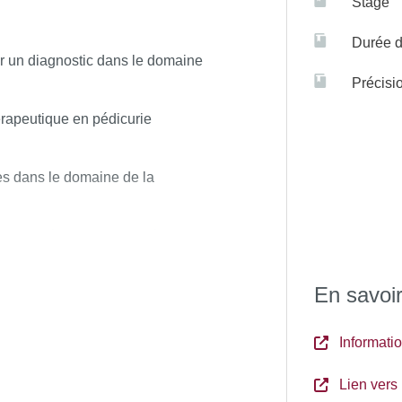
Stage
Durée d
er un diagnostic dans le domaine
Précisi
érapeutique en pédicurie
es dans le domaine de la
seil, d’éducation, de prévention
 ;
En savoir
un contexte d’intervention ;
elle ;
Informat
 professionnelles et
Lien vers