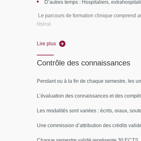
D’autres temps : Hospitaliers, extrahospitali
Le parcours de formation clinique comprend a
libéral.
La spécificité de la formation en pédicurie-podo
Lire plus
chaque institut.
Contrôle des connaissances
Quel que soit le lieu, chaque étudiant est enca
L’étudiant possède un portfolio destiné au suiv
Pendant ou à la fin de chaque semestre, les uni
L’évaluation des connaissances et des compéte
Les modalités sont variées : écrits, oraux, sout
Une commission d’attribution des crédits vali
Chaque semestre validé représente 30 ECTS.