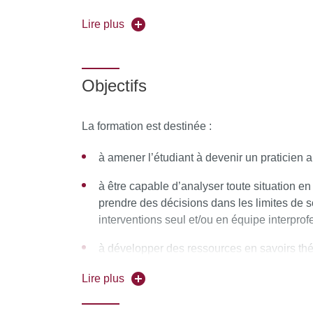
D’autre part, il prescrit, confectionne et adap
Lire plus
topiques et pansements.
Enfin, il réalise des activités en matière de p
Objectifs
Le diplôme d’État équivaut à 180 ECTS.
La formation est destinée :
Les lieux de formation
:
à amener l’étudiant à devenir un praticien 
AFREP : UFR de médecine site Villemin 10, av
à être capable d’analyser toute situation en 
EFOM : 118 bis rue de Javel et 43 bis rue des
prendre des décisions dans les limites de 
interventions seul et/ou en équipe interprof
à développer des ressources en savoirs th
habiletés gestuelles et en capacités relatio
Lire plus
à permettre à l’étudiant de constituer son p
compétences et de préparer son projet prof