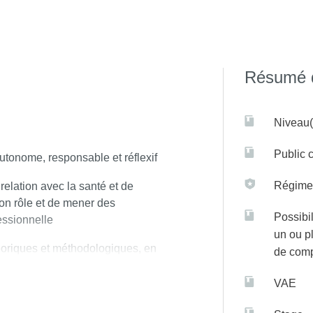
te des dispositifs médicaux podologiques externes (orthèses plant
révention, de formation, d’encadrement, d’éducation et de recherc
Résumé d
Niveau(
Public c
autonome, responsable et réflexif
enue de Verdun et Hôpital Fernand Widal – Paris 10è
Régime(
relation avec la santé et de
 Entrepreneurs – Paris 15è
son rôle et de mener des
Possibil
essionnelle
un ou p
éoriques et méthodologiques, en
de com
nnelles
VAE
ortefeuille de connaissance, de
essionnel.