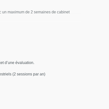
vec un maximum de 2 semaines de cabinet
 en consultation au sein de la clinique de
éléments de compétences.
jet d’une évaluation.
triels (2 sessions par an)