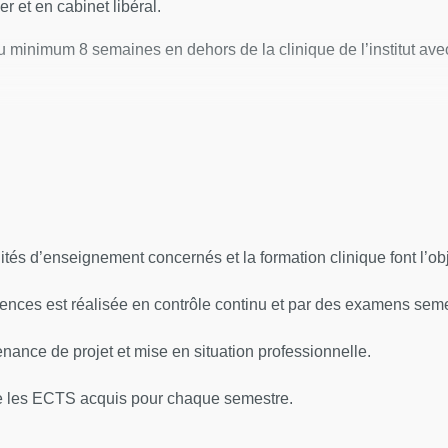
er et en cabinet libéral.
u minimum 8 semaines en dehors de la clinique de l’institut a
logie est d’accueillir des patients, dès le début de la formation,
dré par un tuteur de stage.
i du parcours de formation clinique et à la capitalisation des 
tés d’enseignement concernés et la formation clinique font l’ob
nces est réalisée en contrôle continu et par des examens semes
enance de projet et mise en situation professionnelle.
de les ECTS acquis pour chaque semestre.