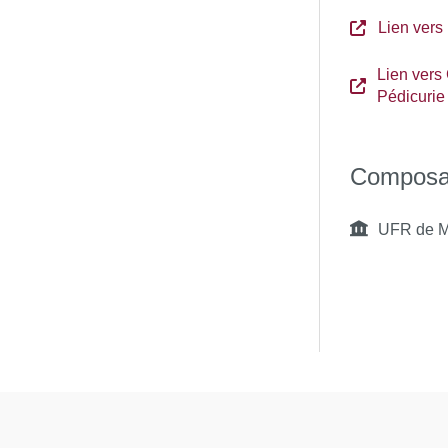
Lien vers
Lien vers
Pédicurie
s personnes en formation.
Composa
UFR de M