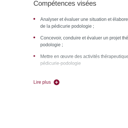
Compétences visées
Analyser et évaluer une situation et élabor
de la pédicurie podologie ;
Concevoir, conduire et évaluer un projet th
podologie ;
Mettre en œuvre des activités thérapeutiqu
pédicurie-podologie
Concevoir et conduire une démarche de con
en pédicurie-podologie et en santé publique
Lire plus
Communiquer et conduire une relation dans 
Évaluer et améliorer sa pratique professionn
Rechercher, traiter et analyser des données
scientifiques ;