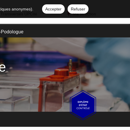
istiques anonymes).
Accepter
Refuser
 Transverses UPCité
Ma sélection
e-Podologue
e