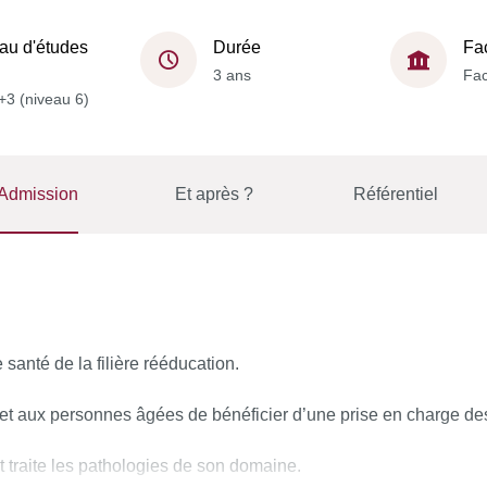
au d'études
Durée
Fa
3 ans
Fac
+3 (niveau 6)
Admission
Et après ?
Référentiel
santé de la filière rééducation.
s et aux personnes âgées de bénéficier d’une prise en charge des
t traite les pathologies de son domaine.