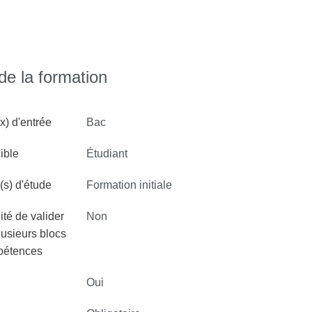
aires, petits appareillages,…) ainsi que des
he.
e la formation
x) d'entrée
Bac
ible
Étudiant
s) d'étude
Formation initiale
ité de valider
Non
lusieurs blocs
pétences
Oui