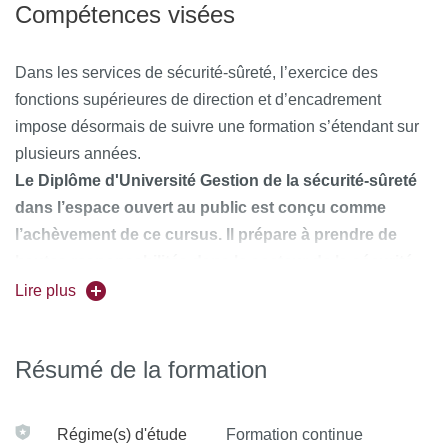
Compétences visées
Dans les services de sécurité-sûreté, l’exercice des
fonctions supérieures de direction et d’encadrement
impose désormais de suivre une formation s’étendant sur
plusieurs années.
Le Diplôme d'Université Gestion de la sécurité-sûreté
dans l’espace ouvert au public est conçu comme
l’achèvement de ce cursus. Il prépare à prendre de
hautes responsabilités dans le secteur de la sécurité-
sûreté,
qu’elles s’exercent dans :
Lire plus
les entreprises de sécurité privée ;
Résumé de la formation
les services des donneurs d’ordre privés ou publics ;
le cadre des services locaux de sécurité.
Régime(s) d'étude
Formation continue