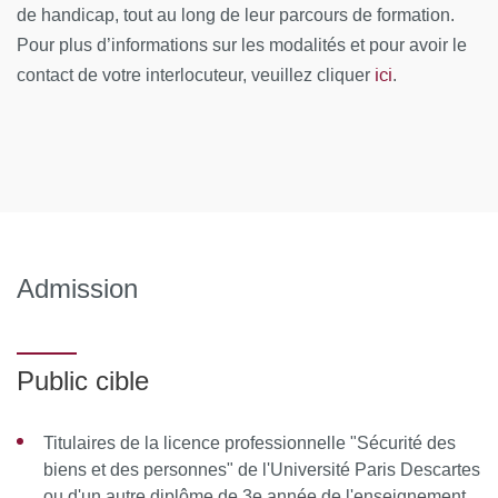
de handicap, tout au long de leur parcours de formation.
Management des équipes : 10h
Pour plus d’informations sur les modalités et pour avoir le
ici
contact de votre interlocuteur, veuillez cliquer
Coopération interpartenariale : 10h
.
Droit social approfondi : 13h
Contrats et responsabilités en matière de sécurité
privée : 15h
Régime de la sécurité privée : 13h
Admission
Technologies de sécurité : 10h
Méthodologie du mémoire : 7h
Public cible
Sécurité des espaces publics : 10h
Sécurité des entreprises : 10h
Titulaires de la licence professionnelle "Sécurité des
MOYENS PÉDAGOGIQUES ET TECHNIQUES
biens et des personnes" de l'Université Paris Descartes
ou d'un autre diplôme de 3e année de l'enseignement