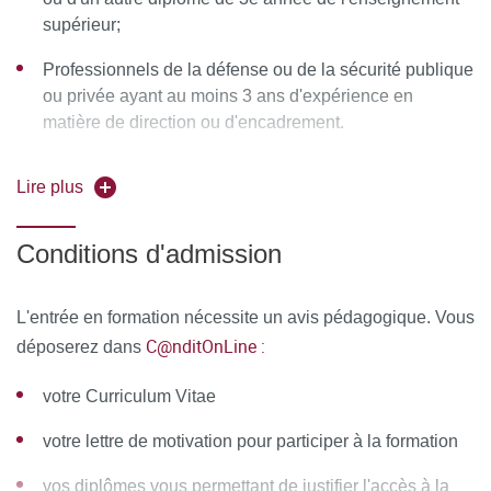
D’ENCADREMENT
supérieur;
Équipe pédagogique
Professionnels de la défense ou de la sécurité publique
ou privée ayant au moins 3 ans d'expérience en
Responsable pédagogique
: Derek EL ZEIN, MCF HDR
matière de direction ou d'encadrement.
Ressources matérielles :
Afin de favoriser une démarche
Toute personne jugée apte par le conseil pédagogique
interactive et collaborative, différents outils informatiques
Lire plus
seront proposés pour permettre :
Conditions d'admission
d'échanger des fichiers, des données
de partager des ressources, des informations
L'entrée en formation nécessite un avis pédagogique. Vous
C@nditOnLine :
déposerez dans
de communiquer simplement en dehors de la salle de
cours et des temps dédiés à la formation.
votre Curriculum Vitae
MOYENS PERMETTANT DE SUIVRE L’EXÉCUTION DE
votre lettre de motivation pour participer à la formation
L’ACTION ET D’EN APPRÉCIER LES RÉSULTATS
vos diplômes vous permettant de justifier l'accès à la