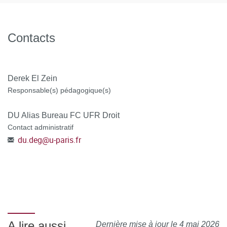
moment de la candidature.
POSTULER A LA FORMATION en vous connectant à la
Contacts
plateforme C@nditOnLine
(lien cliquable)
Derek El Zein
Responsable(s) pédagogique(s)
DU Alias Bureau FC UFR Droit
Contact administratif
du.deg
@
u-paris.fr
A lire aussi
Dernière mise à jour le 4 mai 2026