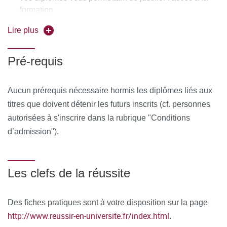
Au cours de la formation, le stagiaire émarge une feuille de
formation
présence par demi-journée de formation en présentiel et le
Lire plus
Responsable de la formation émet une attestation
d’assiduité pour la formation en distanciel.
Pré-requis
À l’issue de la formation, le stagiaire remplit un
questionnaire de satisfaction en ligne, à chaud. Celui-ci est
Aucun prérequis nécessaire hormis les diplômes liés aux
analysé et le bilan est remonté au conseil pédagogique de
titres que doivent détenir les futurs inscrits (cf. personnes
la formation.
autorisées à s'inscrire dans la rubrique "Conditions
d’admission").
Les clefs de la réussite
Des fiches pratiques sont à votre disposition sur la page
http://www.reussir-en-universite.fr/index.html
.