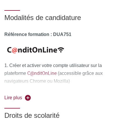
Modalités de candidature
Référence formation : DUA751
1. Créer et activer votre compte utilisateur sur la
C@nditOnLine
plateforme
(accessible grâce aux
navigateurs Chrome ou Mozilla)
2. Compléter attentivement vos informations personnelles
Lire plus
et déposer obligatoirement tous les documents
justificatifs,
uniquement au format PDF
, à savoir :
Droits de scolarité
La copie recto-verso de votre pièce d'identité en cours