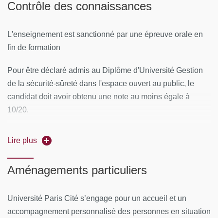
Contrôle des connaissances
19 au 23 avril 2027 inclus
L'enseignement est sanctionné par une épreuve orale en
24 au 28 mai 2027 inclus
fin de formation
5 au 9 juillet 2027 inclus semaine du grand oral
Pour être déclaré admis au Diplôme d'Université Gestion
de la sécurité-sûreté dans l'espace ouvert au public, le
Rythme :
une semaine par mois (du lundi au vendredi)
candidat doit avoir obtenu une note au moins égale à
10/20.
Lieu :
Faculté de Droit, d’Économie et de Gestion -
Malakoff (92)
Il y a une seule session d'examen par an.
Lire plus
Aménagements particuliers
CONTENUS PÉDAGOGIQUES
Analyse du risque et gestion de crise : 11h
Université Paris Cité s’engage pour un accueil et un
Gestion financière et comptable : 15h
accompagnement personnalisé des personnes en situation