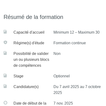
Ces sujets seront traités sous forme de communications de
1h30 ou 2 heures. Ces communications seront
Résumé de la formation
entrecoupées pas des séances de supervisions cliniques.
Ces supervisions permettront d’encadrer les difficultés
Capacité d'accueil
Minimum 12 – Maximum 30
rencontrées et de préparer les étudiants à la rédaction d’un
Mémoire obligatoire validant le D.U en même temps que
Régime(s) d'étude
Formation continue
l’assiduité exigée.
Possibilité de valider
Non
un ou plusieurs blocs
de compétences
Stage
Optionnel
Candidature(s)
Du 7 avril 2025 au 7 octobre
2025
Date de début de la
7 nov. 2025