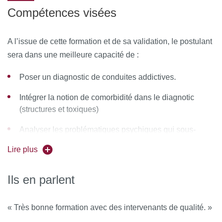
Compétences visées
Discerner les Structures, symptômes ou
Comportements ?
A l’issue de cette formation et de sa validation, le postulant
Aborder les Neurosciences en addictologie.
sera dans une meilleure capacité de :
Élargir la notion d’addictions hors de la prise de
Poser un diagnostic de conduites addictives.
toxiques.
Intégrer la notion de comorbidité dans le diagnotic
Sérier des différentes formes d'addiction.
(structures et toxiques)
Approcher la problématique familiale liée l’addiction
Analyser les problématiques psychiques qui sous-
Étudier les phénomènes des adolescents des rues et
tendent les addictions.
Lire plus
leurs addictions.
Décrire les mécanismes neurobiologiques mis en
Aborder les nouvelles addictions : la pulsion à
œuvre dans les opérations toxiques.
Ils en parlent
l'épreuve du virtuel
Intégrer les mises en place des prises en charges
Considérer l’extension de l'addiction aux activités dites
spécifiques.
« Très bonne formation avec des intervenants de qualité. »
sublimatoires.