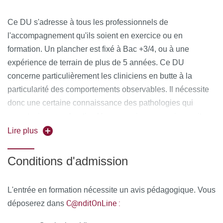
Coordinateur pédagogique
Ce DU s'adresse à tous les professionnels de
: Eric Toubiana,
Psychothérapeute, Psychanalyste, Ex- Maître de
l'accompagnement qu'ils soient en exercice ou en
Conférences à l’Université Paris Cité, Chercheur au
formation. Un plancher est fixé à Bac +3/4, ou à une
CRPMS de l’Université Paris Sorbonne Cité.
expérience de terrain de plus de 5 années. Ce DU
concerne particulièrement les cliniciens en butte à la
Autres membres de l’équipe pédagogique :
particularité des comportements observables. Il nécessite
donc une certaine connaissance des pathologies qui
ASSOUN Paul-Laurent : Psychanalyste ; Philosophe ;
seront mises en chantier. Une connaissance qui ne soit
Professeur émérite des universités, Département
pas trop approximative de la psychopathologie et de ses
Lire plus
d'Études psychanalytiques, UFR IHSS, Université
théories s'avèrera nécessaire afin de pouvoir suivre et
Paris Cité
bénéficier de l'enseignement proposé. Ce D.U a été aussi
Conditions d'admission
AVRIL Élisabeth : Médecin généraliste ; Directrice de
conçu pour aider les chercheurs en sciences humaines
l'association Gaia Paris, spécialiste en réduction des
d’approfondir et de confronter leurs démarches.
risques et traitements de substitution aux opiacés
L'entrée en formation nécessite un avis pédagogique. Vous
C@nditOnLine :
déposerez dans
Psychiatres, médecins généralistes ou spécialistes,
BENSO Vincent : Sociologue ; Membre de Techno+ et
médecins du travail, ainsi que des internes cadres
du dispositif TREND de l'Observatoire français des