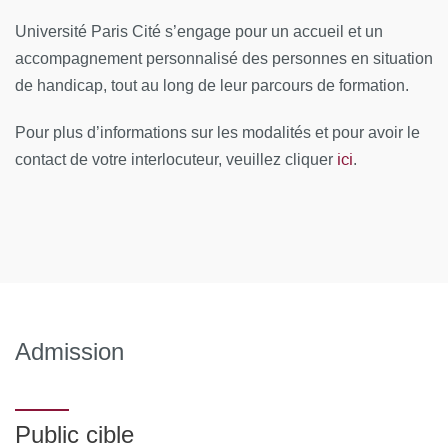
Université Paris Cité s’engage pour un accueil et un
Approcher la problématique familiale liée l’addiction
accompagnement personnalisé des personnes en situation
Étudier les phénomènes des adolescents des rues et
de handicap, tout au long de leur parcours de formation.
leurs addictions.
Pour plus d’informations sur les modalités et pour avoir le
Aborder les nouvelles addictions : la pulsion à
ici
contact de votre interlocuteur, veuillez cliquer
.
l'épreuve du virtuel
Considérer l’extension de l'addiction aux activités dites
sublimatoires.
MOYENS PÉDAGOGIQUES ET TECHNIQUES
D’ENCADREMENT :
Équipe pédagogique
Admission
Responsable pédagogique :
Pr Vincent Estellon,
Professeur à l’Université de Paris Cité (IHSS),
Public cible
psychanalyste, psychodramaticien.