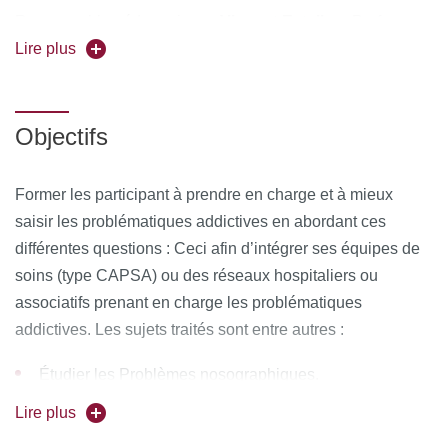
Responsable pédagogique:
Vincent Estellon
, Professeur
à l’Université de Paris Cité (IHSS), psychanalyste,
Lire plus
psychodramaticien.
Coordinateur pédagogique
: Eric Toubiana
,
Objectifs
Psychothérapeute, Psychanalyste, Ex- Maître de
Conférences à l’Université Paris Cité, Chercheur au
Former les participant à prendre en charge et à mieux
CRPMS de l’Université Paris Sorbonne Cité.
saisir les problématiques addictives en abordant ces
différentes questions : Ceci afin d’intégrer ses équipes de
Forme de l'enseignement :
Présentiel
soins (type CAPSA) ou des réseaux hospitaliers ou
Pour vous inscrire, déposez votre candidature sur
associatifs prenant en charge les problématiques
C@anditOnLine
addictives. Les sujets traités sont entre autres :
Étudier les Problèmes nosographiques.
Lire plus
Se Familiariser avec la notion de Comorbidité
psychiatrique et addiction.