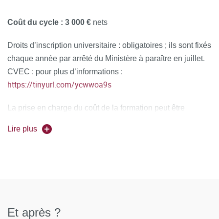
Coût du cycle :
3 000 €
nets
Droits d’inscription universitaire : obligatoires ; ils sont fixés
chaque année par arrêté du Ministère à paraître en juillet.
CVEC : pour plus d’informations :
https://tinyurl.com/ycwwoa9s
La prise en charge du coût de la formation peut être
assurée dans le cadre des dispositifs de Formation
Lire plus
Professionnelle en vigueur. Il appartient aux candidats
d’effectuer les démarches nécessaires auprès des
organismes dont ils dépendent : DRH, OPCO, Pôle
Emploi…
Un devis pourra vous être adressé sur simple demande au
bernadette.amiaud
@
u-paris.fr
SFCA (contact :
Et après ?
).