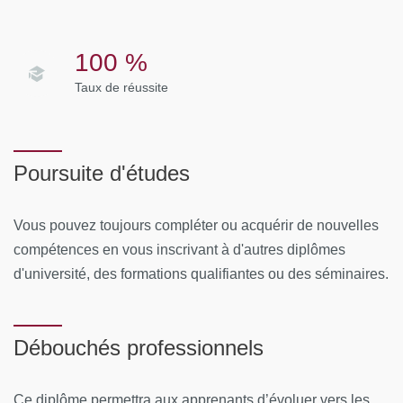
Les demandeurs d’emploi, sous certaines conditions,
peuvent bénéficier de l’Aide Individuelle à la Formation
100 %
(AIF) ou obtenir une Autorisation d’Inscription à un Stage
Taux de réussite
de Formation (AISF). Les démarches doivent être faites
auprès du conseiller Pôle Emploi.
Poursuite d'études
Vous pouvez toujours compléter ou acquérir de nouvelles
compétences en vous inscrivant à d'autres diplômes
d'université, des formations qualifiantes ou des séminaires.
Débouchés professionnels
Ce diplôme permettra aux apprenants d’évoluer vers les