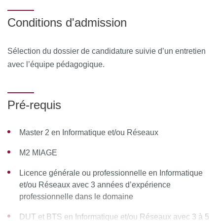
Au cours de la formation, le stagiaire émarge une feuille de
Conditions d'admission
présence par demi-journée de formation en présentiel et le
Responsable de la Formation émet une attestation
Sélection du dossier de candidature suivie d’un entretien
d’assiduité pour la formation en distanciel.
avec l’équipe pédagogique.
À l’issue de la formation, le stagiaire remplit un
questionnaire de satisfaction en ligne, à chaud. Celui-ci est
Pré-requis
analysé et le bilan est remonté au conseil pédagogique de
la formation.
Master 2 en Informatique et/ou Réseaux
M2 MIAGE
Licence générale ou professionnelle en Informatique
et/ou Réseaux avec 3 années d’expérience
professionnelle dans le domaine
DUT et BTS en Informatique et/ou Réseaux avec 3 à 5