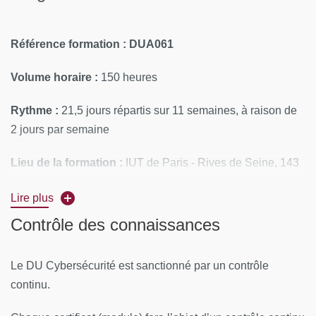
Référence formation
: DUA061
Volume horaire :
150 heures
Rythme :
21,5 jours répartis sur 11 semaines, à raison de
2 jours par semaine
Lieu de la formation :
IUT de Paris - Rives de Seine, 143
avenue de Versailles, 75016 Paris
Lire plus
CONTENUS PÉDAGOGIQUES
Contrôle des connaissances
Le DU Cybersécurité est constitué de 5 certificats qui
Le DU Cybersécurité est sanctionné par un contrôle
alternent enseignements théoriques, travaux pratiques et
continu.
dirigés. Il y a également un premier module de mise à
niveau qui permettra d’asseoir les bases en