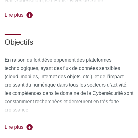
Naït-Abdesselam, IUT Paris - Rives de Seine
Forme de l'enseignement :
Lire plus
Hybride
La Cybersécurité est devenue un élément stratégique pour
les entreprises et les administrations publiques.De plus en
Objectifs
plus conscientes des enjeux, ces dernières investissent
davantagedans la sécurité de leurs infrastructures et
En raison du fort développement des plateformes
systèmes d’information.
technologiques, ayant des flux de données sensibles
(cloud, mobiles, internet des objets, etc.), et de l’impact
Plus qu’une simple fonction support, l’intégration des
croissant du numérique dans tous les secteurs d’activité,
problématiques de sécurité devient un atout différenciant
les compétences dans le domaine de la Cybersécurité sont
sur le marché, notamment pour les grandes entreprises.
constamment recherchées et demeurent en très forte
Tous les acteurs économiques, privés ou publiques, sont
croissance.
aujourd’hui concernés par la Cybersécurité.
Face à un nombre toujours croissant d’attaques dirigées
Lire plus
envers les administrations et les entreprises de tous les