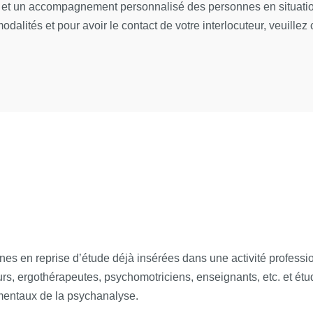
tc.), reconnus pour leur capacité à transmettre les théories psy
l et un accompagnement personnalisé des personnes en situation
dalités et pour avoir le contact de votre interlocuteur, veuillez 
e l’Université Paris Cité.
fesseur émérite des Universités Département Études psychanaly
Maîtresse de Conférences Département Études psychanalytiques
; Psychanalyste ; Professeure des Universités Département Étu
logie et psychanalyse, département d’Études Psychanalytiques 
italière ; Psychanalyste ; Docteur en psychopathologie ; Psyc
ntre de psychanalyse de l’ASM13
s en reprise d’étude déjà insérées dans une activité profession
urs, ergothérapeutes, psychomotriciens, enseignants, etc. et é
 Psychanalyste ; Professeure des Universités Département Étu
amentaux de la psychanalyse.