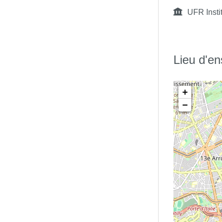
UFR Insti
Lieu d'e
+
−