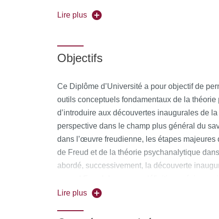
Cité.
Lire plus
Forme de l'enseignement
: Présentiel
Pour vous inscrire, déposez votre candidature 
Objectifs
Ce Diplôme d’Université a pour objectif de perm
outils conceptuels fondamentaux de la théorie 
d’introduire aux découvertes inaugurales de la
perspective dans le champ plus général du sav
dans l’œuvre freudienne, les étapes majeures
de Freud et de la théorie psychanalytique dans
abordé, successivement, la découverte inaugur
auquel Freud donne une définition précise, qui
au sens courant, au sens des philosophes, au
Lire plus
position spécifique de l’inconscient permettra 
renouvelée du sexuel et de la sexualité (module 