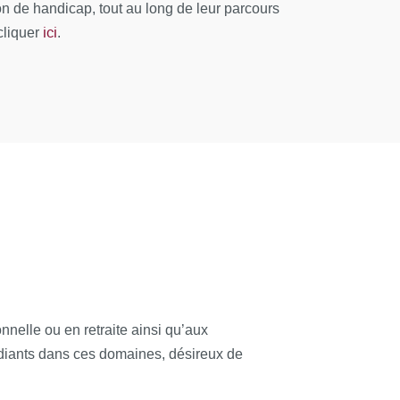
chanalytiques et leurs soubassements cliniques.
 de handicap, tout au long de leur parcours
ici
cliquer
.
tiques, UFR IHSS, Université Paris Cité
, UFR IHSS, Université Paris Cité
des psychanalytiques, UFR IHSS, Université
de l’UFR IHSS, Université Paris Cité
hosomaticienne ; Ancienne chargée de cours
nelle ou en retraite ainsi qu’aux
tudiants dans ces domaines, désireux de
des psychanalytiques, UFR IHSS, Université