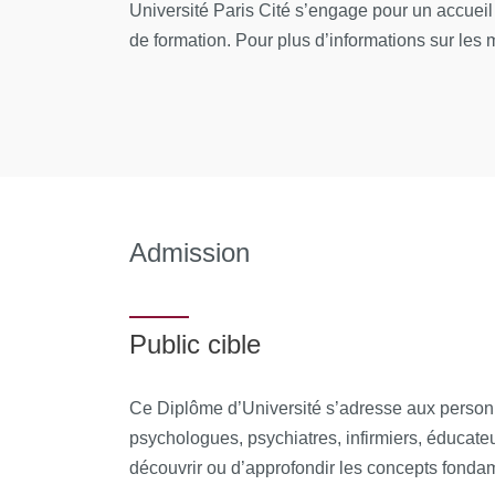
l’Université Paris Diderot (ATER, doctorants e
Université Paris Cité s’engage pour un accuei
de formation. Pour plus d’informations sur les mo
Tous les cours auront lieu au sein des locaux d
Équipe pédagogique :
Assoun Paul-Laurent : Psychanalyste ; Pro
Assous Adèle : Psychologue clinicienne ; 
Admission
Bernateau Isée : Psychologue clinicienne 
Paris Cité
Cristina Cernat : Docteure en Psychopatho
Public cible
Chan Jenny : Psychologue clinicienne hosp
(Lyon2) - l'IPSO ; Psychodramatiste au Ce
Ce Diplôme d’Université s’adresse aux personne
psychologues, psychiatres, infirmiers, éducate
Dargent Fanny : Psychologue clinicienne ;
Paris Cité
découvrir ou d’approfondir les concepts fond