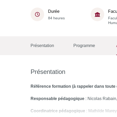
Durée
Facu
84 heures
Facul
Huma
Présentation
Programme
Présentation
Référence formation (à rappeler dans tout
Responsable pédagogique
: Nicolas Rabain
Coordinatrice pédagogique
: Mathilde Marey