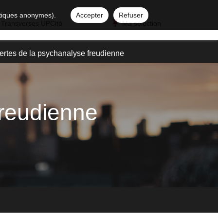
istiques anonymes).
Accepter
Refuser
 Transverses UPCité
Ma sélection
rtes de la psychanalyse freudienne
freudienne