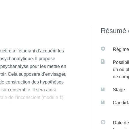
sur C@anditOnLine (lien cliquable)
Résumé d
Régime(
ettre à l’étudiant d’acquérir les
psychanalytique. Il propose
Possibil
 psychanalyse pour les mettre en
un ou p
oir. Cela supposera d’envisager,
de com
 de construction des hypothèses
 son ensemble. Il sera ainsi
Stage
ale de l’inconscient (module 1),
Candida
 le démarque de l’« inconscient »
 sens des neurologues. Cette
de saisir la compréhension
Date de
2), dans leur lien à la vie