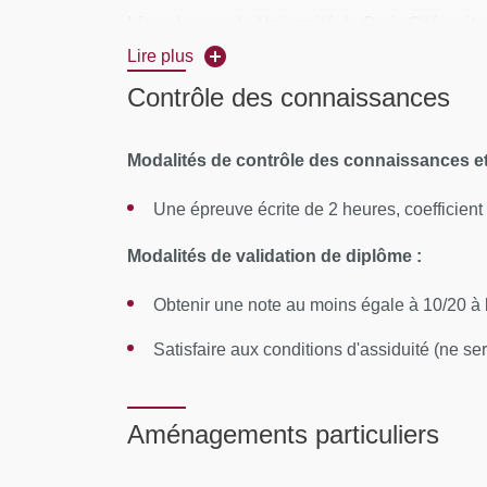
Lieu :
locaux de Université de Paris Cité – si
Lire plus
CONTENUS PÉDAGOGIQUES :
Contrôle des connaissances
Aborder la découverte inaugurale de l’inco
courant, au sens des philosophes, au sens
Modalités de contrôle des connaissances e
Faire saisir la compréhension renouvelée du 
Une épreuve écrite de 2 heures, coefficient
la vie en société et au refoulement d’autre p
Modalités de validation de diplôme :
Mettre en valeur l’importance fondamentale
Obtenir une note au moins égale à 10/20 à l
Survoler l’ensemble des champs disciplinair
linguistique, la médecine, l’anthropologie, e
Satisfaire aux conditions d'assiduité (ne s
MOYENS PÉDAGOGIQUES ET TECHNIQUE
Aménagements particuliers
Alternance entre enseignements magistraux et é
ou psychiatres) dont l’exercice clinique est 