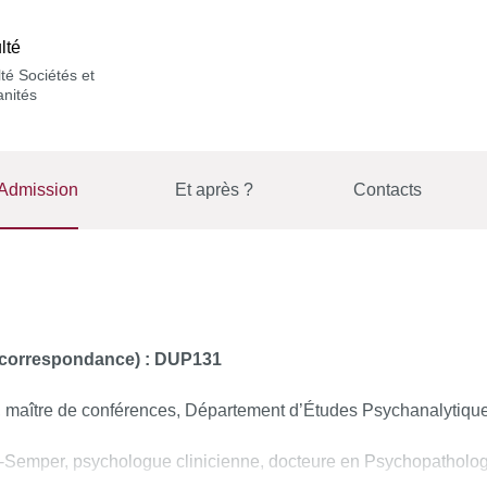
lté
té Sociétés et
nités
Admission
Et après ?
Contacts
e correspondance) : DUP131
, maître de conférences, Département d’Études Psychanalytique
-Semper, psychologue clinicienne, docteure en Psychopathologi