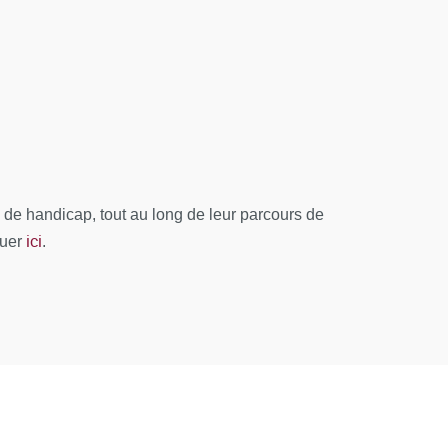
gnostic clinique, données anatomo-
de handicap, tout au long de leur parcours de
ici
quer
.