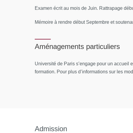
histologie de la peau normale
Examen écrit au mois de Juin. Rattrapage déb
surfaces et profondeurs des brûlures : clas
Mémoire à rendre début Septembre et soutena
pathologiques cliniques et évolutives. Cas
bases hémodynamiques de la prise en cha
Aménagements particuliers
prise en charge pré-hospitalière d'un brûlé
épidémiologie et prévention chez l'adulte
Université de Paris s’engage pour un accueil 
formation. Pour plus d’informations sur les modal
réanimation initiale d’un brûlé grave
admission d’un grand brûlé
chirurgie urgente chez le brûlé : les escar
brûlures chimiques
les facteurs de gravité des brûlures, évalua
Admission