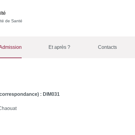
lté
té de Santé
Admission
Et après ?
Contacts
e correspondance) : DIM031
Chaouat