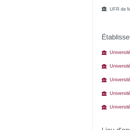
UFR de M
Établisse
Université
Universit
Université
Universit
Universit