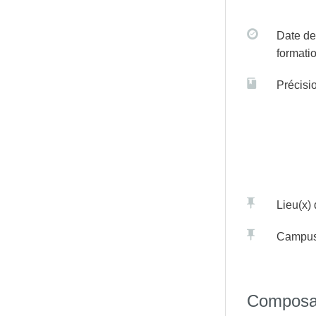
Date de
formati
Précisi
Lieu(x)
Campu
Composa