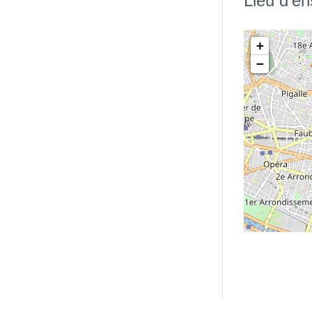
Lieu d'e
+
−