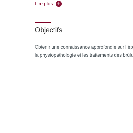
Universités partenaires :
Aix-Marseille, Borde
Lire plus
Pour vous inscrire, déposez votre candidature
Objectifs
Obtenir une connaissance approfondie sur l’épi
la physiopathologie et les traitements des brûl