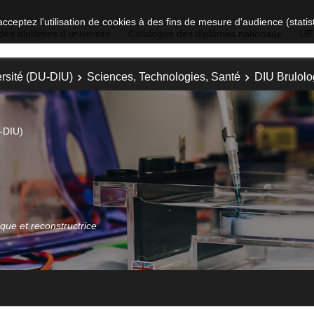
acceptez l'utilisation de cookies à des fins de mesure d'audience (stat
des diplômes d'université
Catalogue des diplômes nationaux
UE
rsité (DU-DIU)
Sciences, Technologies, Santé
DIU Brulolo
-DIU)
ique et reconstructrice