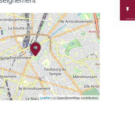
nseignement
| © OpenStreetMap contributors
Leaflet