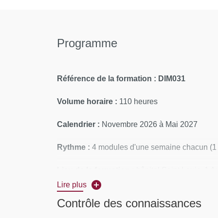
Programme
Référence de la formation : DIM031
Volume horaire :
110 heures
Calendrier :
Novembre 2026 à Mai 2027
Rythme :
4 modules d'une semaine chacun (1 s
Lieu de la formation :
hôpital Saint Louis, 1 
ou Site Villemen, 10 Avenue de Verdun, 75010
Lire plus
Contrôle des connaissances
CONTENUS PÉDAGOGIQUES