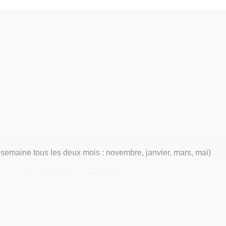
emaine tous les deux mois : novembre, janvier, mars, mai)
Avenue Claude Vellefaux, 75010 Paris
 Paris