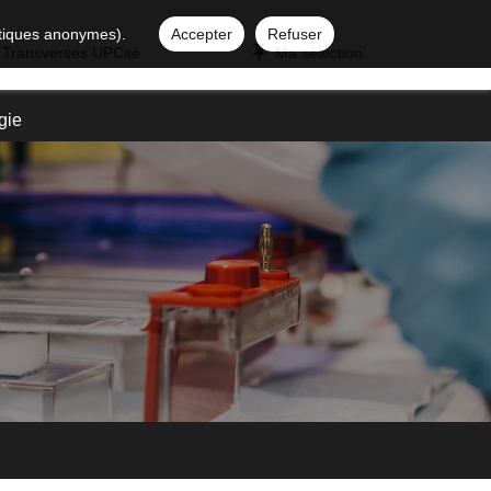
istiques anonymes).
Accepter
Refuser
 Transverses UPCité
Ma sélection
gie