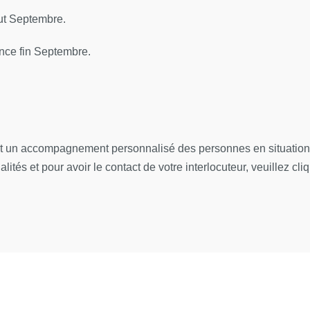
ut Septembre.
sification (Brûlures thermiques : mécanismes lésionnels) et dia
nce fin Septembre.
 concrets
rge
 grave
et un accompagnement personnalisé des personnes en situation 
ités et pour avoir le contact de votre interlocuteur, veuillez cli
rotomies et aponévrotomies
tion pronostique