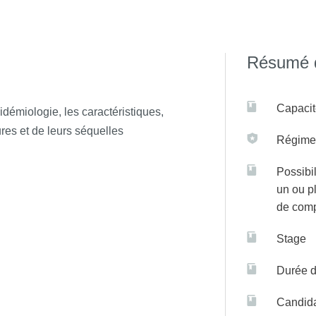
aux, Lille, Montpellier, Lorraine,
 sur C@nditOnLine.
Résumé d
Capacit
démiologie, les caractéristiques,
ures et de leurs séquelles
Régime(
Possibil
un ou p
de com
Stage
Durée d
Candida