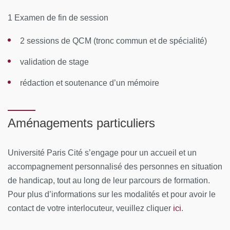
spécialité: les 16 et 17 mars 2026 pour l'option thorax,
1 Examen de fin de session
les 12 et 13 mars 2026 pour l'option gynécologie, les 19
et 20 mars 2026 pour l'option infantile.
2 sessions de QCM (tronc commun et de spécialité)
pour l'option urologie et digestif les inscriptions se
validation de stage
feront sur le site de l'upec
rédaction et soutenance d’un mémoire
CONTENUS PÉDAGOGIQUES
Module 1 Tronc Commun :
a
cquisition des bases
Aménagements particuliers
théoriques et pratiques de la chirurgie robotique
Module 2 Spécialité
Université Paris Cité s’engage pour un accueil et un
accompagnement personnalisé des personnes en situation
soit chirurgie urologique, Pitié Salpétrière, Cochin,
de handicap, tout au long de leur parcours de formation.
Bichat, Tenon, HEGP (75)
Pour plus d’informations sur les modalités et pour avoir le
Soit chirurgie gynécologique, ENVA (94)
ici
contact de votre interlocuteur, veuillez cliquer
.
Soit chirurgie digestive, ENVA (94)