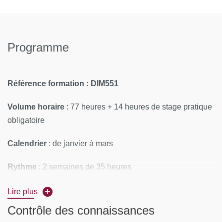
Programme
Référence formation : DIM551
Volume horaire
: 77
heures + 14 heures de stage pratique
obligatoire
Calendrier
: de janvier à mars
Rythme
: 2 semaines de 35 heures
1ère semaine de cours théoriques à Necker commune
Lire plus
à toutes les spécialités: du 19 au 23 janvier 2026
Contrôle des connaissances
2ème semaine de cours pratique pour chaque