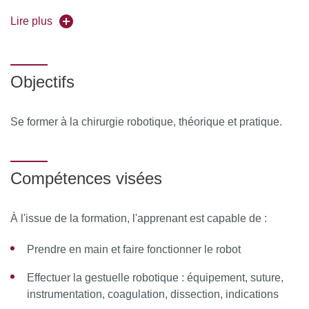
Forme de l'enseignement :
Lire plus
en présentiel
Universités partenaires
:
Sorbonne Université
Objectifs
Pour vous inscrire, déposez votre candidature sur
C@nditOnLine
Se former à la chirurgie robotique, théorique et pratique.
Uniquement pour les spécialités :
Compétences visées
Chirurgie thoracique
À l'issue de la formation, l'apprenant est capable de :
Chirurgie infantile
Prendre en main et faire fonctionner le robot
Chirurgie gynécologique
Effectuer la gestuelle robotique : équipement, suture,
instrumentation, coagulation, dissection, indications