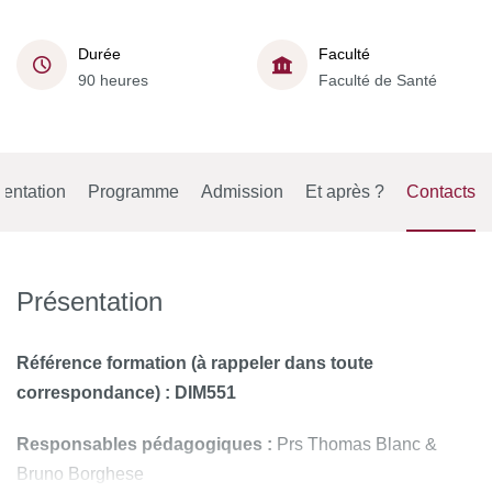
Durée
Faculté
90 heures
Faculté de Santé
entation
Programme
Admission
Et après ?
Contacts
Présentation
Référence formation
(à rappeler dans toute
correspondance) : DIM551
Responsables pédagogiques :
Prs Thomas Blanc &
Bruno Borghese