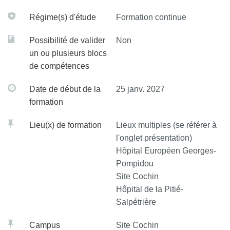
Avoir une vue d’ensemble des différents logiciels
Régime(s) d'étude
Formation continue
proposant une analyse des résultats par approche non
supervisée et s’initier à l’analyse et interprétation
Possibilité de valider
Non
un ou plusieurs blocs
de compétences
Date de début de la
25 janv. 2027
formation
Lieu(x) de formation
Lieux multiples (se référer à
l'onglet présentation)
Hôpital Européen Georges-
Pompidou
Site Cochin
Hôpital de la Pitié-
Salpétrière
Campus
Site Cochin