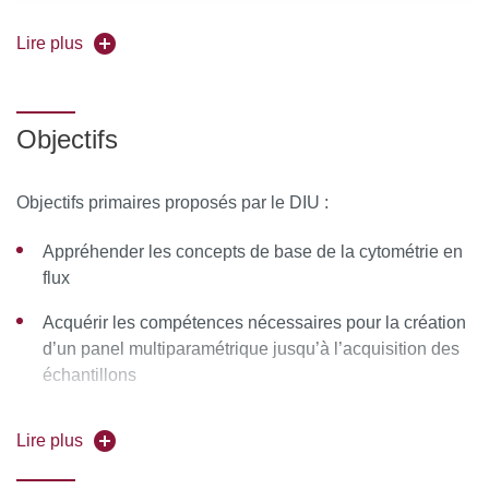
Lire plus
Référence formation (à rappeler dans tout
correspondance) : DIB521
Objectifs
Responsables pédagogiques :
Drs Clémence Granier et
Nicolas Chapuis, MCU-PH
Objectifs primaires proposés par le DIU :
Forme de l'enseignement :
Présentiel
Appréhender les concepts de base de la cytométrie en
Universités partenaires
:
Sorbonne Université
flux
Acquérir les compétences nécessaires pour la création
d’un panel multiparamétrique jusqu’à l’acquisition des
échantillons
Comprendre les méthodes d’analyse des résultats par
Lire plus
approche supervisée et non supervisée