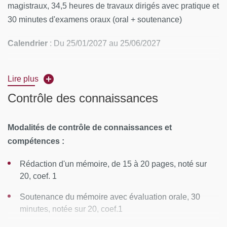
magistraux, 34,5 heures de travaux dirigés avec pratique et
30 minutes d'examens oraux (oral + soutenance)
Calendrier
: Du 25/01/2027 au 25/06/2027
Rythme
:
Lire plus
3 modules obligatoires
Contrôle des connaissances
Cytométrie : de la théorie à la pratique (25/01/2027
au 29/01/2027)
Modalités de contrôle de connaissances et
compétences :
Applications cliniques & Analyse de données
(15/03/2027 au 19/03/2027)
Rédaction d'un mémoire, de 15 à 20 pages, noté sur
20, coef. 1
1 module optionnel au choix parmi (module clinique
de 19 heures) :
Soutenance du mémoire avec évaluation orale, 30
minutes, notée sur 20, coef.1
Particules de petites tailles (22/04/2027 au
23/04/2027)