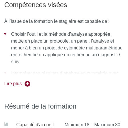
Comprendre les enjeux de contrôle qualité et de
Compétences visées
standardisation
Être autonome dans la conception d’une expérience en
À l’issue de la formation le stagiaire est capable de :
cytomérie (création du panel, acquisition et analyse des
résultats)
Choisir l’outil et la méthode d’analyse appropriée
mettre en place un protocole, un panel, l’analyse et
Objectifs secondaires :
mener à bien un projet de cytométrie multiparamétrique
en recherche ou appliqué en recherche au diagnostic/
Appréhender les différentes modalités de cytomérie
suivi
conventionnelle et non conventionnelle en constante
évolution (spectrale, de masse…)
Interpréter des résultats d’analyse en cytométrie avec
un œil critique
Acquérir les compétences nécessaires à diverses
Lire plus
applications biologiques de la cytométrie en flux
Trouver les ressources pour élaborer un panel et
(immunologie, microbiologie, petites particules, tri)
analyser ses résultats
Résumé de la formation
Se construire un réseau avec les enseignants,
Émettre un avis sur les méthodologies mises en œuvre
personnel et utilisateurs des plateformes et les autres
étudiants
Capacité d'accueil
Minimum 18 – Maximum 30