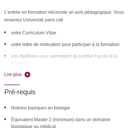
Équipe pédagogique
L'entrée en formation nécessite un avis pédagogique. Vous
Responsables pédagogiques
:
enverrez Université paris cité
Nicolas Chapuis, spécialisé en hématologie &
votre Curriculum Vitae
cytométrie
votre lettre de motivation pour participer à la formation
Clémence Granier, spécialisée en immunologie &
cytométrie
vos diplômes vous permettant de justifier l'accès à la
formation
Coordinateur pédagogique
:
Muriel Andrieu, spécialisée
en immunobiologie & cytométrie
Lire plus
dépôt de candidature :
Membres de la commission pédagogique
:
Pré-requis
Muriel Andrieu, spécialisée en immunobiologie &
1. Créer et activer votre compte utilisateur sur la
cytométrie
Notions basiques en biologie
C@nditOnLine
plateforme
(accessible grâce aux
Catherine Blanc, spécialisée en biologie & cytométrie
navigateurs Chrome ou Mozilla)
Équivalent Master 2 (minimum) dans un domaine
biologique ou médical