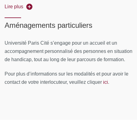
Modalités de validation de diplôme :
Lire plus
Cytométrie spectrale (01/04/2027 au 02/04/2027)
Obtenir une note au moins égale à 10/20 à chacune
Tri cellulaire (26/04/2027 au 27/04/2027)
des épreuves
Aménagements particuliers
Lieux
:
Satisfaire aux conditions d'assiduité : au moins 70
Université Paris Cité s’engage pour un accueil et un
heures de présence requises
Cochin Université,24 rue du Faubourg Saint Jaques
accompagnement personnalisé des personnes en situation
75014 Paris, la 1ère année
Session de rattrapage avec révision du mémoire
de handicap, tout au long de leur parcours de formation.
Plateformes de cytométrie CyPS, CYBIO,
Odéon et
Pour plus d’informations sur les modalités et pour avoir le
Fac de Santé Sorbonne Université boulevard de
ici
contact de votre interlocuteur, veuillez cliquer
.
l’hôpital)
CONTENUS PÉDAGOGIQUES
Module 1 : Cytométrie : de la théorie à la pratique
(obligatoire, en présentiel, fin janvier 2025) = 34 heures
Module 2 : Analyse des données (obligatoire, en