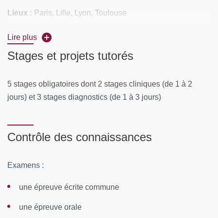
Lieux :
Paris, Lille, Lyon, Toulouse
Lire plus
Stages et projets tutorés
CONTENUS PÉDAGOGIQUES
Module 1
:
5 stages obligatoires dont 2 stages cliniques (de 1 à 2
jours) et 3 stages diagnostics (de 1 à 3 jours)
Cytopathologie Gynécologique
Prélèvements cervico-utérins
Contrôle des connaissances
Module 2
:
Examens :
Cytopathologie des séreuses
Cytopathologie des urines/ séreuses
une épreuve écrite commune
Cytopathologie
des urines
une épreuve orale