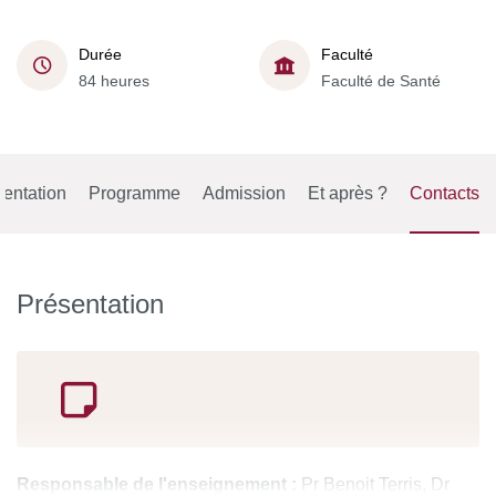
Durée
Faculté
84 heures
Faculté de Santé
entation
Programme
Admission
Et après ?
Contacts
Présentation
Responsable de l'enseignement :
Pr Benoit Terris, Dr