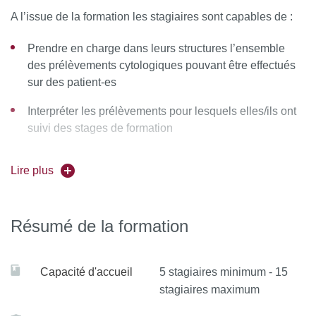
A l’issue de la formation les stagiaires sont capables de :
Prendre en charge dans leurs structures l’ensemble
des prélèvements cytologiques pouvant être effectués
sur des patient-es
Interpréter les prélèvements pour lesquels elles/ils ont
suivi des stages de formation
Réaliser une première analyse des autres
Lire plus
prélèvements cytologiques (et, si nécessaire, contacter
un-e collègue expert-e pour un avis complémentaire)
Échanger avec l'équipe technique de leur structure à
Résumé de la formation
propos de technique cytologique afin d’en maintenir la
qualité ou de l’améliorer
Capacité d'accueil
5 stagiaires minimum - 15
stagiaires maximum