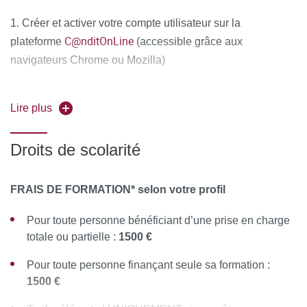
1. Créer et activer votre compte utilisateur sur la
C@nditOnLine
plateforme
(accessible grâce aux
navigateurs Chrome ou Mozilla)
2. Compléter attentivement vos informations personnelles
Lire plus
et déposer obligatoirement tous les documents
justificatifs,
uniquement au format PDF
, à savoir :
Droits de scolarité
La copie recto-verso de votre pièce d'identité en cours
de validité (carte nationale d'identité ou passeport)
FRAIS DE FORMATION* selon votre profil
Le diplôme d'Etat justifiant le niveau d'accès à la
Pour toute personne bénéficiant d’une prise en charge
formation souhaitée
totale ou partielle :
1500 €
Pour les étrangers hors Union Européenne : joindre en
Pour toute personne finançant seule sa formation :
complément la copie recto-verso du titre de séjour ou
1500 €
récépissé ou visa en cours de validité