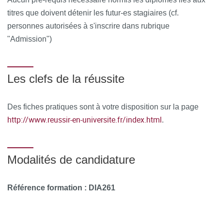
À l’issue de la formation, les stagiaires remplissent un
titres que doivent détenir les futur-es stagiaires (cf.
questionnaire de satisfaction en ligne, à chaud. Celui-ci est
personnes autorisées à s'inscrire dans rubrique
analysé et le bilan est remonté au conseil pédagogique de
"Admission")
la formation.
Les clefs de la réussite
Des fiches pratiques sont à votre disposition sur la page
http://www.reussir-en-universite.fr/index.html
.
Modalités de candidature
Référence formation : DIA261