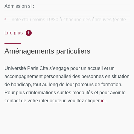
Module 3
:
Admission si :
Cytopathologie thyroïdienne
note d'au moins 10/20 à chacune des épreuves (écrite
et orale)
Cytopathologie thyroïdienne /
Lavage Broncho-
Lire plus
alvéolaire
validation des stages
Aménagements particuliers
Cytopathologie pancréatique
Module 4 :
Université Paris Cité s’engage pour un accueil et un
accompagnement personnalisé des personnes en situation
Cytopathologie mammaire
de handicap, tout au long de leur parcours de formation.
Cytopathologie Glandes salivaires
Pour plus d’informations sur les modalités et pour avoir le
ici
contact de votre interlocuteur, veuillez cliquer
.
MOYENS PÉDAGOGIQUES ET TECHNIQUES
D'ENCADREMENT
Équipe pédagogique