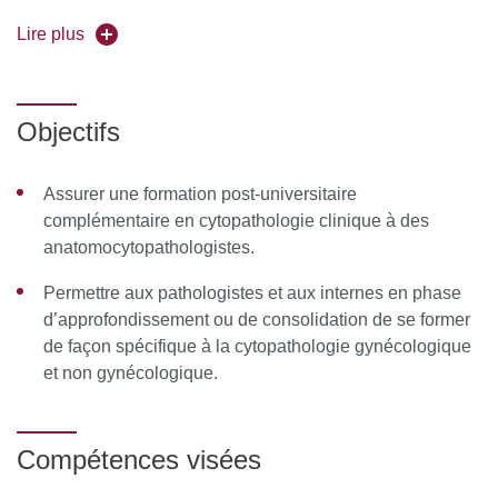
Beatrix Cochand-Priollet
Lire plus
Forme de l'enseignement :
en présentiel avec cours
théoriques en distanciel
Objectifs
Universités partenaires :
Universités Lille, Lyon, Reims et
Toulouse
Assurer une formation post-universitaire
complémentaire en cytopathologie clinique à des
Pour vous inscrire, déposez votre candidature sur
anatomocytopathologistes.
C@nditOnLine
Permettre aux pathologistes et aux internes en phase
d’approfondissement ou de consolidation de se former
de façon spécifique à la cytopathologie gynécologique
et non gynécologique.
Compétences visées