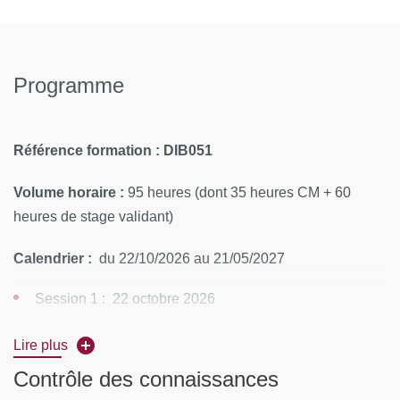
Programme
Référence formation : DIB051
Volume horaire :
95 heures (dont 35 heures CM + 60
heures de stage validant)
Calendrier :
du 22/10/2026 au 21/05/2027
Session 1 : 22 octobre 2026
Session 2 : 23 octobre 2026
Lire plus
Session 3 : 18 mars 2027
Contrôle des connaissances