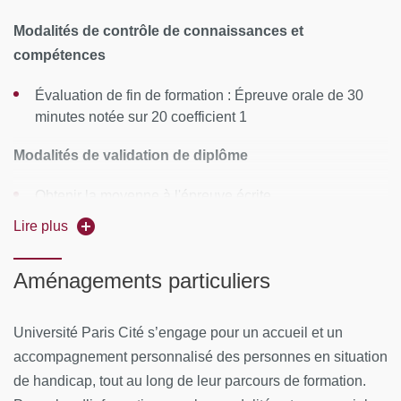
Session 4 : 19 mars 2027
Modalités de contrôle de connaissances et
Session 5, 6, 7 OPTION ONCO MED/RAD ET PEDIA :
compétences
19,20,21 mai 2027
Évaluation de fin de formation : Épreuve orale de 30
Session 5, 6, 7 OPTION CHIR ORTHOPEDIQUE :
minutes notée sur 20 coefficient 1
19,20,21 mai 2027
Modalités de validation de diplôme
Session 5, 6, 7 OPTION CHIR VISCERALE/TISSUS
MOUS : 19,20,21 mai 2027
Obtenir la moyenne à l'épreuve écrite
Examen 25 juin 2027
Lire plus
Valider son stage pratique (15 jours de stage dans la
spécialité du candidat)
Rattrapage 24 septembre 2027
Aménagements particuliers
Rythme :
formation tous les deux ans - inscriptions un an
sur deux - 3 séminaires de 2 à 3 jours + stage de 15 jours
Université Paris Cité s’engage pour un accueil et un
obligatoire
accompagnement personnalisé des personnes en situation
de handicap, tout au long de leur parcours de formation.
Lieu
: Institut Curie, Hôpital Cochin