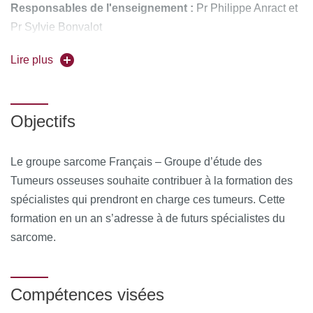
Responsables de l'enseignement :
Pr Philippe Anract et
Pr Sylvie Bonvalot
Forme de l'enseignement :
Lire plus
en présentiel
Universités partenaires :
Marseille, Bordeaux, Lyon,
Strasbourg, Lille
Objectifs
Le groupe sarcome Français – Groupe d’étude des
Tumeurs osseuses souhaite contribuer à la formation des
spécialistes qui prendront en charge ces tumeurs. Cette
formation en un an s’adresse à de futurs spécialistes du
sarcome.
Compétences visées