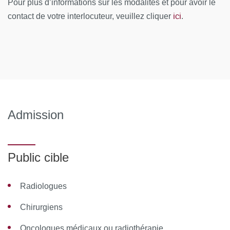
Pour plus d’informations sur les modalités et pour avoir le
ici
Télécharger le planning 2026-2027
contact de votre interlocuteur, veuillez cliquer
.
CONTENUS PÉDAGOGIQUES
Sarcomes et tumeurs mésenchymateuses des tissus
mous
Tumeurs osseuses et cartilagineuses
Admission
Choix optionnel en fonction de la spécialité déclarée :
Chirurgie des tissus mous
Public cible
Oncologie médicale et radiothérapie
Orthopédie
Radiologues
Anatomopathologie
Chirurgiens
Dates des séminaires et examen :
Oncologues médicaux ou radiothérapie