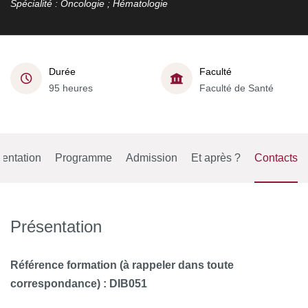
Spécialité : Oncologie ; Hématologie
Durée
Faculté
95 heures
Faculté de Santé
entation
Programme
Admission
Et après ?
Contacts
Présentation
Référence formation (à rappeler dans toute
correspondance) : DIB051