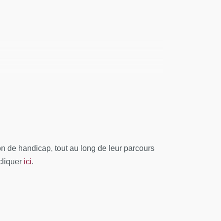
alysé et le bilan est remonté au conseil
 de handicap, tout au long de leur parcours
ici
cliquer
.