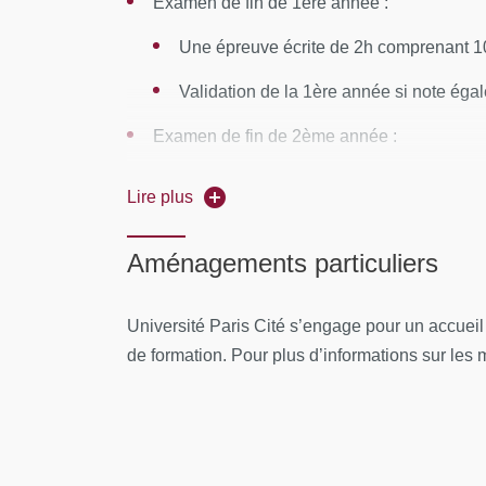
Examen de fin de 1ère année :
À l’issue de la formation, le stagiaire remplit 
Une épreuve écrite de 2h comprenant 1
pédagogique de la formation.
Validation de la 1ère année si note éga
Examen de fin de 2ème année :
Une épreuve écrite de 2h comprenant 2 
Lire plus
Rédaction et soutenance de mémoire, n
Aménagements particuliers
Validation de la 2ème année si moyenn
Université Paris Cité s’engage pour un accuei
de formation. Pour plus d’informations sur les mo