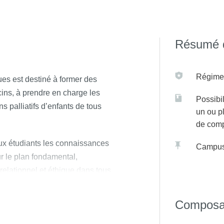
 Lyon 1
Résumé d
, Clermont-Ferrand, Nancy, Sorbonne Université.
Régime(
ues est destiné à former des
ins, à prendre en charge les
Possibil
s palliatifs d’enfants de tous
un ou p
de com
ux étudiants les connaissances
Campu
ur le plan fondamental,
relationnel et éthique dans tous
s pédiatriques, afin :
Composa
amille, une qualité de prise en
de vie jusqu’à la mort de l’enfant