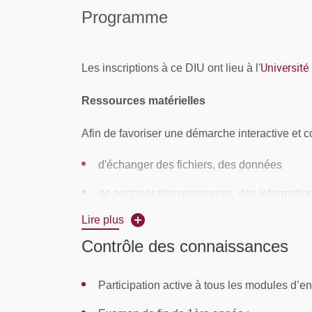
Programme
Université
Les inscriptions à ce DIU ont lieu à l'
Ressources matérielles
Afin de favoriser une démarche interactive et co
d'échanger des fichiers, des données
de partager des ressources, des informatio
Lire plus
de communiquer simplement en dehors de la 
Contrôle des connaissances
MOYENS PERMETTANT DE SUIVRE L’EXÉC
Au cours de la formation, le stagiaire émarge 
Participation active à tous les modules d’
une attestation d’assiduité pour la formation en