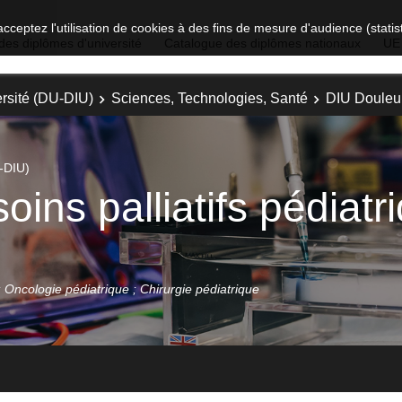
acceptez l'utilisation de cookies à des fins de mesure d'audience (stat
des diplômes d'université
Catalogue des diplômes nationaux
UE
rsité (DU-DIU)
Sciences, Technologies, Santé
DIU Douleur 
-DIU)
oins palliatifs pédiatr
 ; Oncologie pédiatrique ; Chirurgie pédiatrique