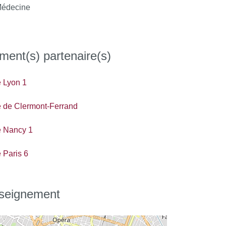
édecine
ment(s) partenaire(s)
é Lyon 1
é de Clermont-Ferrand
é Nancy 1
 Paris 6
nseignement