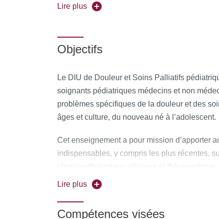
Lire plus
Les inscriptions à ce DIU ont lieu à l'Université
Forme de l'enseignement :
en présentiel
Objectifs
Universités partenaires :
Université de Paris
Le DIU de Douleur et Soins Palliatifs pédiatriq
soignants pédiatriques médecins et non médec
problèmes spécifiques de la douleur et des soin
âges et culture, du nouveau né à l’adolescent.
Cet enseignement a pour mission d’apporter a
indispensables, y compris les plus récentes, s
physiopathologique, clinique et thérapeutique, 
les domaines de la douleur et des soins palliatif
Lire plus
D’assurer à l’enfant malade, ainsi qu’à sa f
Compétences visées
charge de la douleur et la meilleure qualité 