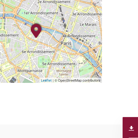
| © OpenStreetMap contributors
Leaflet