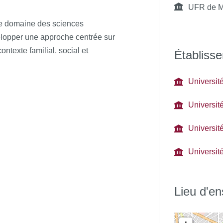
UFR de M
e de la douleur et des soins
le domaine des sciences
lopper une approche centrée sur
 charge pluridisciplinaire.
ontexte familial, social et
Établisse
Universit
Universit
Universit
Université
Lieu d'e