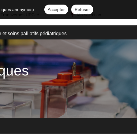
istiques anonymes).
Accepter
Refuser
 Transverses UPCité
Ma sélection
et soins palliatifs pédiatriques
iques