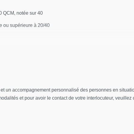
un questionnaire de satisfaction en ligne, à chaud. Celui-ci est an
0 QCM, notée sur 40
le ou supérieure à 20/40
cas cliniques sur un choix de 4 proposés, notée sur 60
otée sur 40
e égale ou supérieure à 50/100
l et un accompagnement personnalisé des personnes en situation
dalités et pour avoir le contact de votre interlocuteur, veuillez 