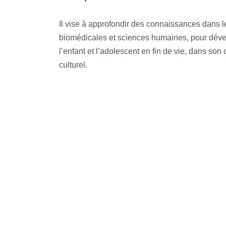
De promouvoir la recherche dans le domain
Il vise à approfondir des connaissances dans 
palliatifs pédiatriques
biomédicales et sciences humaines, pour déve
De favoriser le développement de la prise en
l’enfant et l’adolescent en fin de vie, dans son c
culturel.