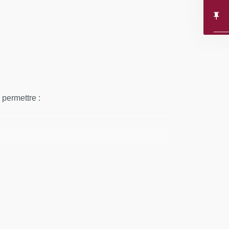
 permettre :
SULTATS
tiel et le Responsable de la Formation émet