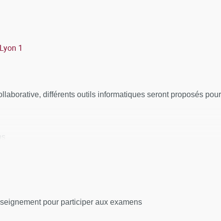
 Lyon 1
llaborative, différents outils informatiques seront proposés pour
ns
salle de cours et des temps dédiés à la formation.
UTION DE LA FORMATION ET D’EN APPRÉCIER LES RÉ
une feuille de présence par demi-journée de formation en présen
enseignement pour participer aux examens
 distanciel.