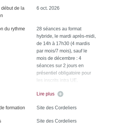
 début de la
6 oct. 2026
on
on du rythme
28 séances au format
hybride, le mardi après-midi,
de 14h à 17h30 (4 mardis
par mois/7 mois), sauf le
mois de décembre : 4
séances sur 2 jours en
présentiel obligatoire pour
les inscrits intra UE.
Examen écrit : 2h en
Lire plus
présentiel le 27 mai 2027 à
 de formation
Site des Cordeliers
14h
s
Site des Cordeliers