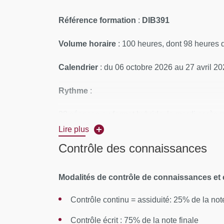
Référence formation
:
DIB391
Volume horaire
: 100 heures, dont 98
heures d
Calendrier
: du 06 octobre 2026 au 27 avril 2
Rythme
:
28 séances au format hybride, le mardi après-m
présentiel obligatoire pour les inscrits intra UE
Lire plus
Contrôle des connaissances
Examen écrit : 2h en présentiel le 27 mai 202
L'accès à tous documents (cours et internet)
Modalités de contrôle de connaissances e
Lieu
: UFR de médecine, site des Cordeliers, 
Contrôle continu = assiduité: 25% de la note
Contrôle écrit : 75% de la note finale
CONTENUS PÉDAGOGIQUES