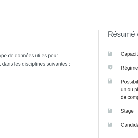
 les mardis, et la présence sur site est fortement privilégiée.
tes, Rennes
Résumé d
 sur C@nditOnLine
Capacit
type de données utiles pour
 dans les disciplines suivantes :
Régime(
Possibil
un ou p
de com
Stage
Candida