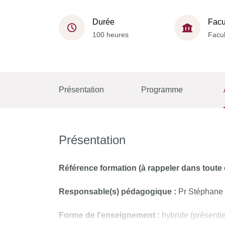
Durée
Facu
100 heures
Facul
Présentation
Programme
Présentation
Référence formation
(à rappeler dans tout
Responsable(s) pédagogique :
Pr Stéphane
Forme de l'enseignement :
hybride (présentie