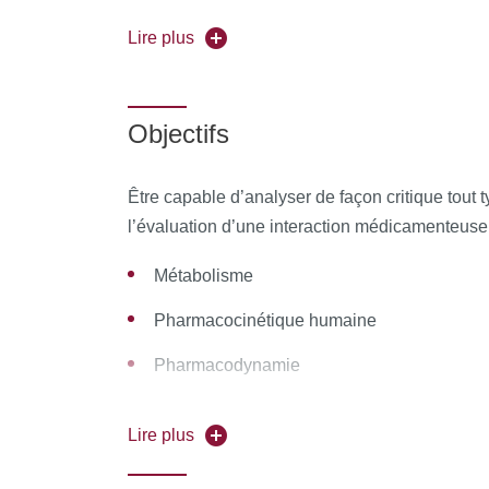
La formation est proposée en format hybride tous
Lire plus
Partenaires
: Universités d'Angers, Lille, Nan
Objectifs
Pour vous inscrire, déposez votre candidature
Être capable d’analyser de façon critique tout 
l’évaluation d’une interaction médicamenteuse,
Métabolisme
Pharmacocinétique humaine
Pharmacodynamie
Pharmacovigilance
Lire plus
Sémiologie