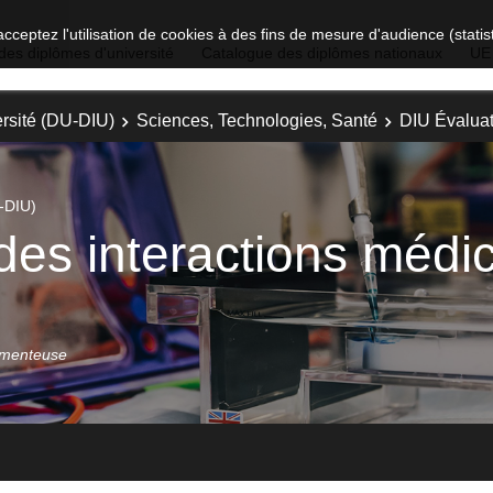
acceptez l'utilisation de cookies à des fins de mesure d'audience (stat
des diplômes d'université
Catalogue des diplômes nationaux
UE
rsité (DU-DIU)
Sciences, Technologies, Santé
DIU Évaluat
-DIU)
des interactions méd
camenteuse