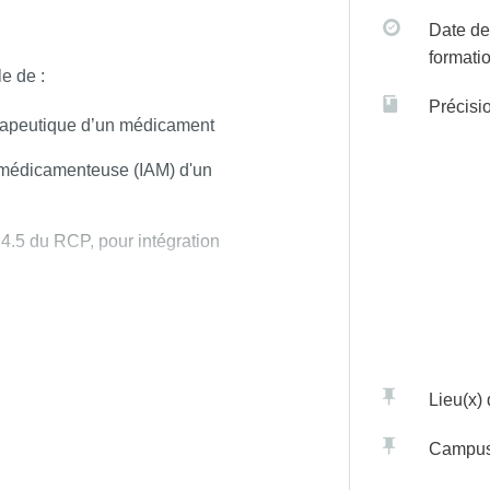
Date de
formati
le de :
Précisi
hérapeutique d’un médicament
n médicamenteuse (IAM) d'un
 4.5 du RCP, pour intégration
ues chez un patient ayant reçu
e de leur pharmacocinétique,
de sécurité
Lieu(x)
aco-épidémiologique ou clinique
Campu
raction médicamenteuse