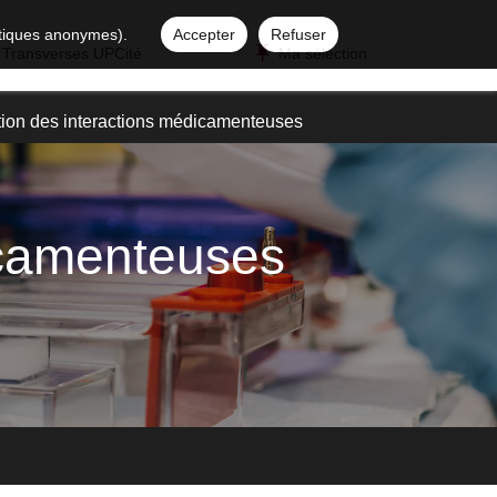
istiques anonymes).
Accepter
Refuser
 Transverses UPCité
Ma sélection
ion des interactions médicamenteuses
icamenteuses