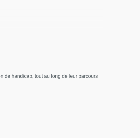
 de handicap, tout au long de leur parcours
lumière de leur pharmacocinétique,
 QRM