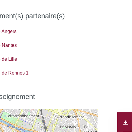
ment(s) partenaire(s)
é Angers
é Nantes
 de Lille
é de Rennes 1
nseignement