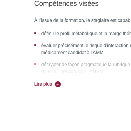
Compétences visées
Pharmaco-épidémiologie
Méthodologie des essais cliniques
À l’issue de la formation, le stagiaire est capab
Thérapeutique
définir le profil métabolique et la marge t
évaluer précisément le risque d'interactio
médicament candidat à l'AMM
décrypter de façon pragmatique la rubrique
dans le Thesaurus de l'ANSM
établir un lien entre des événements cliniq
Lire plus
deux ou plusieurs médicaments à la lumièr
métabolisme, mécanisme d’action et profil 
faire l’analyse critique d’une étude pharm
(post-hoc)
valider ou réfuter l’éventualité d’une inte