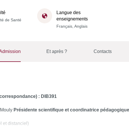
lté
Langue des
enseignements
té de Santé
Français, Anglais
Admission
Et après ?
Contacts
e correspondance) : DIB391
 Mouly
Présidente scientifique et coordinatrice pédagogique
l et distanciel)