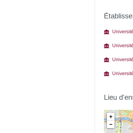
Établisse
Universit
Universit
Université
Universit
Lieu d'e
+
−