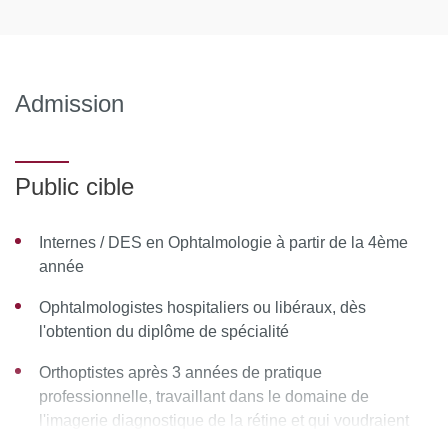
Module 4 :
Maculopathies liées à l'âge. -
Coordonnateur : Elodie Bousquet
Module 5 :
Inflammation, Infection, maladies de
systèmes. - Coordonnateur : Alain Gaudric
Admission
MOYENS PÉDAGOGIQUES ET TECHNIQUES
D’ENCADREMENT
Public cible
Équipe pédagogique :
Internes / DES en Ophtalmologie à partir de la 4ème
Ressources matérielles :
Afin de favoriser une démarche
année
interactive et collaborative, différents outils informatiques
Ophtalmologistes hospitaliers ou libéraux, dès
seront proposés pour permettre :
l'obtention du diplôme de spécialité
d'échanger des fichiers, des données
Orthoptistes après 3 années de pratique
professionnelle, travaillant dans le domaine de
de partager des ressources, des informations
l'imagerie diagnostique de la rétine et qui voudraient
de communiquer simplement en dehors de la salle de
améliorer leur valeur professionnelle.