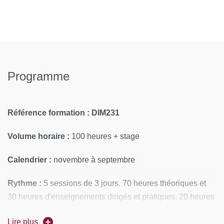
Programme
Référence formation : DIM231
Volume horaire :
100 heures + stage
Calendrier :
novembre à septembre
Rythme :
5 sessions de 3 jours. 70 heures théoriques et
30 heures d'enseignements dirigés et pratiques. 20 heures
à la fin du premier semestre, 80 heures durant le second
Lire plus
semestre.