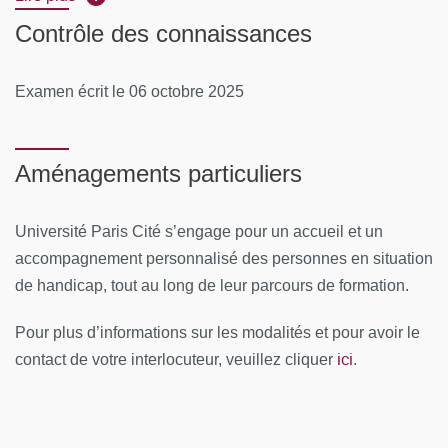
Contrôle des connaissances
Lieu(x) de la formation :
La Sorbonne
Examen écrit le 06 octobre 2025
CONTENUS PÉDAGOGIQUES
Module 1 :
Imagerie de la rétine, Occlusions veineuses
rétiniennes. Techniques d'imagerie rétinienne.Imagerie
Aménagements particuliers
multimodale. Anatomie et physiologie de la circulation
rétinienne. Occlussions veineuses rétiniennes. -
Université Paris Cité s’engage pour un accueil et un
Coordonnateur : Michel Paques
accompagnement personnalisé des personnes en situation
Module 2 :
Dystrophies rétiniennes héréditaires,
de handicap, tout au long de leur parcours de formation.
choriorétinite séreuse centrale(CRSC), tumeurs du fond
d' œil. - Coordonnateur : Isabelle Audo
Pour plus d’informations sur les modalités et pour avoir le
ici
contact de votre interlocuteur, veuillez cliquer
.
Module 3 :
Rétinopathie Diabétique (RD) et pathologie
vasculaire de la rétine. - Coordonnateur : Aude
Couturier