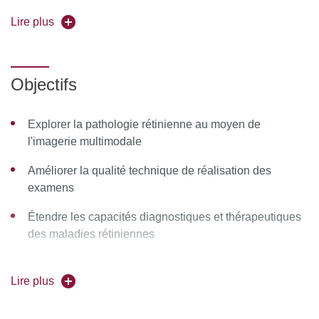
Cheffe de service d'ophtalmologie à l'Hôpital
Lire plus
Lariboisière et Saint-Louis, APHP-Nord
Forme de l'enseignement :
en présentiel
Objectifs
Université partenaire :
Sorbonne Université
Explorer la pathologie rétinienne au moyen de
Pour vous inscrire, déposez votre candidature sur
l'imagerie multimodale
C@nditOnLine.
Améliorer la qualité technique de réalisation des
examens
Étendre les capacités diagnostiques et thérapeutiques
des maladies rétiniennes
Étudier de façon critique les indications et résultats des
traitements médicamenteux, par laser et chirurgicaux
Lire plus
des maladies rétiniennes