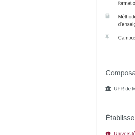
formati
et plus particulièrement aux
ateurs en établissement
Méthod
ndantes, cardiologues,
d'ense
ecine vasculaire.
Campu
Composa
UFR de M
Établisse
Universit