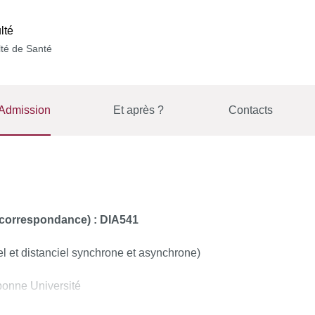
lté
té de Santé
Admission
Et après ?
Contacts
 correspondance) : DIA541
el et distanciel synchrone et asynchrone)
bonne Université