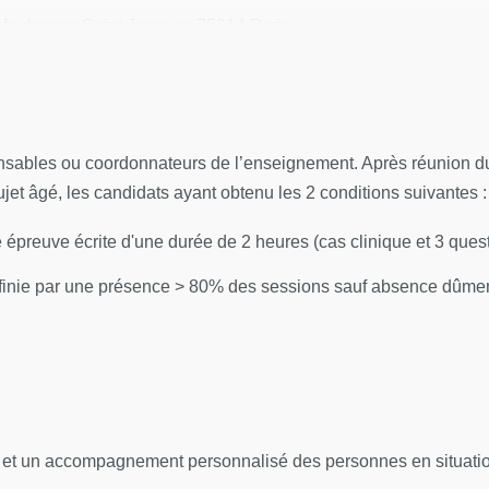
 faubourrg Saint Jacques 75014 Paris
- Coordination : Olivier Hanon et Joël Belmin
nsables ou coordonnateurs de l’enseignement. Après réunion du 
humain
ujet âgé, les candidats ayant obtenu les 2 conditions suivantes :
humain
épreuve écrite d'une durée de 2 heures (cas clinique et 3 ques
laire
nie par une présence > 80% des sessions sauf absence dûment j
ristophe Trivalle
de vie
ogique
le
l et un accompagnement personnalisé des personnes en situation