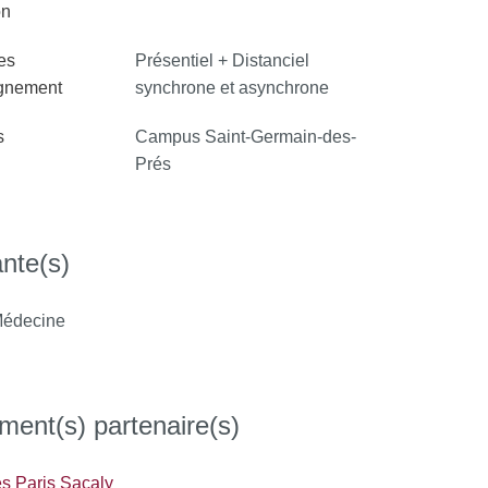
on
es
Présentiel + Distanciel
ignement
synchrone et asynchrone
s
Campus Saint-Germain-des-
Prés
nte(s)
édecine
ment(s) partenaire(s)
és Paris Sacaly