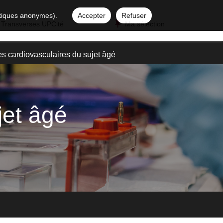
istiques anonymes).
Accepter
Refuser
 Transverses UPCité
Ma sélection
s cardiovasculaires du sujet âgé
jet âgé