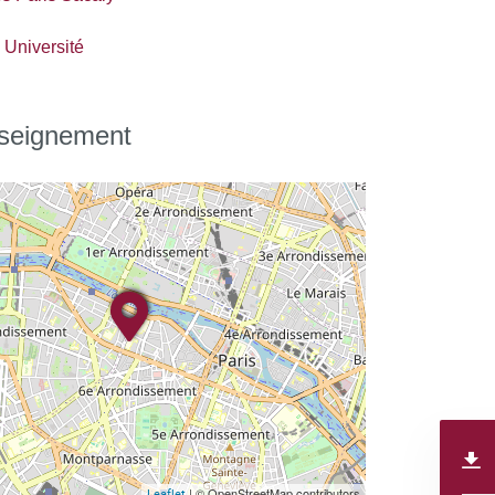
Université
nseignement
| © OpenStreetMap contributors
Leaflet