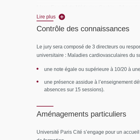
Lieu :
Faculté de Médecine Cochin - 24 rue du
Lire plus
CONTENUS PÉDAGOGIQUES
Contrôle des connaissances
Session 1 : Vieillissement cardio-vasculaire
Le jury sera composé de 3 directeurs ou respo
Vieillissement cardiaque expérimental et 
universitaire : Maladies cardiovasculaires du s
Vieillissement vasculaire expérimental et 
une note égale ou supérieure à 10/20 à une 
Synthèse sur le vieillissement cardio-vascu
une présence assidue à l’enseignement défi
absences sur 15 sessions).
Session 2 : Épidémiologie
- Coordination : Ch
Vieillissement démographique, espérance 
Aménagements particuliers
Syndrome de fragilité, évaluation gérontol
Structures gérontologiques, aides à domici
Université Paris Cité s’engage pour un accuei