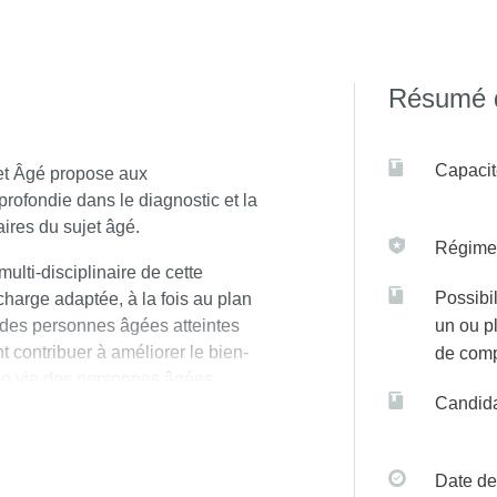
t à la plateforme C@nditOnLine
(lien cliquable)
Résumé d
Capacit
et Âgé propose aux
rofondie dans le diagnostic et la
ires du sujet âgé.
Régime(
lti-disciplinaire de cette
Possibil
charge adaptée, à la fois au plan
 des personnes âgées atteintes
un ou p
t contribuer à améliorer le bien-
de com
é de vie des personnes âgées
Candida
 : domicile et vie
tablissements d’hébergement.
 l’approche préventive des
Date de
rgement au vieillissement réussi.