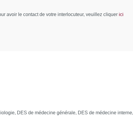
sement
ici
r avoir le contact de votre interlocuteur, veuillez cliquer
ion : M. Slama
niques, quelles explorations, traitement)
techniques, faisabilité)
e pour l'angioplastie, la chirurgie ?
ion : Olivier Hanon
raitement
n
rdiologie, DES de médecine générale, DES de médecine interne,
ons
u sujet âgé