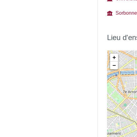
Sorbonne 
Lieu d'e
+
−