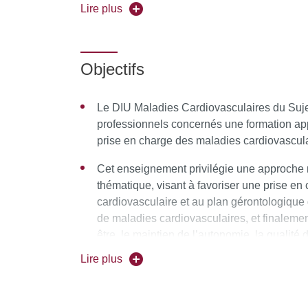
POSTULER A LA FORMATION en vous connectan
Lire plus
Objectifs
Le DIU Maladies Cardiovasculaires du Suj
professionnels concernés une formation app
prise en charge des maladies cardiovascula
Cet enseignement privilégie une approche mu
thématique, visant à favoriser une prise en 
cardiovasculaire et au plan gérontologique
de maladies cardiovasculaires, et finalemen
être, le maintien de l’autonomie, la qualit
concernées quelque soit leur environnement
Lire plus
communautaire, établissement de soins, é
Enfin, l’enseignement développe largement
maladies cardiovasculaires qui participe la