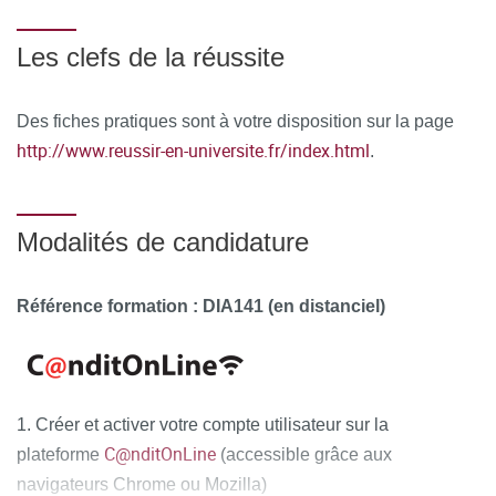
Marina KULEVA / Michel POLAK / Nadia BAHI-
BUISSON / Nathalie COSTEDOAT CHALUMEAU /
Les clefs de la réussite
Naziha KHEN-DUNLOP / Nicolas BOURGON / Olivier
NAGGARA / Pascale DE LONLAY / Philippe ROTH /
Des fiches pratiques sont à votre disposition sur la page
Remi SALOMON / Rodolphe DARD / Roman
http://www.reussir-en-universite.fr/index.html
.
HOSSEIN KHONSARI / Sabine SARNACKI / Sophie
DREUX / Stéphanie PANNIER / Sylvie BEAUDOIN /
Syril JAMES / Tania ATTIE BITACH / Thomas BLANC /
Valérie CORMIER DAIRE / Valérie MALAN / Véronique
Modalités de candidature
ABADIE / Véronique SOUPRE / Yves Ville
Ressources matérielles :
Référence formation : DIA141 (en distanciel)
Afin de favoriser une démarche
interactive et collaborative, différents outils informatiques
seront proposés pour permettre :
d'échanger des fichiers, des données
1. Créer et activer votre compte utilisateur sur la
C@nditOnLine
plateforme
(accessible grâce aux
de partager des ressources, des informations
navigateurs Chrome ou Mozilla)