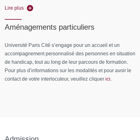
médecine fœtale dont 1 de génétique
Lire plus
Pathologie de la face
Rédaction d'un mémoire
Neurologie
Aménagements particuliers
Soutenance du mémoire de 10 minutes
Cardiologie
Modalités de validation de diplôme :
Université Paris Cité s’engage pour un accueil et un
Uro-néphrologie
accompagnement personnalisé des personnes en situation
obtenir au moins la moyenne à l'épreuve écrite
Pneumologie
de handicap, tout au long de leur parcours de formation.
obtenir au moins la moyenne à la soutenance et au
Pour plus d’informations sur les modalités et pour avoir le
Pathologies Digestives et Endocrinologiques
mémoire
ici
contact de votre interlocuteur, veuillez cliquer
.
Os et peau
Une seule session annuelle
Génétique 2
Éthique - Psy
Fœtopathologie / Tumeurs
Admission
Jumeaux et pathologie endocrinienne