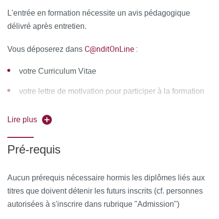
Les conseillères en génétique
Coordonnateur pédagogique :
Pr. Julien Stirnemann
L'entrée en formation nécessite un avis pédagogique
– Gynécologue-Obstétricien
délivré après entretien.
Intervenants :
Agnes GIUSEPPI / Arnaud PICARD /
C@nditOnLine :
Vous déposerez dans
Arnold MUNNICH / Aude SERVAIS / Bertrand STOS /
Célia CRETOLLE / Christophe DELACOURT / Claire
votre Curriculum Vitae
BOUVATTIER / Claire COLMANT / Damien BONNET /
David GREVENT / Dulanjalee KARIYAWASAM / Elsa
votre lettre de motivation pour participer à la formation
KERMORVANT / Emmanuel SPAGGIARI /
Emmanuelle GIRODON-BOULANDET / Fanny
vos diplômes vous permettant de justifier l'accès à la
Lire plus
BAJOLLE / François JACQUEMARD / Geneviève
formation
BAUJAT / Isabelle DESGUERRE / Jean-François
MAGNY / Jean-Jacques ALTMAN / Jeanne AMIEL /
Pré-requis
Jean-Paul BONNEFONT / Jean-Philippe BAULT /
Julien STIRNEMANN / Laurence BUISSIERES /
Aucun prérequis nécessaire hormis les diplômes liés aux
Laurence HEIDET / Laurent SALOMON / Luis
titres que doivent détenir les futurs inscrits (cf. personnes
ALVAREZ / Magalie LADOUCEUR / Marc
autorisées à s'inscrire dans rubrique "Admission")
DOMMERGUES / Marianne LERUEZ / Marie-France
MAMZER / Marie-Josée SOUBIEUX / Marilyne LEVY /