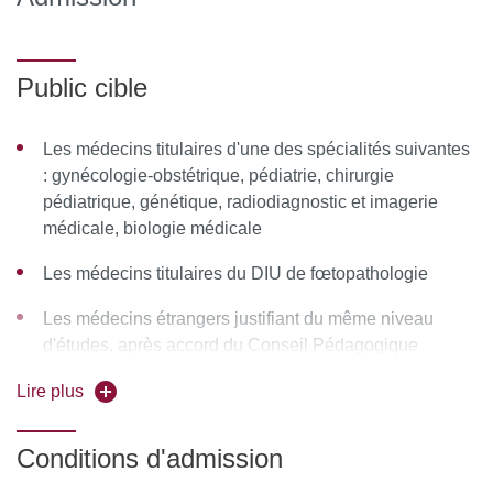
Pathologie Maternelle
Public cible
Chirurgie et thérapies fœtales
Génétique
Les médecins titulaires d'une des spécialités suivantes
: gynécologie-obstétrique, pédiatrie, chirurgie
MOYENS PÉDAGOGIQUES ET TECHNIQUES
pédiatrique, génétique, radiodiagnostic et imagerie
D’ENCADREMENT
médicale, biologie médicale
Équipe pédagogique
Les médecins titulaires du DIU de fœtopathologie
Responsable pédagogique :
Pr. Yves Ville –
Les médecins étrangers justifiant du même niveau
Gynécologue Obstétricien, Professeur des Universités-
d'études, après accord du Conseil Pédagogique
Praticien Hospitalier AH-HP, Chef de service Maternité
National, sur proposition du responsable local
hôpital Necker Enfant Malades, Coordinateur Centre de
Lire plus
référence du syndrome de transfusion foeto-foetale
Les sages-femmes
(hôpital Necker – Paris), Président du Comité
Conditions d'admission
Les étudiants en cours de D.E.S.
Scientifique de la Fédération.