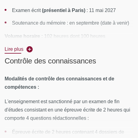
Examen écrit
(présentiel à Paris)
: 11 mai 2027
Soutenance du mémoire : en septembre (date à venir)
Volume horaire :
102 heures dont 100 heures
d'enseignement et 2 heures d'examen
Lire plus
Rythme :
3 sessions d'une semaine sur novembre, janvier
Contrôle des connaissances
et mars
Modalités de contrôle des connaissances et de
Lieu :
Paris 6e
compétences :
CONTENUS PÉDAGOGIQUES
L'enseignement est sanctionné par un examen de fin
d'études consistant en une épreuve écrite de 2 heures qui
Génétique
comporte 4 questions rédactionnelles :
Gémellaires / Obstétrique
Épreuve écrite de 2 heures contenant 4 dossiers de
infectiologie