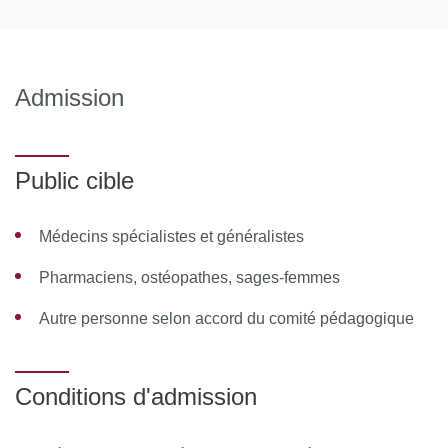
Obésité, syndrome métabolique, diabète, immunologie
générale
Maladies dysimmunitaires, maladies cardiovasculaires
Admission
Infertilité, grossesse et micronutrition
Maladies et syndromes digestifs, cancers
Public cible
Étude de cas cliniques
Médecins spécialistes et généralistes
Module 3 : Psychisme, vieillissement, activité physique
Pharmaciens, ostéopathes, sages-femmes
et cognition
Autre personne selon accord du comité pédagogique
Neurobiologie, neurosciences
Vieillissement accéléré, maladies dégénératives et
sénilité
Conditions d'admission
Stress, anxiété, dépression