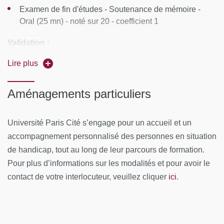
Examen de fin d'études - Soutenance de mémoire -
introduction aux micronutriments, les 7 piliers de la
Oral (25 mn) - noté sur 20 - coefficient 1
santé
Validation :
Biochimie structurale, bases en biologie cellulaire
Lire plus
Digestion/absorption
Avoir obtenu d'une note au moins égale à 36/60 à
l'ensemble des épreuves
Biochimie métabolique, biochimie énergétique
Aménagements particuliers
Avoir satisfait aux conditions d'assiduité
Génétique, épigénétique, endocrinologie générale
Université Paris Cité s’engage pour un accueil et un
Le microbiote et son rôle pléotrpique pour la Santé et
accompagnement personnalisé des personnes en situation
dans l'étiologie des maladies chroniques (évaluation et
de handicap, tout au long de leur parcours de formation.
optimisation)
Pour plus d’informations sur les modalités et pour avoir le
Chrononutrition, oligoéléments, exposome
ici
contact de votre interlocuteur, veuillez cliquer
.
Module 2 : Mode de vie, génétique et environnement
Bilans micronutritionnels et fonctionnels