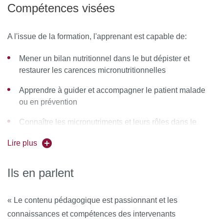
Compétences visées
les professionnels de la santé, de dépister les carences
micronutritionnelles et de les restaurer dans le but de
prévenir et réduire les pathologies.
A l'issue de la formation, l'apprenant est capable de:
Mener un bilan nutritionnel dans le but dépister et
restaurer les carences micronutritionnelles
Apprendre à guider et accompagner le patient malade
ou en prévention
Connaître les micronutriments et leurs rôles dans le
métabolisme ; savoir les utiliser
Lire plus
Comprendre les bases génétiques et épigénétiques
responsables du caractère unique de l'individu
Ils en parlent
Comprendre l'importance du microbiote pour la santé,
comment l'évaluer et l'optimiser
« Le contenu pédagogique est passionnant et les
connaissances et compétences des intervenants
Connaître le rôle des carences et excès en