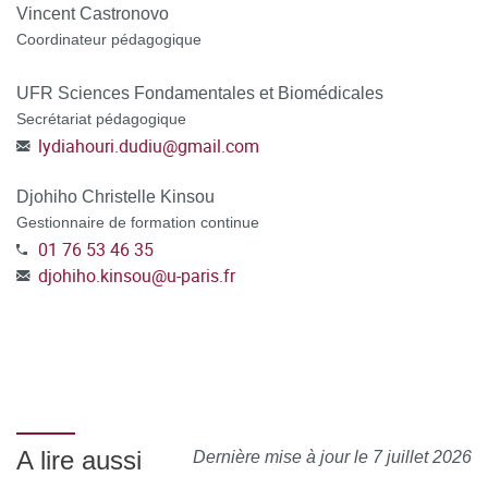
Vincent Castronovo
sera étudiée pour l’année universitaire 2026-2027.
Coordinateur pédagogique
POSTULER A LA FORMATION en vous connectant à la
UFR Sciences Fondamentales et Biomédicales
plateforme C@nditOnLine
Secrétariat pédagogique
lydiahouri.dudiu
@
gmail.com
Djohiho Christelle Kinsou
Gestionnaire de formation continue
01 76 53 46 35
djohiho.kinsou
@
u-paris.fr
A lire aussi
Dernière mise à jour le 7 juillet 2026