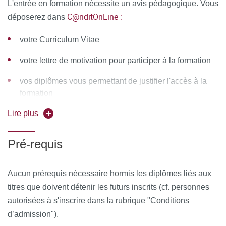
L'entrée en formation nécessite un avis pédagogique. Vous
Fatigue et récupération, fatigue chronique, fibromyalgie
C@nditOnLine :
déposerez dans
Étude de cas cliniques : Accompagnements
votre Curriculum Vitae
micronutritionnels des patients cancéreux en traitement,
et des patients en burnout
votre lettre de motivation pour participer à la formation
MOYENS PÉDAGOGIQUES ET TECHNIQUES
vos diplômes vous permettant de justifier l'accès à la
D’ENCADREMENT
formation
Lire plus
Équipe pédagogique :
Serge Ballon-Perrin / Christel
Becker / Maurice Bessoudi / Olivier Biondi / Sylvie Bortoli /
Pré-requis
Damien Bourgongeon / Vincent Castronovo / Damien
Claverie / Julien Grenier / Lydia Houri / Damien Le Menuet
/ Pierre Maldiney / Sarah Méran / Philippe Noirez / Léopold
Aucun prérequis nécessaire hormis les diplômes liés aux
Tchiakpe / Damien Vitiello / Laure Weill
titres que doivent détenir les futurs inscrits (cf. personnes
autorisées à s'inscrire dans la rubrique "Conditions
Les enseignements sont dispensées au moyen de cours
d’admission").
théoriques et de travaux dirigés basés sur l'étude de cas