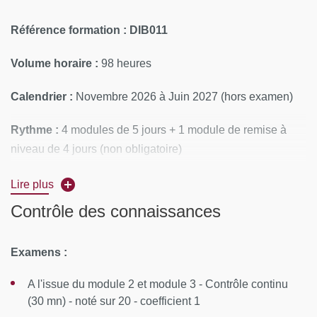
Référence formation
: DIB011
Volume horaire :
98 heures
Calendrier :
Novembre 2026 à Juin 2027 (hors examen)
Rythme :
4 modules de 5 jours + 1 module de remise à
niveau de 4 jours (non obligatoire)
Lieu :
Centre Universitaire des Saints-Pères, 45 rue des
Lire plus
Saints-Pères, Paris 6e
Contrôle des connaissances
CONTENUS PÉDAGOGIQUES
Examens :
Module 1 : Base en biologie, biochimie et génétique
A l'issue du module 2 et module 3 - Contrôle continu
Intérêt de la prévention des maladies chroniques et de
(30 mn) - noté sur 20 - coefficient 1
la préservation de santé au 21e siècle, la médecine 4P,