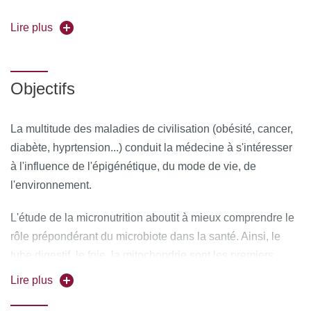
Coordonnateur :
Lire plus
Dr Lydia Houri
Forme de l'enseignement :
en présentiel
Objectifs
Université partenaire :
Universidad Europa Miguel de
Cervantes (UEMC), Valladolid, Espagne - Faculté des
La multitude des maladies de civilisation (obésité, cancer,
sciences de la santé
diabète, hyprtension...) conduit la médecine à s'intéresser
Pour vous inscrire, déposez votre candidature sur
à l'influence de l'épigénétique, du mode de vie, de
C@nditOnLine
l'environnement.
L'étude de la micronutrition aboutit à mieux comprendre le
rôle prépondérant du microbiote dans la santé. Ainsi, le
tube digestif, le foie, la mitochondrie sont les premiers
moteurs de la santé.
Lire plus
Apprendre à bien mener un bilan nutritionnel permet, pour