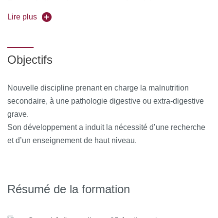
Forme de l'enseignement :
en présentiel
Lire plus
Universités partenaires :
Clermond-Ferrand, Grenoble,
Lyon, Rouen, UVSQ, Brest, Nice ; Partenaires européens :
Bruxelles, Genève, Lausanne
Objectifs
Pour vous inscrire, déposez votre candidature sur
C@nditOnLine
Nouvelle discipline prenant en charge la malnutrition
secondaire, à une pathologie digestive ou extra-digestive
grave.
Son développement a induit la nécessité d’une recherche
et d’un enseignement de haut niveau.
Résumé de la formation