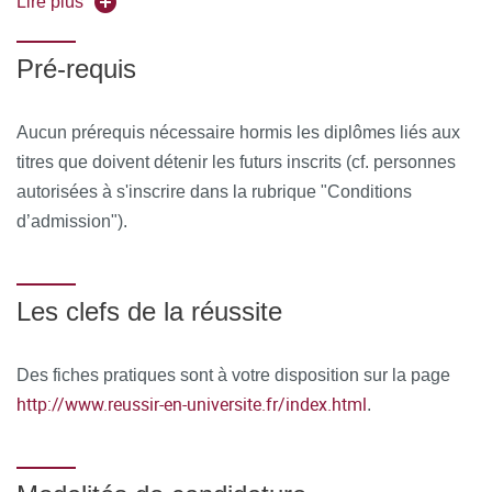
Lire plus
de communiquer simplement en dehors de la salle de
Pré-requis
cours et des temps dédiés à la formation
MOYENS PERMETTANT DE SUIVRE L’EXÉCUTION DE
Aucun prérequis nécessaire hormis les diplômes liés aux
LA FORMATION ET D’EN APPRÉCIER LES
titres que doivent détenir les futurs inscrits (cf. personnes
RÉSULTATS
autorisées à s'inscrire dans la rubrique "Conditions
d’admission").
Au cours de la formation, le stagiaire émarge une feuille de
présence par demi-journée de formation en présentiel et le
Responsable de la Formation émet une attestation
Les clefs de la réussite
d’assiduité pour la formation en distanciel.
À l’issue de la formation, le stagiaire remplit un
Des fiches pratiques sont à votre disposition sur la page
questionnaire de satisfaction en ligne, à chaud. Celui-ci est
http://www.reussir-en-universite.fr/index.html
.
analysé et le bilan est remonté au conseil pédagogique de
la formation.