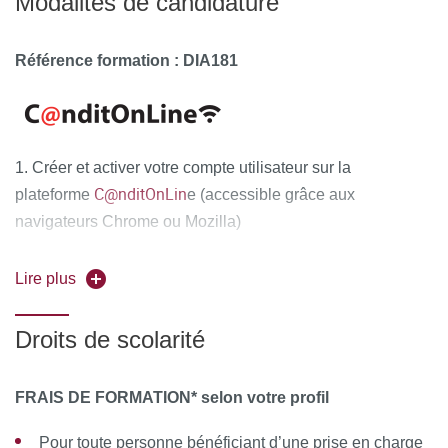
Modalités de candidature
Référence formation : DIA181
1. Créer et activer votre compte utilisateur sur la
C@nditOnLin
plateforme
e (accessible grâce aux
navigateurs Chrome ou Mozilla)
2. Compléter attentivement vos informations personnelles
Lire plus
et déposer obligatoirement tous les documents
justificatifs,
uniquement au format PDF
, à savoir :
Droits de scolarité
La copie recto-verso de votre pièce d'identité en cours
de validité (carte nationale d'identité ou passeport)
FRAIS DE FORMATION* selon votre profil
Le diplôme d'Etat justifiant le niveau d'accès à la
Pour toute personne bénéficiant d’une prise en charge