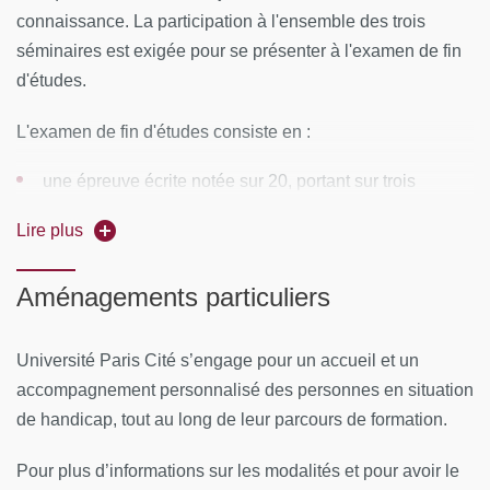
connaissance. La participation à l'ensemble des trois
séminaires de 5 jours :
séminaires est exigée pour se présenter à l'examen de fin
Bases physiologiques et expérimentales de la N.A
d'études.
Métabolisme énergétique cellulaire
L'examen de fin d'études consiste en :
Mesure et régulation de la dépense énergétique
une épreuve écrite notée sur 20, portant sur trois
modules sous la forme de trois questions
Régulation hormonale et nutritionnelle du métabolisme
Lire plus
rédactionnelles.
glucidique
la réalisation et la soutenance d'un mémoire, notées 20
Métabolisme lipidique : oxydation, peroxydation
Aménagements particuliers
coef 1, rédigé sur un thème défini en accord avec le
Acides gras essentiels et membranes cellulaires
directeur d'enseignement
Université Paris Cité s’engage pour un accueil et un
Régulation du métabolisme protéique. Besoins en
Pour être admis, le candidat doit satisfaire aux conditions
accompagnement personnalisé des personnes en situation
protéines et en acides aminés.
d'assiduité et obtenir 10/20 à chacune des deux épreuves.
de handicap, tout au long de leur parcours de formation.
Physiologie et technologie de la nutrition entérale et
Il y a
une session d'examen par an
.
Pour plus d’informations sur les modalités et pour avoir le
parentérale