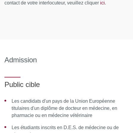
ici
contact de votre interlocuteur, veuillez cliquer
.
Les substrats protéiques, glucidiques, lipidiques
Digestion absorption intestinale des différents substrats
Métabolisme en nutrition parentérale et entérale
Nutrition et fonctions digestives : immunité, flore,
motricité, sécrétion
Admission
Composition et technologie de fabrication des
mélanges en nutrition entérale et parentérale
Public cible
Physiologie de la dénutrition, de la re-nutrition
Réponse métabolique au jeûne court et prolongé
Les candidats d'un pays de la Union Européenne
titulaires d'un diplôme de docteur en médecine, en
Physiopathologie de la dénutrition liée à l’agression
pharmacie ou en médecine vétérinaire
Nutrition et immunité
Les étudiants inscrits en D.E.S. de médecine ou de