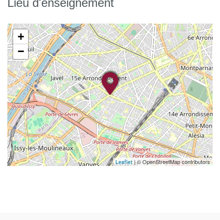
Lieu d'enseignement
+
−
| © OpenStreetMap contributors
Leaflet