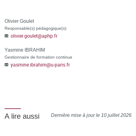
plateforme C@nditOnLine
(lien cliquable)
Olivier Goulet
Responsable(s) pédagogique(s)
olivier.goulet
@
aphp.fr
Yasmine IBRAHIM
Gestionnaire de formation continue
yasmine.ibrahim
@
u-paris.fr
A lire aussi
Dernière mise à jour le 10 juillet 2026