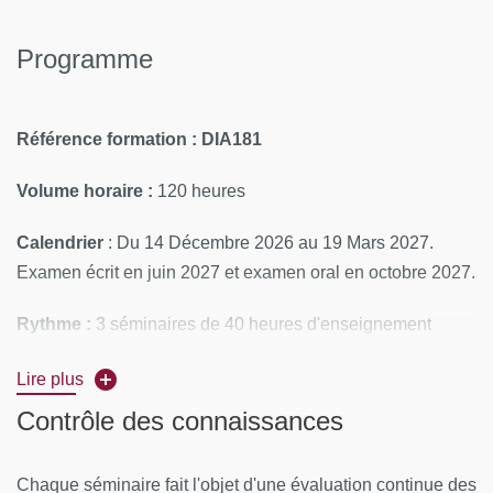
Programme
Référence formation : DIA181
Volume horaire :
120 heures
Calendrier
: Du 14 Décembre 2026 au 19 Mars 2027.
Examen écrit en juin 2027 et examen oral en octobre 2027.
Rythme :
3 séminaires de 40 heures d'enseignement
théorique et pratique.
Lire plus
CONTENUS PÉDAGOGIQUES
Contrôle des connaissances
Le Diplôme inter-universitaire Nutrition Artificielle comporte
Chaque séminaire fait l'objet d'une évaluation continue des
un enseignement théorique et pratique organisés en 3