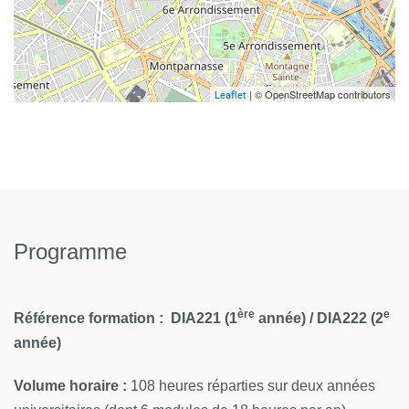
| © OpenStreetMap contributors
Leaflet
Programme
ère
e
Référence formation :
DIA221 (1
année) / DIA22
2 (2
année)
Volume horaire :
108 heures réparties sur deux années