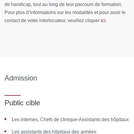
de handicap, tout au long de leur parcours de formation.
Module 2 : Principes du traitement des cancers
Pour plus d’informations sur les modalités et pour avoir le
ici
contact de votre interlocuteur, veuillez cliquer
.
Principes généraux des traitements
Techniques
Module 3 : œsophage et médiastin
Cancer de l’œsophage
Tumeurs du médiastin
Admission
Module 4 : Cancer du poumon
Cancer du poumon non à petites cellules (CNPC)
Public cible
Cancer du poumon à petites cellules (CPC)
Les internes, Chefs de clinique-Assistants des hôpitaux
Tumeurs de la tranchée et des bronches souches
Les assistants des hôpitaux des armées