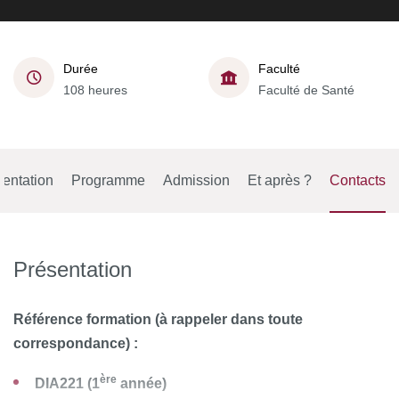
Durée
Faculté
108 heures
Faculté de Santé
entation
Programme
Admission
Et après ?
Contacts
Présentation
Référence
formation (à rappeler dans toute
correspondance) :
ère
DIA221 (1
année)