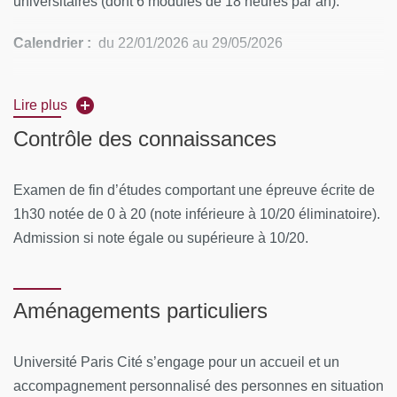
universitaires (dont 6 modules de 18 heures par an).
Calendrier :
du 22/01/2026 au 29/05/2026
Rythme :
3 module de 2 jours par an (jeudi + vendredi )
Lire plus
Lieu :
Université de Paris - Faculté de Santé - UFR de
Contrôle des connaissances
Médecine 15 rue de l’École de Médecine 75006 PARIS
Examen de fin d’études comportant une épreuve écrite de
CONTENUS PÉDAGOGIQUES
1h30 notée de 0 à 20 (note inférieure à 10/20 éliminatoire).
Module 1 : Biologie et épidémiologie des cancers
Admission si note égale ou supérieure à 10/20.
Pathologie
Aménagements particuliers
Pathogénie
Histoire naturelle des cancers
Université Paris Cité s’engage pour un accueil et un
Épidémiologie
accompagnement personnalisé des personnes en situation