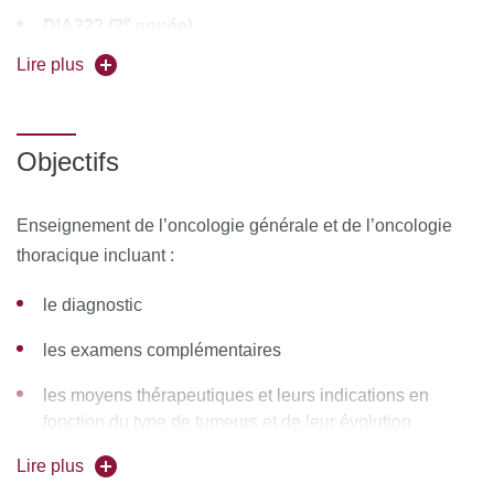
e
DIA222 (2
année)
Lire plus
Responsable de l'enseignement :
Pr Françoise
Lepimpec-Barthes
Forme de l'enseignement :
en présentiel
Objectifs
Universités partenaires :
Paris 13 et Limoges
Enseignement de l’oncologie générale et de l’oncologie
Pour vous inscrire, déposez votre candidature sur
thoracique incluant :
C@nditOnLine
le diagnostic
les examens complémentaires
les moyens thérapeutiques et leurs indications en
fonction du type de tumeurs et de leur évolution
Lire plus
Analyse des résultats