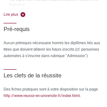
Équipe pédagogique
:
formation
Ressources matérielles :
Lire plus
Afin de favoriser une démarche interactive et collaborative,
Pré-requis
différents outils informatiques seront proposés pour
permettre :
Aucun prérequis nécessaire hormis les diplômes liés aux
titres que doivent détenir les futurs inscrits (cf. personnes
d'échanger des fichiers, des données
autorisées à s'inscrire dans rubrique "Admission")
de partager des ressources, des informations
de communiquer simplement en dehors de la salle de
Les clefs de la réussite
cours et des temps dédiés à la formation.
MOYENS PERMETTANT DE SUIVRE L’EXÉCUTION DE
Des fiches pratiques sont à votre disposition sur la page
L’ACTION ET D’EN APPRÉCIER LES RÉSULTATS
http://www.reussir-en-universite.fr/index.html
.
Au cours de la formation, le stagiaire émarge une feuille de