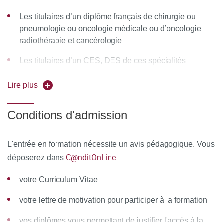
Module 5 : Tumeurs pleuro-pariétales
Les titulaires d’un diplôme français de chirurgie ou
Tumeurs malignes de la paroi thoracique
pneumologie ou oncologie médicale ou d’oncologie
radiothérapie et cancérologie
Pathologie maligne de la plèvre
Les titulaires d’un CES, DES de ces spécialités
Métastases pulmonaires
Les étrangers titulaires d’un diplôme équivalent
Lire plus
Module 6 : Politique du cancer et recherche
Les chirurgiens, pneumologues, oncologues médicaux,
Politique du cancer
Conditions d'admission
radiothérapeutes en formation continue
Le plan anti-cancer
L'entrée en formation nécessite un avis pédagogique. Vous
Prise en charge d’un patient atteint de cancer
C@nditOnLine
déposerez dans
La médecine fondée sur les preuves scientifiques
votre Curriculum Vitae
MOYENS PÉDAGOGIQUES ET TECHNIQUES
votre lettre de motivation pour participer à la formation
DENCADREMENT
vos diplômes vous permettant de justifier l'accès à la