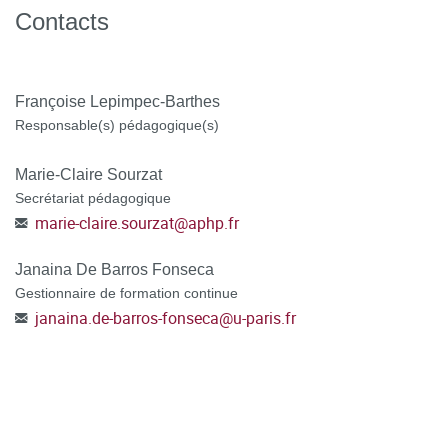
moment de la candidature.
Contacts
POSTULER A LA FORMATION en vous connectant à la
plateforme C@nditOnLine (lien
Françoise Lepimpec-Barthes
cliquable)
Responsable(s) pédagogique(s)
Marie-Claire Sourzat
Secrétariat pédagogique
marie-claire.sourzat
@
aphp.fr
Janaina De Barros Fonseca
Gestionnaire de formation continue
janaina.de-barros-fonseca
@
u-paris.fr