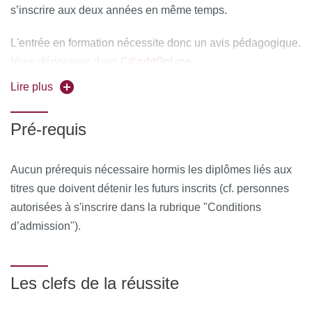
s’inscrire aux deux années en même temps.
Ressources matérielles :
Afin de favoriser une démarche
interactive et collaborative, différents outils informatiques
L'entrée en formation nécessite donc un avis pédagogique.
C@nditOnLine :
seront proposés pour permettre :
Vous déposerez dans
Lire plus
d'échanger des fichiers, des données
votre Curriculum Vitae
de partager des ressources, des informations
votre lettre de motivation pour participer à la formation
Pré-requis
de communiquer simplement en dehors de la salle de
vos diplômes vous permettant de justifier l'accès à la
cours et des temps dédiés à la formation.
formation
Aucun prérequis nécessaire hormis les diplômes liés aux
titres que doivent détenir les futurs inscrits (cf. personnes
MOYENS PERMETTANT DE SUIVRE L’EXÉCUTION DE
autorisées à s'inscrire dans la rubrique "Conditions
LA FORMATION ET D’EN APPRÉCIER LES
d’admission").
RÉSULTATS
Au cours de la formation, le stagiaire émarge une feuille de
Les clefs de la réussite
présence par demi-journée de formation en présentiel et le
Responsable de la Formation émet une attestation