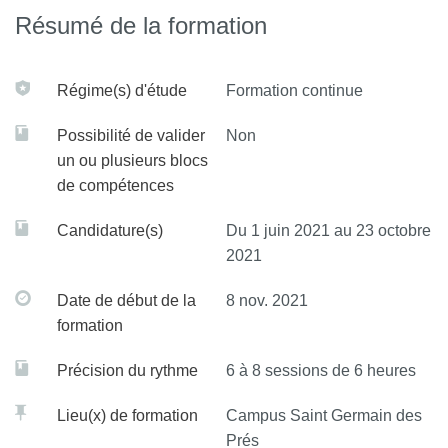
au diagnostic et à moindre coût.
Résumé de la formation
Savoir prendre en charge un traumatisé de la main.
Devant une plaie, savoir reconnaître celles qui justifient
Régime(s) d'étude
Formation continue
d’un transfert en centre spécialisé
Possibilité de valider
Non
Devant un traumatisme fermé, faire le diagnostic
un ou plusieurs blocs
lésionnel.
de compétences
Connaître les principes des traitements chirurgicaux.
Candidature(s)
Du 1 juin 2021 au 23 octobre
Savoir adresser un patient à un spécialiste médical ou
2021
chirurgical.
Date de début de la
8 nov. 2021
Deuxième année :
formation
Approfondir ses connaissances dans des domaines
Précision du rythme
6 à 8 sessions de 6 heures
moins connus (main congénitale, chirurgie
reconstructive, pathologie dégénérative du membre
Lieu(x) de formation
Campus Saint Germain des
supérieur).
Prés