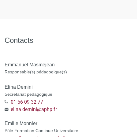
si vous bénéficiez d'une prise en charge : déposer votre
institutionnels / CGV hors VAE
attestation/accord de prise en charge
TOUT DOSSIER INCOMPLET NE POURRA PAS ÊTRE
TRAITÉ.
Contacts
ATTENTION : POUR LES DEMANDEURS D'EMPLOI
,
préciser dans votre dossier CanditOnLine, votre numéro de
Emmanuel Masmejean
demandeur d'emploi, votre agence de rattachement et
Responsable(s) pédagogique(s)
sélectionner le mode de financement POLE EMPLOI au
moment de la candidature.
Elina Demini
Secrétariat pédagogique
POSTULER A LA FORMATION en vous connectant à la
01 56 09 32 77
plateforme C@nditOnLine
(lien cliquable)
elina.demini
@
aphp.fr
Emilie Monnier
Pôle Formation Continue Universitaire