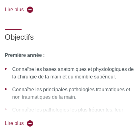
Lire plus
Référence formation : DIA531
(1ère année) ou DIA532
(2e année)
Objectifs
Responsable de l'enseignement :
Pr Emmanuel
Masmejean
Première année :
Forme de l'enseignement :
en distanciel
Connaître les bases anatomiques et physiologiques de
la chirurgie de la main et du membre supérieur.
Universités partenaires :
Lille 2, Paris 13, Versailles
Connaître les principales pathologies traumatiques et
Saint-Quentin, Sorbonne Université Paris Nord
non traumatiques de la main.
Pour vous inscrire, déposez votre candidature sur
Connaître les pathologies les plus fréquentes, leur
C@nditOnLine
évolution naturelle, les traitements actuellement
Lire plus
recommandés par la littérature.
Savoir prescrire les examens complémentaires utiles