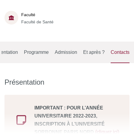
Faculté
Faculté de Santé
entation
Programme
Admission
Et après ?
Contacts
Présentation
IMPORTANT : POUR L’ANNÉE
UNIVERSITAIRE 2022-2023,
INSCRIPTION À L’UNIVERSITÉ
(cliquez ici)
SORBONNE PARIS NORD