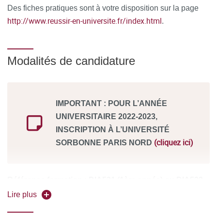
d’assiduité pour la formation en distanciel.
Des fiches pratiques sont à votre disposition sur la page
http://www.reussir-en-universite.fr/index.html
.
À l’issue de la formation, le stagiaire remplit un
questionnaire de satisfaction en ligne, à chaud. Celui-ci est
analysé et le bilan est remonté au conseil pédagogique de
Modalités de candidature
la formation.
IMPORTANT : POUR L’ANNÉE
UNIVERSITAIRE 2022-2023,
INSCRIPTION À L’UNIVERSITÉ
(cliquez ici)
SORBONNE PARIS NORD
Référence formation : DIA531 (1ère année) ou DIA532
(2e année)
Lire plus