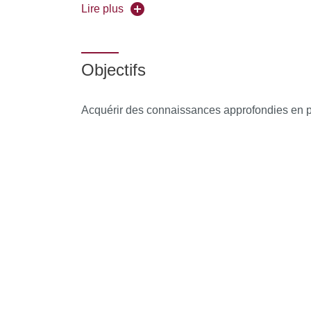
Forme de l’enseignement :
en présentiel
Lire plus
Universités partenaires :
Sorbonne Université
Objectifs
Pour vous inscrire, déposez votre candidature
Acquérir des connaissances approfondies en pa