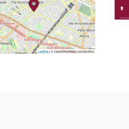
| © OpenStreetMap contributors
Leaflet