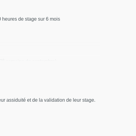
0 heures de stage sur 6 mois
e
 2
semaine de septembre)
r assiduité et de la validation de leur stage.
stives et pulmonaires
ntibiotiques