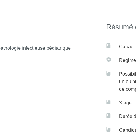
, Lyon 1
Résumé d
 sur C@nditOnLine
Capacit
thologie infectieuse pédiatrique
Régime(
Possibil
un ou p
de com
Stage
Durée d
Candida