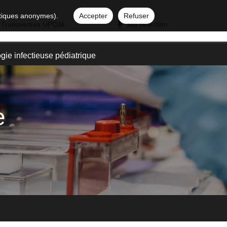
istiques anonymes).
Accepter
Refuser
 Transverses UPCité
Ma sélection
gie infectieuse pédiatrique
e