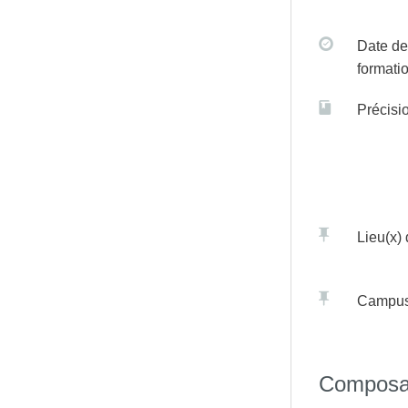
Date de
formati
Précisi
Lieu(x)
Campu
Composa