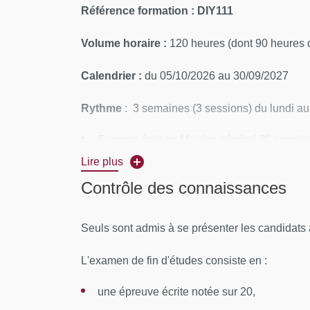
Référence formation : DIY111
Volume horaire :
120 heures (dont 90 heures 
Calendrier :
du 05/10/2026 au 30/09/2027
Rythme
: 3 semaines (3 sessions) du lundi au
e
Examen écrit en Mai (en général 3
semaine
Lire plus
Lieux :
Paris et Lyon
Contrôle des connaissances
CONTENUS PÉDAGOGIQUES
Seuls sont admis à se présenter les candidats a
Module 1: Bases microbiologiques et méthod
L'examen de fin d'études consiste en :
Module 2: Vaccination, Infections urinaires
Module 3: Bactériologie, infections materno
une épreuve écrite notée sur 20,