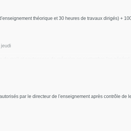
d'enseignement théorique et 30 heures de travaux dirigés) + 10
 jeudi
 de mai) et soutenance de mémoire en septembre (en général
utorisés par le directeur de l'enseignement après contrôle de leu
ologiques, Immunité, Marqueurs de l’infection, Infections dige
, Endocardites, Méningites, Infections à Staphylocoque
-foetales, VIH, Maladies tropicales, Zoonoses, Résistance aux a