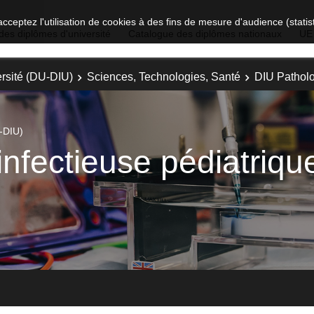
acceptez l'utilisation de cookies à des fins de mesure d'audience (stat
des diplômes d'université
Catalogue des diplômes nationaux
UE
rsité (DU-DIU)
Sciences, Technologies, Santé
DIU Patholo
-DIU)
infectieuse pédiatriqu