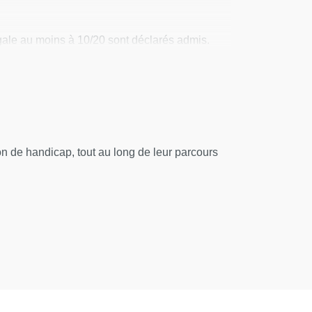
égale au moins à 10/20 sont déclarés admis.
 de handicap, tout au long de leur parcours
r permettre :