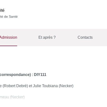
lté
té de Santé
Admission
Et après ?
Contacts
 correspondance) : DIY111
e (Robert Debré) et Julie Toubiana (Necker)
umeau (Necker)