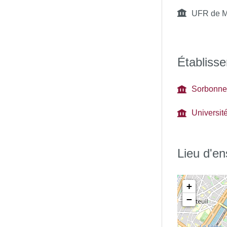
UFR de M
Établisse
Sorbonne 
Universit
Lieu d'e
+
−