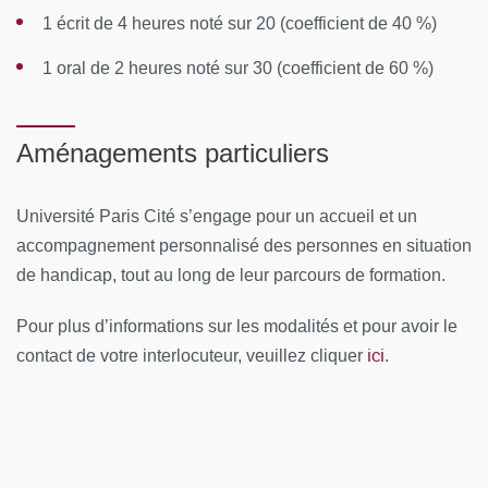
1 écrit de 4 heures noté sur 20 (coefficient de 40 %)
Module 1 :
Pathologies locomotrices de l'épaule -
1 oral de 2 heures noté sur 30 (coefficient de 60 %)
application au handball et au tennis
Module 2 :
Pathologies des muscles et tendons -
application aux arts martiaux et course à pieds
Aménagements particuliers
Module 3 :
Pathologies des rachis, bassin et cheville -
application au rugby et au basket
Université Paris Cité s’engage pour un accueil et un
accompagnement personnalisé des personnes en situation
Module 4 :
Pathologies du genou - application au
de handicap, tout au long de leur parcours de formation.
football et au ski. Main, Poignet et Coude du sportif.
Pathologie musculaire du sportif. Pathologie du Golf et
Pour plus d’informations sur les modalités et pour avoir le
du Judo.
ici
contact de votre interlocuteur, veuillez cliquer
.
Module 5 :
Pathologies des coudes, mains, poignets -
application aux judo, golf et cyclisme.
Télécharger le fichier «Calendrier_séminaires_DIU
SPORT_2025-2026.pdf» (413.8 Ko)