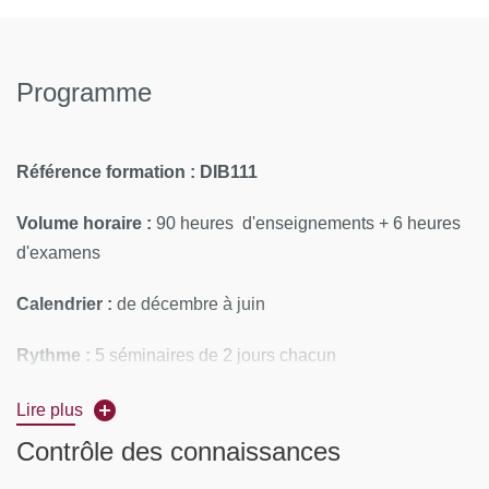
Programme
Référence formation : DIB111
Volume horaire :
90 heures d'enseignements + 6 heures
d'examens
Calendrier :
de décembre à juin
Rythme :
5 séminaires de 2 jours chacun
Lieu(x) de la formation :
Nice - Grenoble - Paris - Lyon -
Lire plus
Marseille
Contrôle des connaissances
CONTENUS PÉDAGOGIQUES