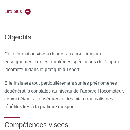
Forme de l'enseignement :
en présentiel
Lire plus
Universités partenaires :
Nice, Grenoble, Lyon et
Marseille
Objectifs
Pour vous inscrire, déposez votre candidature sur
C@nditOnLine
Cette formation vise à donner aux praticiens un
enseignement sur les problèmes spécifiques de l’appareil
locomoteur dans la pratique du sport.
Elle insistera tout particulièrement sur les phénomènes
dégénératifs constatés au niveau de l’appareil locomoteur,
ceux-ci étant la conséquence des microtraumatismes
répétitifs liés à la pratique du sport.
Compétences visées