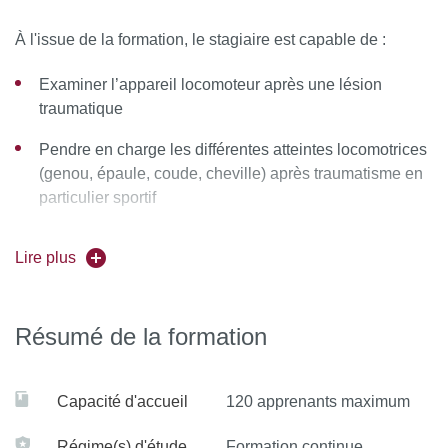
À l'issue de la formation, le stagiaire est capable de :
Examiner l’appareil locomoteur après une lésion
traumatique
Pendre en charge les différentes atteintes locomotrices
(genou, épaule, coude, cheville) après traumatisme en
particulier sportif
Pronostiquer des lésions et les actions préventives
Lire plus
pour éviter les récidives
Identifier les particularités des sports de contact,
d’armes, de lancer et les effets des micro-traumatismes
Résumé de la formation
Capacité d'accueil
120 apprenants maximum
Régime(s) d'étude
Formation continue