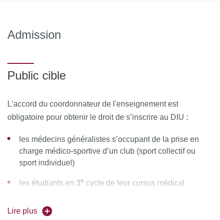
MOYENS PÉDAGOGIQUES ET TECHNIQUES
Admission
D’ENCADREMENT
Équipe pédagogique :
Pr Boyer (Paris) / Pr Paihle
(Grenoble) / Pr Servien (Lyon) / Pr Trojani (Nice) / Pr
Public cible
Curvale (Marseille)
L'accord du coordonnateur de l'enseignement est
Ressources matérielles :
Afin de favoriser une démarche
obligatoire pour obtenir le droit de s’inscrire au DIU :
interactive et collaborative, différents outils informatiques
seront proposés pour permettre :
les médecins généralistes s’occupant de la prise en
charge médico-sportive d’un club (sport collectif ou
d'échanger des fichiers, des données
sport individuel)
de partager des ressources, des informations
e
les étudiants en 3
cycle de leur cursus médical
de communiquer simplement en dehors de la salle de
les médecins, titulaires d'une équivalence de spécialité
cours et des temps dédiés à la formation.
Lire plus
en : orthopédie - pédiatrie - rhumatologie - médecine