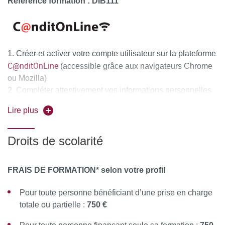
Référence formation : DIB111
Créer et activer votre compte utilisateur sur la plateforme
C@nditOnLine
(accessible grâce aux navigateurs Chrome
ou Mozilla)
Compléter attentivement vos informations personnelles
et déposer obligatoirement tous les documents justificatifs,
Lire plus
uniquement au format PDF
, à savoir :
La copie recto-verso de votre pièce d'identité en cours
Droits de scolarité
de validité (carte nationale d'identité ou passeport)
Le diplôme d'Etat justifiant le niveau d'accès à la
FRAIS DE FORMATION* selon votre profil
formation souhaitée
Pour toute personne bénéficiant d’une prise en charge
Pour les étrangers hors Union Européenne : joindre en
totale ou partielle :
750 €
complément la copie recto-verso du titre de séjour ou
récépissé ou visa en cours de validité