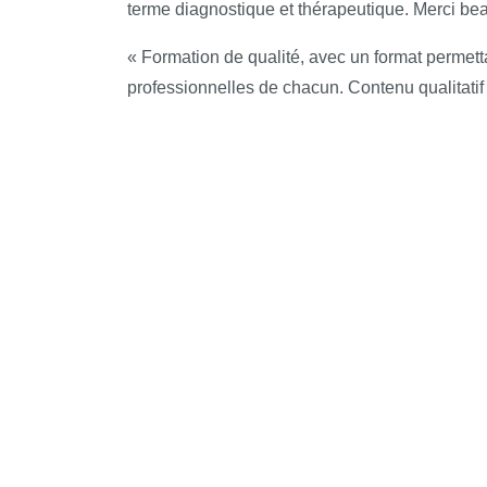
terme diagnostique et thérapeutique. Merci bea
Annoncer une mauvaise nouvelle.
Connaitre les caractéristiques cliniques de
« Formation de qualité, avec un format permett
Connaitre les pathologies inductrices et leu
professionnelles de chacun. Contenu qualitatif