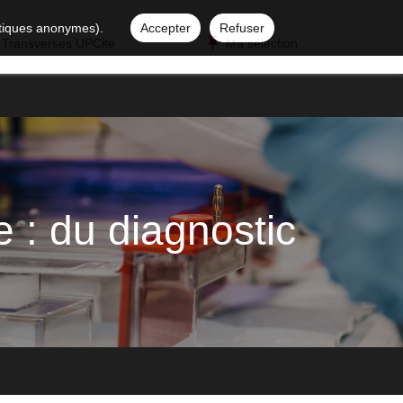
istiques anonymes).
Accepter
Refuser
 Transverses UPCité
Ma sélection
 : du diagnostic