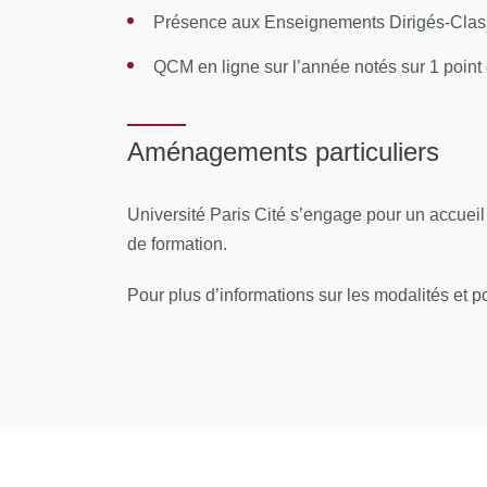
Présence aux Enseignements Dirigés-Classe
Histologie de la cavité orale
QCM en ligne sur l’année notés sur 1 point 
Salivation et gustation
Lésions élémentaires et démarche diag
Aménagements particuliers
Examens complémentaires orientés
Modifications physiologiques
Université Paris Cité s’engage pour un accuei
de formation.
Annonce d’une mauvaise nouvelle
Diagnostic et prise en charge des pathologi
Pour plus d’informations sur les modalités et pou
Lésions blanches kératosiques
Lésions blanches non ou peu kératosiq
Lésions pigmentées
Erosions