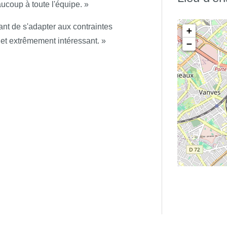
ucoup à toute l'équipe. »
s différentes lésions élémentaires
ant de s'adapter aux contraintes
+
r prise en charge.
 et extrêmement intéressant. »
−