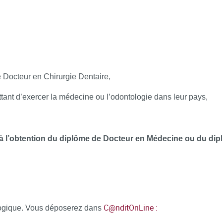
seudotumeurs et tumeurs bénignes
e Docteur en Chirurgie Dentaire,
iques
ttant d’exercer la médecine ou l’odontologie dans leur pays,
 l’obtention du diplôme de Docteur en Médecine ou du dip
é orales (salivaires, sarcomes, lymphome etc…)
ues …
C@nditOnLine :
gogique. Vous déposerez dans
 anticancéreuses (ORN, OCN, mucites)