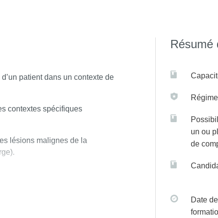
arseille et Université de Bordeaux
 sur C@anditOnLine
Résumé d
Capacit
 d’un patient dans un contexte de
Régime(
es contextes spécifiques
Possibil
un ou p
des lésions malignes de la
de com
rge).
Candida
désirables des traitements anti-
Date de
orale.
formati