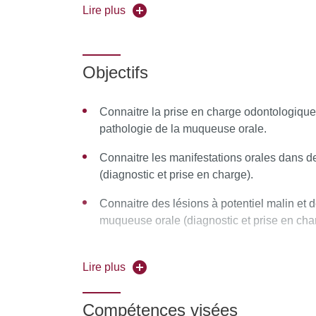
Universités partenaires
: Université de Aix-M
Lire plus
Pour vous inscrire, déposez votre candidature
Objectifs
Connaitre la prise en charge odontologique
pathologie de la muqueuse orale.
Connaitre les manifestations orales dans d
(diagnostic et prise en charge).
Connaitre des lésions à potentiel malin et 
muqueuse orale (diagnostic et prise en cha
Connaitre et prendre en charge les effets in
cancéreux.
Lire plus
Connaitre les principes de la réhabilitation 
Compétences visées