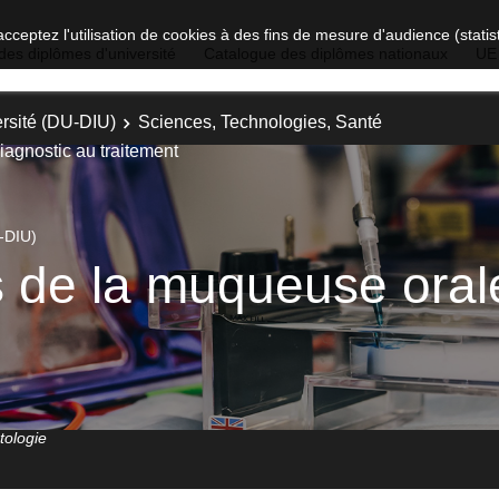
acceptez l'utilisation de cookies à des fins de mesure d'audience (stat
des diplômes d'université
Catalogue des diplômes nationaux
UE
rsité (DU-DIU)
Sciences, Technologies, Santé
iagnostic au traitement
-DIU)
 de la muqueuse orale
tologie