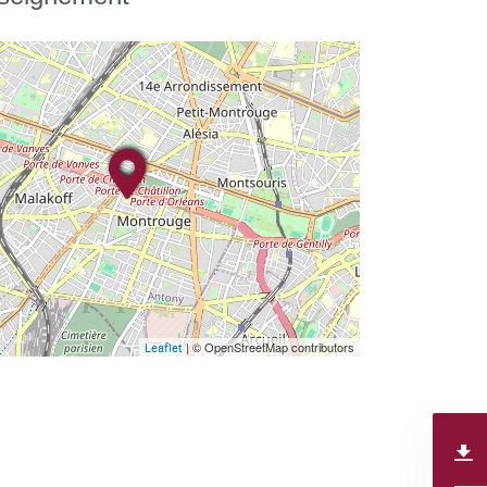
| © OpenStreetMap contributors
Leaflet