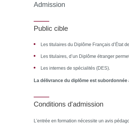
Admission
Ulcérations
Nodules, hypertrophies, végétations, p
Public cible
Bulles
Vésicules
Les titulaires du Diplôme Français d’État d
Œdèmes histaminiques et non histamin
Les titulaires, d’un Diplôme étranger perme
Pathologies orales et cancers
Les internes de spécialités (DES).
Les lésions à potentiel malin
La délivrance du diplôme est subordonnée à
Les CECO et autres cancers de la cavit
Sevrage tabagique
Conditions d'admission
Métastases et réactions paranéoplasiq
L'entrée en formation nécessite un avis péda
Effets secondaires des thérapeutiques