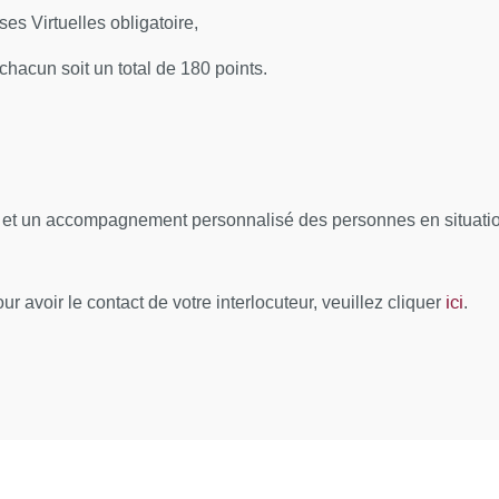
s Virtuelles obligatoire,
chacun soit un total de 180 points.
nostique
l et un accompagnement personnalisé des personnes en situation
ici
es orales selon la lésion élémentaire.
r avoir le contact de votre interlocuteur, veuillez cliquer
.
ues