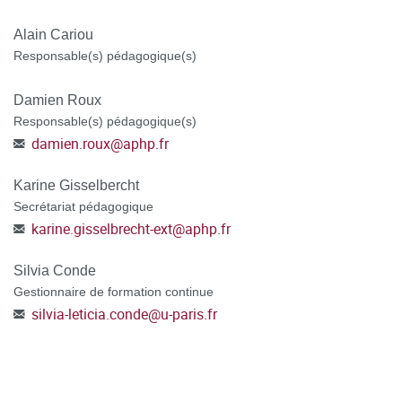
ATTENTION : POUR LES DEMANDEURS D'EMPLOI
,
Alain Cariou
préciser dans votre dossier CanditOnLine, votre numéro de
Responsable(s) pédagogique(s)
demandeur d'emploi, votre agence de rattachement et
Damien Roux
sélectionner le mode de financement POLE EMPLOI au
Responsable(s) pédagogique(s)
moment de la candidature.
damien.roux
@
aphp.fr
POSTULER A LA FORMATION en vous connectant à la
Karine Gisselbercht
plateforme C@nditOnLine
(lien cliquable)
Secrétariat pédagogique
karine.gisselbrecht-ext
@
aphp.fr
Silvia Conde
Gestionnaire de formation continue
silvia-leticia.conde
@
u-paris.fr