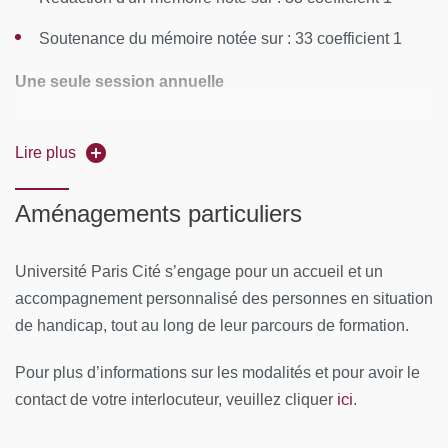
séminaires
Soutenance du mémoire notée sur : 33 coefficient 1
Présentation du DIU
Une seule session annuelle
Bien être des étudiant-es et concept de pédagogie
bienveillante
Admission si :
Lire plus
La place et les attentes des patient-es dans les
Assiduité
formations en santé
Aménagements particuliers
Note égale ou supérieure à 16.5/33 ou 17/34 à chaque
Les études de médecine à l’ère des réformes : R3C,
épreuve
R2C, R1C
Université Paris Cité s’engage pour un accueil et un
Le concept de compétence
accompagnement personnalisé des personnes en situation
de handicap, tout au long de leur parcours de formation.
Le concept de raisonnement clinique
Pour plus d’informations sur les modalités et pour avoir le
Comment élaborer un programme
ici
contact de votre interlocuteur, veuillez cliquer
.
Comment enseigner en grand groupes