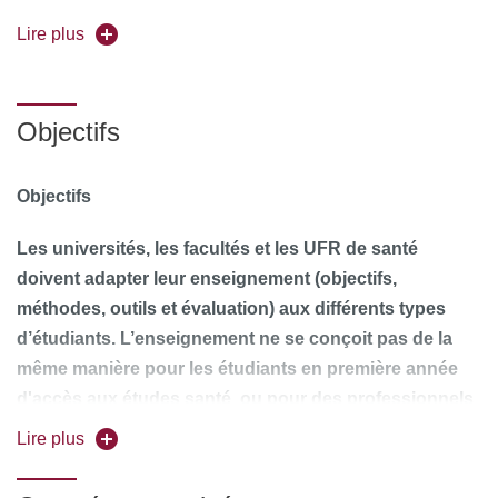
Forme de l'enseignement :
Lire plus
Présentiel
Universités partenaires :
Les universités franciliennes
Objectifs
Si vous souhaitez candidater, merci d'adresser au
secrétariat pédagogique de la formation à l'adresse
Objectifs
suivante:
karine.gisselbrecht-ext@aphp.fr
, les
documents:
Les universités, les facultés et les UFR de santé
doivent adapter leur enseignement (objectifs,
- lettre de motivation (indiquant
méthodes, outils et évaluation) aux différents types
votre projet professionnel et son
d’étudiants. L’enseignement ne se conçoit pas de la
calendrier);
même manière pour les étudiants en première année
d'accès aux études santé ou pour des professionnels
- copie de vos diplômes
ayant 15 ans d’expérience professionnelle.
Lire plus
L’organisation de la sélection et de la formation de ces
- CV
professionnels est en pleine mutation : ouverture de