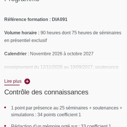
Référence formation : DIA091
Volume horaire :
90 heures dont 75 heures de séminaires
en présentiel exclusif
Calendrier
: Novembre 2026 à octobre 2027
enseignement du 12/11/2026 au 10/09/2027, soutenance
en octobre 2027 (voir planning, onglet "téléchargements")
Lire plus
Rythme
: 75h de séminaires + soutenances de mémoires
Contrôle des connaissances
en groupe
1 point par présence au 25 séminaires + soutenances +
CONTENUS PÉDAGOGIQUES
simulations : 34 points coefficient 1
Certaines thématiques seront traitées en plusieurs
Rédaction d'un mémoire noté sur : 33 coefficient 1