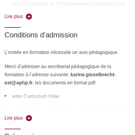
par les directeurs de l'enseignement et autorisées par
Former les étudiant-es aux facteurs humains
le conseil pédagogique
Lire plus
Recherche en pédagogie
téléchargement du planning 26-27
Conditions d'admission
MOYENS PÉDAGOGIQUES ET TECHNIQUES
L'entrée en formation nécessite un avis pédagogique.
D'ENCADREMENT
Merci d'adresser au secrétariat pédagogique de la
Équipe pédagogique :
formation à l'adresse suivante:
karine.gisselbrecht-
Responsables pédagogiques :
Alain Cariou et Damien
ext@aphp.fr
, les documents en format pdf:
Roux
votre Curriculum Vitae
Coordinatrice pédagogique
: Fleur Cohen
votre lettre de motivation pour participer à la formation
(indiquant votre projet professionnel et son calendrier)
Ressources matérielles :
Afin de favoriser une démarche
Lire plus
interactive et collaborative, différents outils informatiques
vos diplômes vous permettant de justifier l'accès à la
seront proposés pour permettre :