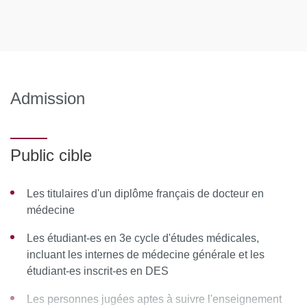
Comment dynamiser un cours : la place de l’exemple,
la pédagogie active
L’enseignement en classe inversée
Docimologie multi-modale
Admission
Enseignement de la sémiologie
Comment superviser de façon efficace des étudiant.e.s
Public cible
Étudiant-es en difficulté
Évaluation en stage
Les titulaires d'un diplôme français de docteur en
médecine
ARC, ECOS
Les étudiant-es en 3e cycle d'études médicales,
Portfolio
incluant les internes de médecine générale et les
étudiant-es inscrit-es en DES
Simulation : principes, fondamentaux, mise en œuvre,
debriefing
Les personnes jugées aptes à suivre l'enseignement