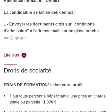
Référence formation : DIA091
la formation.
La candidature se fait en deux temps:
1 - Envoyer les documents cités sur "conditions
d'admission" à l'adresse mail: karine.gisselbrecht-
ext@aphp.fr
2 - Si avis pédagogique positif vous recevrez une
Lire plus
autorisation d'inscription et pourrez suivre la
procédure sur Canditonline.
Droits de scolarité
FRAIS DE FORMATION* selon votre profil
1. Créer et activer votre compte utilisateur sur la
C@nditOnLine
Pour toute personne bénéficiant d’une prise en charge
plateforme
(accessible grâce aux
totale ou partielle :
1 070
€
navigateurs Chrome ou Mozilla)