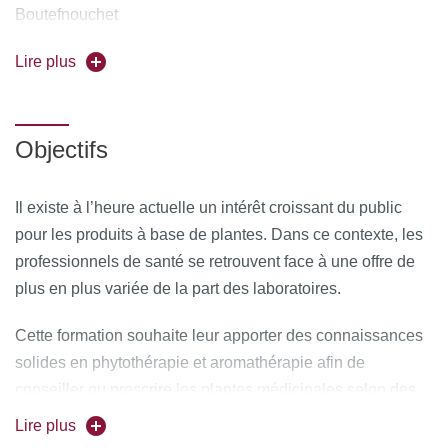
Boutefnouchet
Forme de l'enseignement :
Lire plus
en présentiel
Université partenaire :
Faculté de Pharmacie - Université
Paris Saclay
Objectifs
POSTULER A LA FORMATION en vous connectant à la
plateforme C@nditOnLine
(lien cliquable)
Il existe à l’heure actuelle un intérêt croissant du public
pour les produits à base de plantes. Dans ce contexte, les
professionnels de santé se retrouvent face à une offre de
plus en plus variée de la part des laboratoires.
Cette formation souhaite leur apporter des connaissances
solides en phytothérapie et aromathérapie afin de
conseiller ou prescrire les plantes médicinales selon des
critères d’efficacité validés, et, ainsi, d’être capables de
Lire plus
choisir les formes les mieux adaptées à leur pratique.