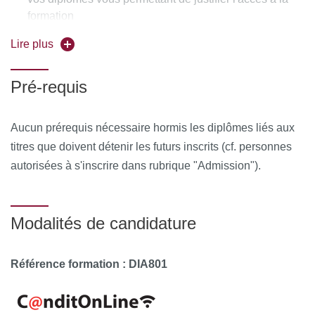
Usage local : Adoucissants, antiprurigineux, plantes
formation
des troubles trophiques, affections oculaires - Infections
Lire plus
cutanées, acné.
Drainage, « amaigrissement » : Intérêt du drainage -
Pré-requis
Plantes reconnues comme adjuvantes des cures
d’amaigrissement : efficacité? Les autres plantes
Aucun prérequis nécessaire hormis les diplômes liés aux
utilisées : Intérêt/Dangers.
titres que doivent détenir les futurs inscrits (cf. personnes
Phytothérapie vétérinaire
autorisées à s'inscrire dans rubrique "Admission").
Place de la phytothérapie dans les médecines
traditionnelles : Plantes sud-américaines, caribéennes -
Ayurvéda - Plantes exotiques - Médecine chinoise.
Modalités de candidature
Phytothérapie pratique : Une séance pratique :
Référence formation : DIA801
réalisation de préparations de phytothérapie, mélange
pour tisane, mélange d’huiles essentielles
Préparation et présentation de cas cliniques (2