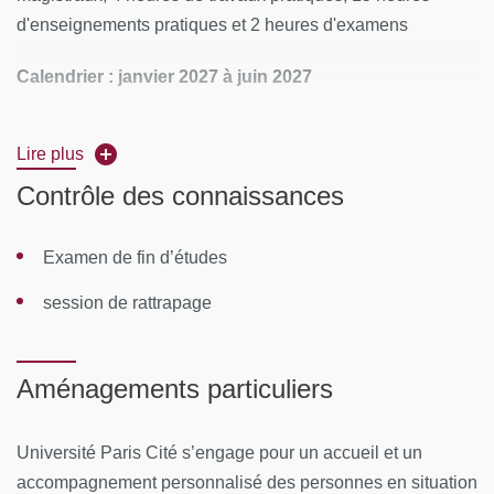
d'enseignements pratiques et 2 heures d'examens
Calendrier : janvier 2027 à juin 2027
Rythme :
1/2 journée (tous les lundis matin)
Lire plus
Lieu :
UFR de Pharmacie de Paris - Paris 6e
Contrôle des connaissances
CONTENUS PÉDAGOGIQUES
Examen de fin d’études
Législation : Législation des différents produits à base
session de rattrapage
de plantes à l’officine : médicaments à base de plantes,
compléments alimentaires, produits cosmétiques.
Produits sur le marché et connaissance de la filière :
Aménagements particuliers
Spécialités, compléments alimentaires, matières
premières pour préparations magistrales -
Université Paris Cité s’engage pour un accueil et un
Fournisseurs de plantes vrac et produits finis,
accompagnement personnalisé des personnes en situation
exigences qualité et sécurité selon les circuits