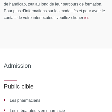
de handicap, tout au long de leur parcours de formation.
Phytothérapie à l’officine : Bonnes pratiques de
Pour plus d’informations sur les modalités et pour avoir le
préparation, contrôles à l’officine - Gestion d’un rayon
ici
contact de votre interlocuteur, veuillez cliquer
.
de phytothérapie – Reconnaissance de drogues
végétales.
Huiles essentielles et aromathérapie : Production,
qualité, labels, laboratoires fournisseurs. Propriétés
thérapeutiques et toxicités. Principes et usages de
l’aromathérapie.
Admission
Appareil digestif : Dyspepsies, colopathies et troubles
du transit - pré et probiotiques.
Système nerveux central : Anxiété, stress, asthénie
Public cible
fonctionnelle : plantes stimulantes, anxiolytiques,
adaptogènes et sédatives - phytothérapie et dépression
- sevrage tabagique.
Les pharmaciens
Appareil circulatoire : Insuffisance veineuse -
Les préparateurs en pharmacie