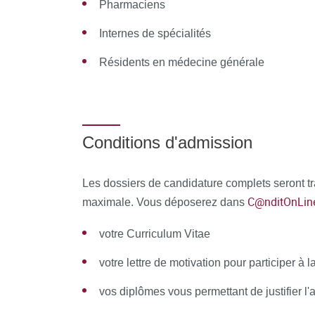
Pharmaciens
d'échanger des fichiers, des données
Internes de spécialités
de partager des ressources, des informatio
Résidents en médecine générale
de communiquer simplement en dehors de la 
MOYENS PERMETTANT DE SUIVRE L’EXÉC
Conditions d'admission
Au cours de la formation, le stagiaire émarge 
une attestation d’assiduité pour la formation en
Les dossiers de candidature complets seront tra
À l’issue de la formation, le stagiaire remplit 
C@nditOnLin
maximale. Vous déposerez dans
pédagogique de la formation.
votre Curriculum Vitae
votre lettre de motivation pour participer à l
vos diplômes vous permettant de justifier l'