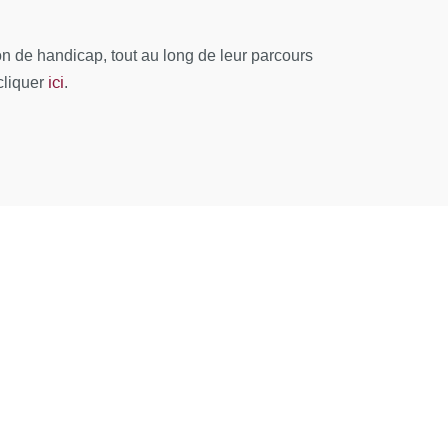
 de handicap, tout au long de leur parcours
ici
cliquer
.
guiberry Stéphane / Kerneis Solen / Lacombe
s Pierre
 permettre :