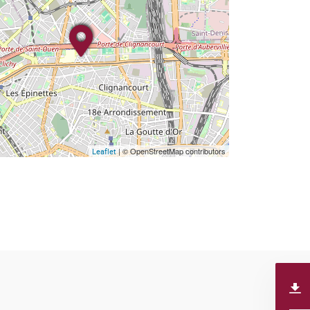
| © OpenStreetMap contributors
Leaflet