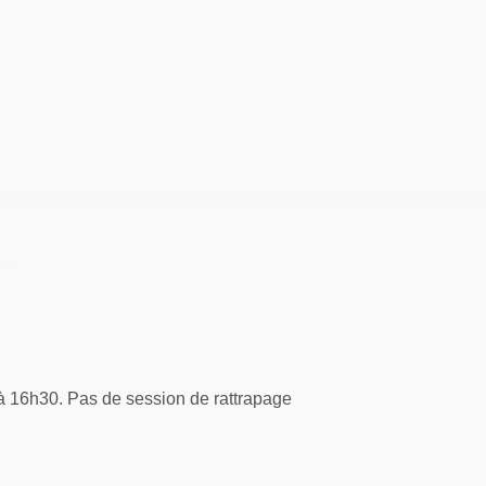
tre
ibiotiques : familles, activité, résistance, pharmacologie, bon 
 à 16h30. Pas de session de rattrapage
ections bactériennes chez l’adulte - vaccins
s bactériennes chez l’adulte - vaccins