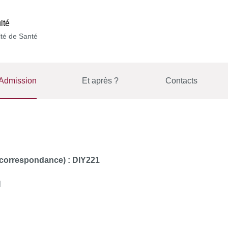
lté
té de Santé
Admission
Et après ?
Contacts
 correspondance) : DIY221
l