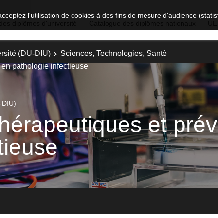
acceptez l'utilisation de cookies à des fins de mesure d'audience (stat
des diplômes d'université
Catalogue des diplômes nationaux
UE
rsité (DU-DIU)
Sciences, Technologies, Santé
 en pathologie infectieuse
-DIU)
thérapeutiques et prév
tieuse