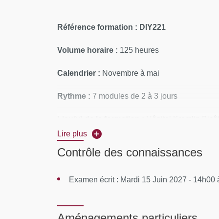
Référence formation : DIY221
Volume horaire :
125 heures
Calendrier :
Novembre à mai
Rythme :
7 modules de 2 à 3 jours
Lieu(x) de la formation :
Hôpital Kremlin Bicê
Lire plus
CONTENUS PÉDAGOGIQUES
Contrôle des connaissances
Module 1 (18, 19 et 20 novembre 2026) : Ant
Examen écrit : Mardi 15 Juin 2027 - 14h00
Module 2 (9, 10 et 11 décembre 2026 ) : Inf
Module 3 (20 et 21 janvier 2027) : Infection
Aménagements particuliers