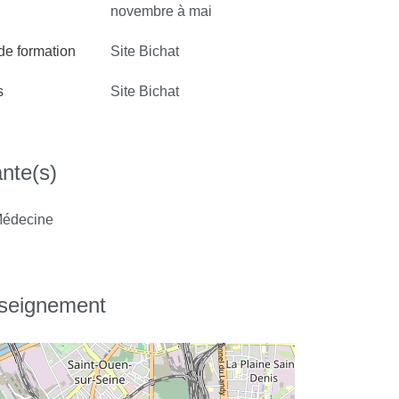
novembre à mai
 de formation
Site Bichat
s
Site Bichat
nte(s)
édecine
nseignement