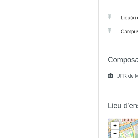
Lieu(x)
Campu
Composa
UFR de M
Lieu d'e
+
−