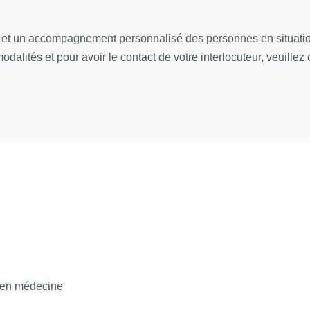
hez la femme enceinte et l'enfant infection virale
ngiques et parasitaires
l et un accompagnement personnalisé des personnes en situation
dalités et pour avoir le contact de votre interlocuteur, veuillez 
H et infections sexuellement transmissibles
isque infectieux émergents - révisions
as de sessions de rattrapage
ES D’ENCADREMENT
 / Dinh Aurélien / Duval Xavier / Duvignaud Alexandre / Jaure
 Valérie / Surgers Laure / Tazi Asmaa / Thellier Marc / De Truchi
r en médecine
llaborative, différents outils informatiques seront proposés pour