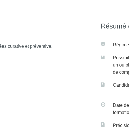
, Université Paris-Saclay, Université de Bordeaux
 sur C@nditOnLine
Résumé d
Régime(
sées curative et préventive.
Possibil
un ou p
de com
Candida
Date de
formati
Précisi