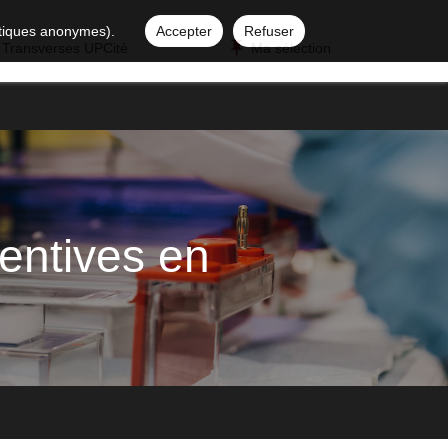
istiques anonymes).
Accepter
Refuser
 Transverses UPCité
Ma sélection
entives en