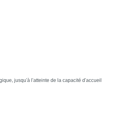
ULTATS
tiel et le Responsable de la Formation émet
que, jusqu'à l'atteinte de la capacité d'accueil
alysé et le bilan est remonté au conseil