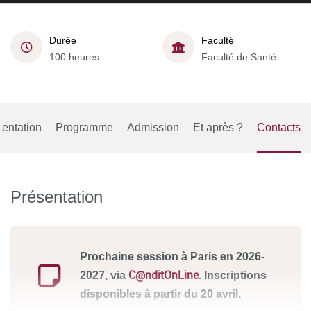
Durée
Faculté
100 heures
Faculté de Santé
entation
Programme
Admission
Et après ?
Contacts
Présentation
Prochaine session à Paris en 2026-
C@nditOnLine
2027, via
. Inscriptions
disponibles à partir du 20 avril.