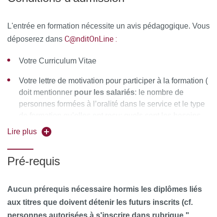
MOYENS PÉDAGOGIQUES ET TECHNIQUES
L'entrée en formation nécessite un avis pédagogique. Vous
D'ENCADREMENT
C@nditOnLine :
déposerez dans
Responsable pédagogique :
Pr Jérome Viala
Votre Curriculum Vitae
Ressources matérielles
Votre lettre de motivation pour participer à la formation (
doit mentionner
pour les salariés
: le nombre de
Afin de favoriser une démarche interactive et collaborative,
personnes formées à l’oralité dans le service et le type
différents outils informatiques seront proposés pour
de formation qu’elles ont reçu; quels sont les besoins
permettre :
du service; si un accord de principe a été accordé par
Lire plus
l'employeur
d'échanger des fichiers, des données
Pré-requis
Vos diplômes vous permettant de justifier l'accès à la
de partager des ressources, des informations
formation
de communiquer simplement en dehors de la salle de
Aucun prérequis nécessaire hormis les diplômes liés
Sont admis :
cours et des temps dédiés à la formation.
aux titres que doivent détenir les futurs inscrits (cf.
Les professionnels titulaires d’un DES de pédiatrie ou
personnes autorisées à s'inscrire dans rubrique "