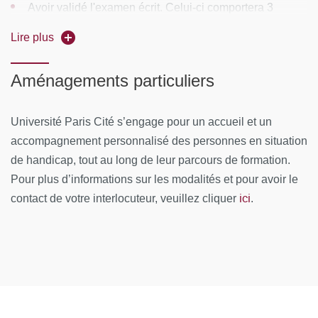
CONTENUS PÉDAGOGIQUES
Avoir validé l'examen écrit. Celui-ci comportera 3
questions rédactionnelles ou cas cliniques. Une
Module 1 :
Aspects théoriques de l’oralité
Lire plus
moyenne globale de 10 sera exigée pour valider
l'examen écrit.
Module 2 :
L’évaluation du trouble de l’oralité
Aménagements particuliers
alimentaire
La validation indépendante de chacun des items
précédents sera exigée pour l'obtention du diplôme. En
Module 3 :
La PEC du trouble de l’oralité alimentaire
Université Paris Cité s’engage pour un accueil et un
cas de redoublement, les valeurs acquises seront
accompagnement personnalisé des personnes en situation
Semaine 1
conservées pendant 5 ans.
de handicap, tout au long de leur parcours de formation.
Anatomie et embryologie du fœtus
Pour plus d’informations sur les modalités et pour avoir le
ici
contact de votre interlocuteur, veuillez cliquer
.
Développement psychomoteur de l’enfant
Développement sensoriel de l’enfant
Oralité, stade oral, développement orale
Étapes du développement de l’alimentation