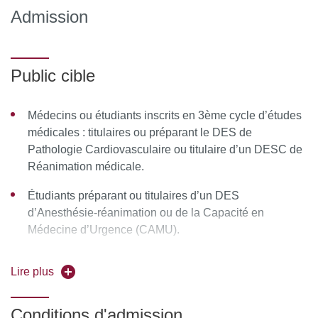
Troubles de l’oralité alimentaire et nosographie
Admission
médicales
Troubles de l’oralité alimentaire et nosographies
psychiatrique
Public cible
Troubles de l’oralité alimentaire et nutritions artificielles
(nutrition entérale et nutrition parentérale)
Médecins ou étudiants inscrits en 3ème cycle d’études
médicales : titulaires ou préparant le DES de
Semaine 2
Pathologie Cardiovasculaire ou titulaire d’un DESC de
Réanimation médicale.
Évaluation médicale des fonctions et prise en charge
Étudiants préparant ou titulaires d’un DES
Évaluation pluridisciplinaire du trouble de l’oralité
d’Anesthésie-réanimation ou de la Capacité en
Médecine d’Urgence (CAMU).
Semaine 3
Étudiants qui n’ont pas la nationalité française et sont
Prise en charge pluridisciplinaire du trouble de l’oralité
Lire plus
titulaires de titre équivalent au Doctorat d’état français
alimentaire
et des diplômes mentionnés ci-dessus.
Conditions d'admission
Présentation des mémoires