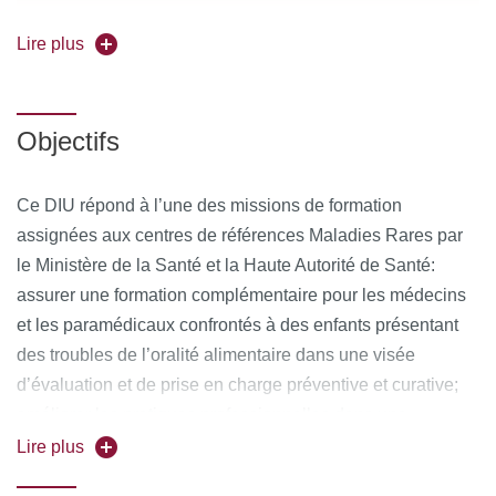
Lire plus
Référence formation (à rappeler dans toute
correspondance) : DIM491
Objectifs
Responsable pédagogique :
Pr Jérome Viala
Coordonnateur pédagogique :
Véronique Leblanc
Ce DIU répond à l’une des missions de formation
assignées aux centres de références Maladies Rares par
Candidatures
: entre
le 20/04/2026 et le 30/05/2026
le Ministère de la Santé et la Haute Autorité de Santé:
assurer une formation complémentaire pour les médecins
Forme de l'enseignement :
en présentiel à Paris (2026-
et les paramédicaux confrontés à des enfants présentant
2027) et Lille
des troubles de l’oralité alimentaire dans une visée
d’évaluation et de prise en charge préventive et curative;
améliorer les pratiques professionnelles dans une
approche transdisciplinaire de ces troubles.
Lire plus