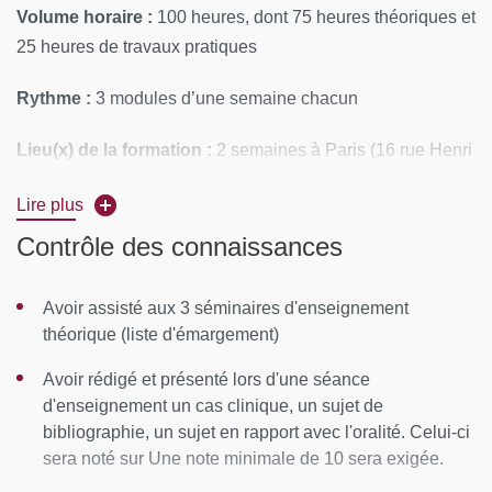
Volume horaire :
100 heures, dont 75 heures théoriques et
25 heures de travaux pratiques
Rythme :
3 modules d’une semaine chacun
Lieu(x) de la formation :
2 semaines à Paris (16 rue Henri
Huchard, 75018 Paris) et 1 semaine à Lille
Lire plus
Calendrier :
de novembre 2026 à mars 2027 (Examen
Contrôle des connaissances
écrit : juin 2027)
Avoir assisté aux 3 séminaires d'enseignement
Module 1 :
semaine du 23/11/2026 à Paris,
théorique (liste d'émargement)
Module 2 :
semaine du 25/01/2027 à Lille et
Avoir rédigé et présenté lors d'une séance
Module 3 :
semaine du 15/03/2027 à Paris.
d'enseignement un cas clinique, un sujet de
bibliographie, un sujet en rapport avec l'oralité. Celui-ci
Examen écrit le 04/06/2027.
sera noté sur Une note minimale de 10 sera exigée.