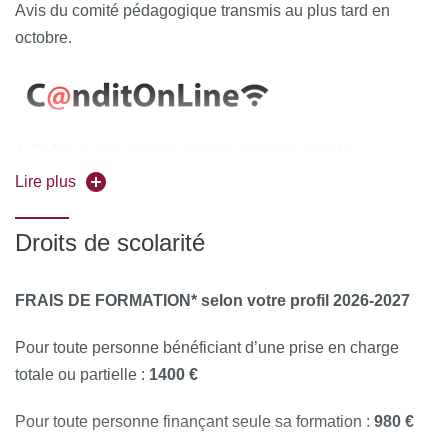
Avis du comité pédagogique transmis au plus tard en
octobre.
Créer et activer votre compte utilisateur sur la
C@nditOnLine
plateforme
(accessible grâce aux
Lire plus
navigateurs Chrome ou Mozilla)
Compléter attentivement vos informations personnelles
Droits de scolarité
et déposer obligatoirement tous les documents
justificatifs,
uniquement au format PDF
, à savoir :
FRAIS DE FORMATION
* selon votre profil 2026-2027
La copie recto-verso de votre pièce d'identité en cours de
validité (carte nationale d'identité ou passeport)
Pour toute personne bénéficiant d’une prise en charge
totale ou partielle :
1400 €
Le diplôme d'Etat justifiant le niveau d'accès à la formation
souhaitée
Pour toute personne finançant seule sa formation :
980 €