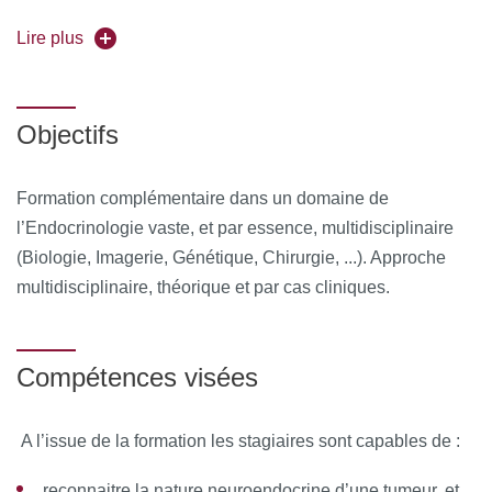
Université partenaire :
Lire plus
Paris Sud
Objectifs
Formation complémentaire dans un domaine de
l’Endocrinologie vaste, et par essence, multidisciplinaire
(Biologie, Imagerie, Génétique, Chirurgie, ...). Approche
multidisciplinaire, théorique et par cas cliniques.
Compétences visées
A l’issue de la formation les stagiaires sont capables de :
reconnaitre la nature neuroendocrine d’une tumeur, et