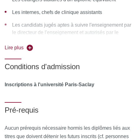
hypophysaires
Les internes, chefs de clinique assistants
Les tumeurs des surrénales
Les candidats jugés aptes à suivre l'enseignement par
Les Tumeurs NeuroEndocrines
le directeur de l'enseignement et autorisés par le
Les cancers de la thyroïde
conseil pédagogique
Lire plus
Les tumeurs des glandes parathyroïdes
MOYENS PÉDAGOGIQUES ET TECHNIQUES
Conditions d'admission
D’ENCADREMENT
Inscriptions à l'université Paris-Saclay
Équipe pédagogique
Pré-requis
Ressources matérielles
Aucun prérequis nécessaire hormis les diplômes liés aux
Afin de favoriser une démarche interactive et collaborative,
titres que doivent détenir les futurs inscrits (cf. personnes