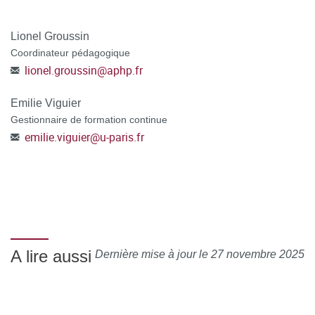
Outils de l’adulte en Formation Continue / Documents
institutionnels / CGV hors VAE
Lionel Groussin
Coordinateur pédagogique
lionel.groussin
@
aphp.fr
Emilie Viguier
Gestionnaire de formation continue
emilie.viguier
@
u-paris.fr
A lire aussi
Dernière mise à jour le 27 novembre 2025