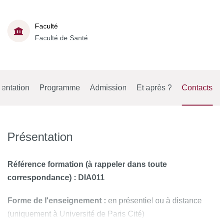
Faculté
Faculté de Santé
entation
Programme
Admission
Et après ?
Contacts
Présentation
Référence formation (à rappeler dans toute
correspondance) : DIA011
Forme de l'enseignement :
en présentiel ou à distance
(uniquement à Université de Paris Cité)