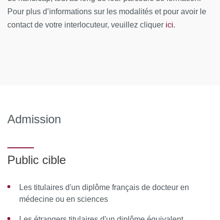
biologique
Pour plus d’informations sur les modalités et pour avoir le
ici
Acromégalie : les traitements médicamenteux
contact de votre interlocuteur, veuillez cliquer
.
Physiopathologie des adénomes hypophysaires
Acromégalie : les complications
Adénomes cliniquement non fonctionnels (adénomes
gonatropes, macroadénomes, corticotropes silencieux,
incidentalomes hypophysaires)
Admission
Adénomes à prolactine
Chirurgie des adénomes hypophysaires
Public cible
Radiothérapie des adénomes hypophysaires
Les titulaires d'un diplôme français de docteur en
Adénomes hypophysaires et grossesse
médecine ou en sciences
Séance interactive de Cas cliniques : Adénomes
Les étrangers titulaires d'un diplôme équivalent