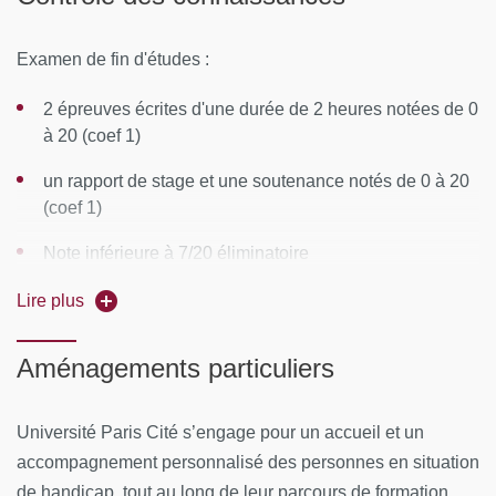
Semaine 2 : Faculté de Médecine Paris-Saclay
Examen de fin d'études :
CONTENUS PÉDAGOGIQUES
2 épreuves écrites d'une durée de 2 heures notées de 0
Tumeurs endocrines gonadiques
à 20 (coef 1)
Tumeurs endocrines de l’ovaire
un rapport de stage et une soutenance notés de 0 à 20
(coef 1)
Tumeurs endocrines testiculaires
Note inférieure à 7/20 éliminatoire
Adénomes hypophysaires agressifs
Admission du candidat si validation du stage + note au
Lire plus
Tumeurs hypophysaires (hors Cushing)
moins égale à 10/20 (redoublement autorisé une fois)
Classification histologique des adénomes
Aménagements particuliers
Une seule session en juin
hypophysaires
Université Paris Cité s’engage pour un accueil et un
Évaluation IRM des adénomes hypophysaires
accompagnement personnalisé des personnes en situation
Acromégalie : pièges et difficultés du diagnostic
de handicap, tout au long de leur parcours de formation.