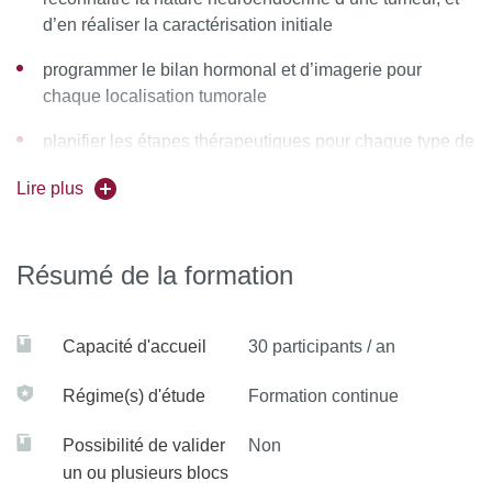
d’en réaliser la caractérisation initiale
programmer
le bilan hormonal et d’imagerie pour
chaque localisation tumorale
planifier les étapes thérapeutiques pour chaque type de
tumeur
Lire plus
évaluer
le degré d’urgence dans la prise en charge
d’un patient avec une tumeur endocrine
Résumé de la formation
prendre en charge
les patients porteurs d’une
prédisposition génétique aux tumeurs endocrines
Capacité d'accueil
30 participants / an
Régime(s) d'étude
Formation continue
Possibilité de valider
Non
un ou plusieurs blocs