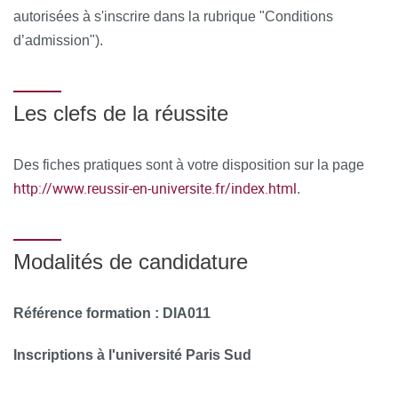
différents outils informatiques seront proposés pour
autorisées à s'inscrire dans la rubrique "Conditions
permettre :
d’admission").
d'échanger des fichiers, des données
de partager des ressources, des informations
Les clefs de la réussite
de communiquer simplement en dehors de la salle de
cours et des temps dédiés à la formation.
Des fiches pratiques sont à votre disposition sur la page
http://www.reussir-en-universite.fr/index.html
.
MOYENS PERMETTANT DE SUIVRE L’EXÉCUTION DE
LA FORMATION ET D’EN APPRÉCIER LES
RÉSULTATS
Modalités de candidature
Au cours de la formation, le stagiaire émarge une feuille de
présence par demi-journée de formation en présentiel et le
Référence formation : DIA011
Responsable de la Formation émet une attestation
Inscriptions à l'université Paris Sud
d’assiduité pour la formation en distanciel.