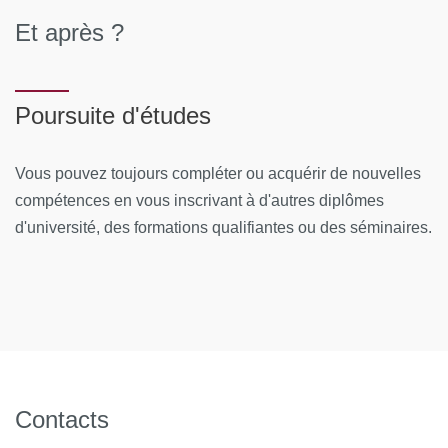
universitaire justifiant votre inscription en Formation
Et après ?
Initiale pour l’année universitaire en cours à un
Diplôme National ou un Diplôme d’État - hors DU-
DIU - à déposer dans CanditOnLine)
Poursuite d'études
+
Vous pouvez toujours compléter ou acquérir de nouvelles
FRAIS DE DOSSIER* : 300 €
(à noter : si vous êtes
compétences en vous inscrivant à d'autres diplômes
inscrit(e) en Formation Initiale à Université de Paris pour
d'université, des formations qualifiantes ou des séminaires.
l’année universitaire en cours, vous n'avez pas de frais de
dossier – certificat de scolarité à déposer dans
CanditOnLine).
*Les tarifs des frais de formation et des frais de dossier
sont sous réserve de modification par les instances de
l’Université.
Contacts
Cliquez ici pour lire les Conditions Générales de vente
/