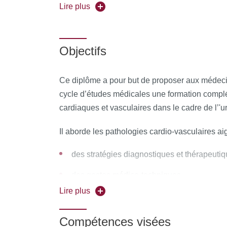
Forme de l'enseignement : hybride :
Présent
Lire plus
Universités partenaires :
Objectifs
Pour vous inscrire, déposez votre candidature
Ce diplôme a pour but de proposer aux médeci
cycle d’études médicales une formation complé
cardiaques et vasculaires dans le cadre de l’'u
Il aborde les pathologies cardio-vasculaires ai
des stratégies diagnostiques et thérapeuti
des gestes médico-techniques
Lire plus
des techniques thérapeutiques spécifiques
Le projet pédagogique est commun aux universi
Compétences visées