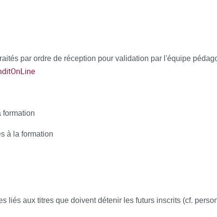
 distanciel.
un questionnaire de satisfaction en ligne, à chaud. Celui-ci est an
raités par ordre de réception pour validation par l'équipe pédago
ditOnLine
a formation
s à la formation
iés aux titres que doivent détenir les futurs inscrits (cf. perso