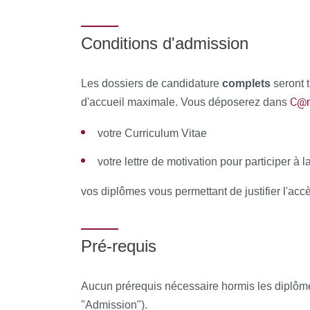
une attestation d’assiduité pour la formation en
Conditions d'admission
À l’issue de la formation, le stagiaire remplit 
pédagogique de la formation.
Les dossiers de candidature
complets
seront t
C@n
d'accueil maximale. Vous déposerez dans
votre Curriculum Vitae
votre lettre de motivation pour participer à l
vos diplômes vous permettant de justifier l'accè
Pré-requis
Aucun prérequis nécessaire hormis les diplômes l
"Admission").