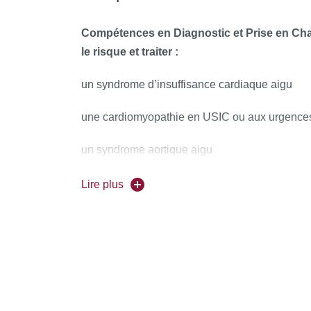
des modalités identiques concernant les condi
l'enseignement théorique, les modalités de l'e
Compétences en Diagnostic et Prise en Ch
contrôle des connaissances.
le risque et traiter :
un syndrome d’insuffisance cardiaque aigu
une cardiomyopathie en USIC ou aux urgence
un syndrome aortique aigu
une crise hypertensive aiguë et ses complicati
Lire plus
un syndrome coronarien aigu et ses principale
un arrêt cardiaque
un trouble du rythme ou de la conduction card