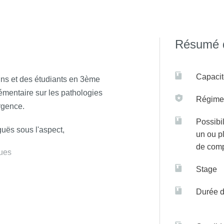
iel + distanciel synchrone
Résumé d
 sur C@nditOnLine.
Capacit
ns et des étudiants en 3ème
mentaire sur les pathologies
Régime(
rgence.
Possibil
guës sous l'aspect,
un ou p
de com
ques
Stage
Durée d
tés concernées et est régi par