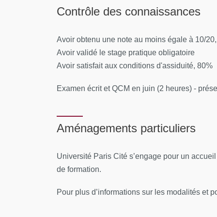
Analyser et interpréter les examens biologique
Contrôle des connaissances
CONTENUS PÉDAGOGIQUES
cardiologie
Module 1 :
Insuffisance cardiaque aigue
Interpréter des images de coronarographie
Avoir obtenu une note au moins égale à 10/20
Avoir validé le stage pratique obligatoire
Module 2 :
Insuffisance cardiaque aigue (2
Interpréter un compte rendu d’imagerie cardi
Avoir satisfait aux conditions d'assiduité, 80%
Module 3 :
Syndromes aortiques aigues et m
Poser une voie veineuse centrale fémorale
Examen écrit et QCM en juin (2 heures) - prés
Module 4 :
Rythmologie aigue, MTEV
Poser un cathéter artériel fémoral
Module 5 :
Cardiomyopathie et péricarde: 
Aménagements particuliers
Mettre en place et optimiser une ventilation in
Module 6 :
Valvulopathies, Endocardites i
Réaliser une intubation orotrachéale en urgen
Module 7 :
Syndromes coronariens aigus S
Université Paris Cité s’engage pour un accuei
de formation.
Réaliser un massage cardiaque en cas d’arrêt
Module 8 :
Syndromes coronariens aigus SC
Pour plus d’informations sur les modalités et pou
Module 9 :
Thrombose et complications hé
Diriger une réanimation cardiopulmonaire selon
Module 10 :
Prise en charge spécifique en