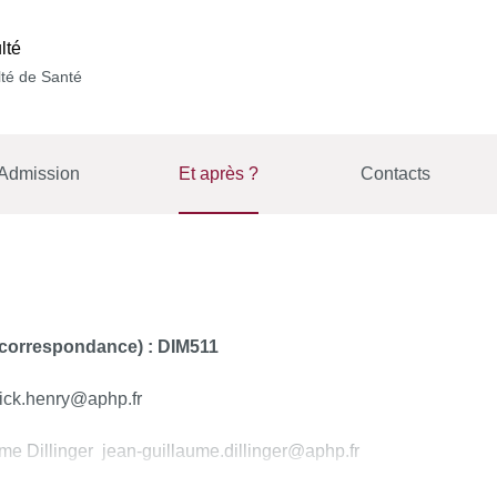
lté
té de Santé
Admission
Et après ?
Contacts
 correspondance) : DIM511
ick.henry@aphp.fr
me Dillinger jean-guillaume.dillinger@aphp.fr