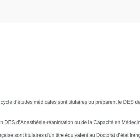
ES D’ENCADREMENT
nce
s : voir le programme joint
llaborative, différents outils informatiques seront proposés pour
ns
cycle d’études médicales sont titulaires ou préparent le DES de
salle de cours et des temps dédiés à la formation.
UTION DE LA FORMATION ET D’EN APPRÉCIER LES RÉ
s d’un DES d’Anesthésie-réanimation ou de la Capacité en Méde
ançaise sont titulaires d'un titre équivalent au Doctorat d’état f
une feuille de présence par demi-journée de formation en présen