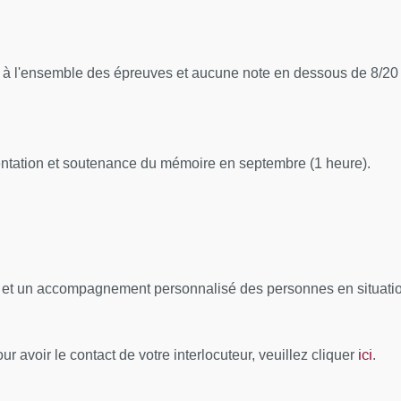
s en soins intensifs de
, à l'ensemble des épreuves et aucune note en dessous de 8/20
e partie)
aque (IRM ou TDM)
aladie artérielle
entation et soutenance du mémoire en septembre (1 heure).
Coeur droit/HTAP/Congénitales
vasive
nfectieuses
ce
CA 1e partie
l et un accompagnement personnalisé des personnes en situation
 cardiaque
A 2e partie, Arrêt cardiaque
ici
r avoir le contact de votre interlocuteur, veuillez cliquer
.
morragiques, sujet âgé
 le type d’arrêt cardiaque
 USIC, Coeur et endocrinopathies