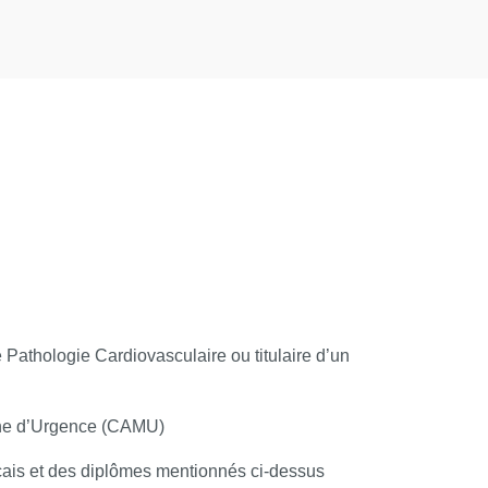
 permettre :
 Pathologie Cardiovasculaire ou titulaire d’un
SULTATS
cine d’Urgence (CAMU)
rançais et des diplômes mentionnés ci-dessus
tiel et le Responsable de la Formation émet