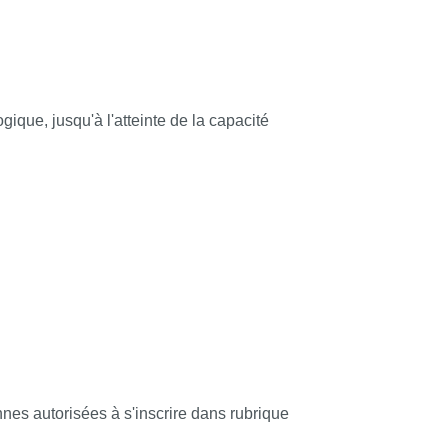
alysé et le bilan est remonté au conseil
gique, jusqu'à l'atteinte de la capacité
nnes autorisées à s'inscrire dans rubrique