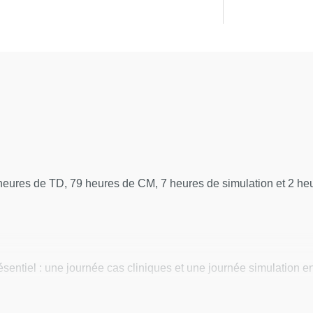
ne embolie pulmonaire aiguë
athie aiguë
a grossesse
eures de TD, 79 heures de CM, 7 heures de simulation et 2 heu
chniques :
ctions systoliques et
ésentiel : une journée cas cliniques et une journée simulation e
entiel