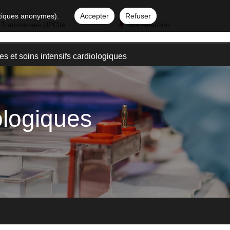
istiques anonymes).
Accepter
Refuser
 Transverses UPCité
Ma sélection
s et soins intensifs cardiologiques
ologiques