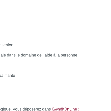
nsertion
i Beya / Francis Carrier / Margaux Dufau / Isabelle El Khiary 
iale dans le domaine de l’aide à la personne
éry / Dorothée Malet / Christine Mulard / Virginie Pelletier / A
ouvay / Francoise Vecchierini
e
alifiante
e démarche interactive et collaborative, différents outils inform
urces, de communiquer simplement en dehors de la salle de cou
C@nditOnLine :
gogique. Vous déposerez dans