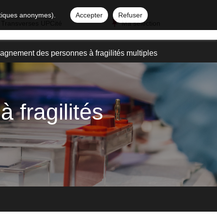
istiques anonymes).
Accepter
Refuser
 Transverses UPCité
Ma sélection
nement des personnes à fragilités multiples
fragilités