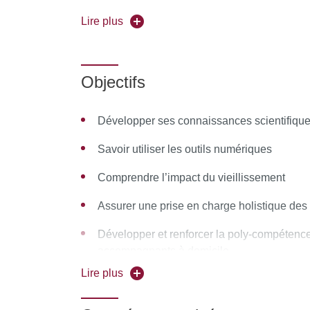
Association partenaire
: Les transmetteurs
Lire plus
Pour vous inscrire, déposez votre candidature
Objectifs
Développer ses connaissances scientifique
Savoir utiliser les outils numériques
Comprendre l’impact du vieillissement
Assurer une prise en charge holistique des
Développer et renforcer la poly-compétenc
accompagnants à domicile
Lire plus
Faire de l’accompagnant au domicile un réfé
Développer l’enseignement des gestes tec