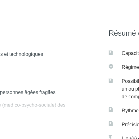
 sur C@nditOnLine
Résumé d
Capacit
s et technologiques
Régime(
Possibil
un ou p
 personnes âgées fragiles
de com
e (médico-psycho-sociale) des
Rythme 
Précisi
rent de projet de soins et de vie
hniques.
Lieu(x)