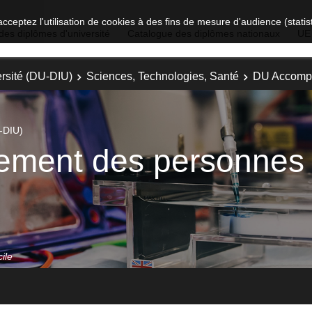
acceptez l'utilisation de cookies à des fins de mesure d'audience (stat
des diplômes d'université
Catalogue des diplômes nationaux
UE
rsité (DU-DIU)
Sciences, Technologies, Santé
DU Accompag
-DIU)
ent des personnes à 
ile