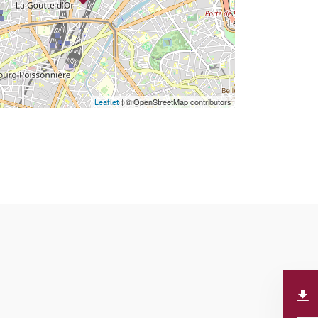
| © OpenStreetMap contributors
Leaflet