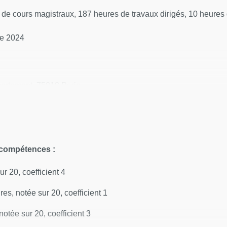
de cours magistraux, 187 heures de travaux dirigés, 10 heures
re 2024
partement, 75018 Paris
cientifiques et technologiques
 compétences :
lités d'accompagnement selon les besoins de la personnes âgé
ur 20, coefficient 4
 de qualité avec la personne âgée et/ou handicapée
res, notée sur 20, coefficient 1
t les autres intervenants
notée sur 20, coefficient 3
 professionnelle