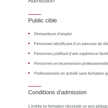
Admission
Pr Steeve Reisberg, PU UPCité
Dr Martine Soudani, Gériatre
Public cible
Dr Suzanne Tartière, Médecin urgentiste
Demandeurs d’emploi
Autres membres de l’équipe pédagogique
:
Personnes bénéficiant d’un parcours de réi
Association Valentin Haüy / M.C Alpande / Ouad
Personnes justifiant d’une expérience famil
Giordanella / Arnaud Grados / Martine Lejeau-P
/ Bachir Ternane / Stéphane Tessier / Elodie S
Personnes en reconversion professionnell
Professionnels en activité sans formation qu
Ressources matérielles :
Afin de favoriser un
d'échanger des données, de partager des resso
Conditions d'admission
Appartement pédagogique
Capsules Vidéo Kariateam
L'entrée en formation nécessite un avis péda