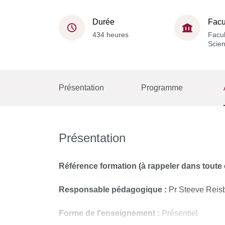
Durée
Facu
434 heures
Facul
Scie
Présentation
Programme
Présentation
Référence formation (à rappeler dans tout
Responsable pédagogique :
Pr Steeve Reis
Forme de l'enseignement :
Présentiel