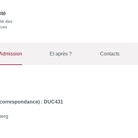
lté
té des
nces
Admission
Et après ?
Contacts
e correspondance)
: DUC431
berg