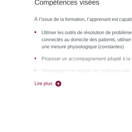
Compétences visées
Être capable de communiquer des informati
professionnels de santé et la famille
À l’issue de la formation, l’apprenant est capab
Être capable de transmettre à un futur profe
Utiliser les outils de résolution de problème
faire.
connectés au domicile des patients, utiliser
une mesure physiologique (constantes)
Valoriser le métier d’accompagnant au domic
une possibilité d’évolution de carrière.
Proposer un accompagnement adapté à la v
Développer une relation de confiance ave
Alerter et transmettre via les outils numériq
Lire plus
Remettre en question sa posture profession