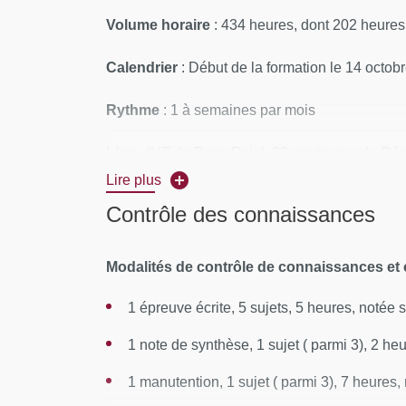
Volume horaire
:
434 heures, dont 202 heures 
Calendrier
: Début de la formation le 14 octob
Rythme
: 1 à semaines par mois
Lieu
: IUT de Paris Pajol, 20 quater rue du Dé
Lire plus
CONTENUS PÉDAGOGIQUES
Contrôle des connaissances
Module 1 - Développer ses connaissances s
Modalités de contrôle de connaissances et
Module 2 - Adapter le contenu et les moda
1 épreuve écrite, 5 sujets, 5 heures, notée s
Module 3 - Créer et maintenir une relation
1 note de synthèse, 1 sujet ( parmi 3), 2 heu
Module 4 - Informer et alerter l'entourage e
1 manutention, 1 sujet ( parmi 3), 7 heures, 
Module 5 - Remettre en question sa posture