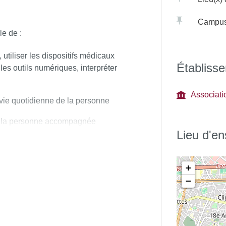
ons importantes avec les autres
Campu
le de :
ssionnel son savoir et son savoir-
, utiliser les dispositifs médicaux
Établisse
 les outils numériques, interpréter
ile et offrir aux professionnels
Associati
ie quotidienne de la personne
c la personne accompagnée
Lieu d'e
ues
nelle
+
−