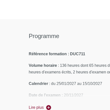
Programme
Référence formation : DUC711
Volume horaire
: 136 heures dont 65 heures de
heures d'examens écrits, 2 heures d'examen or
Calendrier
: du 25/01/2027 au 15/10/2027
Date de l'examen :
20/11/2027
Rythme
: 3 regroupement de 5 jours par an (7 
Lire plus