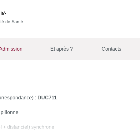
lté
té de Santé
Admission
Et après ?
Contacts
correspondance)
: DUC711
pillonne
l + distanciel) synchrone