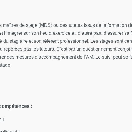
iel et à distance) du lundi au mercredi, puis exclusivement en pr
 maîtres de stage (MDS) ou des tuteurs issus de la formation de
 et l’intégrer sur son lieu d’exercice et, d’autre part, d’assurer 
gié du stagiaire et son référent professionnel. Les stages sont ce
 ou repérées pas les tuteurs. C’est par un questionnement conjoint
rer des mesures d’accompagnement de l’AM. Le suivi peut se fair
stage.
 -15 Rue de l'École de Médecine - Pavillon 1 RDC
 compétences :
ernel
ternel : prévention, diagnostic et prise en charge des problèmes
t 1
rnel jusqu'au sevrage
efficient 1