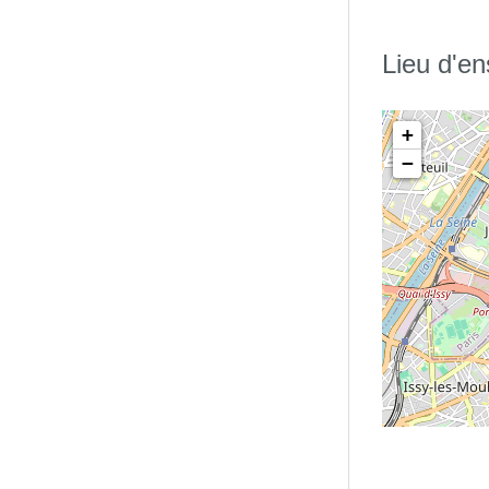
mère et son enfant, et plus
Lieu d'e
 d’un minimum de 20h de formation
rincipales d’arrêt prématuré de
+
ons, faible prise de poids du
−
e. Actuellement,
ter (70 %) n’est pas de qualité,
tence de la part de la majorité
e
U est la 5
cible mondiale de
aux d’AM exclusif au sein au cours
onséquence pour objet d’attirer
politiques rentables pouvant aider
ux d’allaitement exclusif chez le