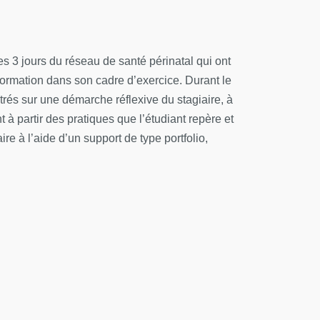
ésentiel le jeudi et le vendredi.
s 3 jours du réseau de santé périnatal qui ont
sa formation dans son cadre d’exercice. Durant le
ntrés sur une démarche réflexive du stagiaire, à
 à partir des pratiques que l’étudiant repère et
e à l’aide d’un support de type portfolio,
 d'allaitement maternel