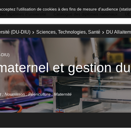
acceptez l'utilisation de cookies à des fins de mesure d'audience (stat
des diplômes d'université
Catalogue des diplômes nationaux
UE
rsité (DU-DIU)
Sciences, Technologies, Santé
DU Allaitem
-DIU)
maternel et gestion du
 ; Nourrisson ; Puériculture ; Maternité