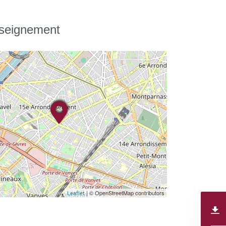
nseignement
| © OpenStreetMap contributors
Leaflet