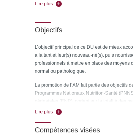
La formation se déroule en format mixte (présent
Lire plus
Pour vous inscrire, déposez votre candidature
Objectifs
L’objectif principal de ce DU est de mieux ac
allaitant et leur(s) nouveau-né(s), puis nourrisso
professionnels à mettre en place des moyens d
normal ou pathologique.
La promotion de l’AM fait partie des objectifs d
Programmes Nationaux Nutrition-Santé (PNNS)
périnatales (ENP), portant sur la totalité des
semaine donnée, ont montré que la proportion d
Lire plus
maternité était passée de 36% en 1972 à 67% 
augmentation, les taux d’AM en France continuen
Compétences visées