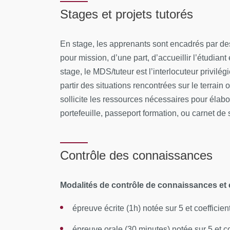
Stages et projets tutorés
La formation se déroule en format mixte (présent
Module 1 : 25 au 29 janvier 2027
En stage, les apprenants sont encadrés par des
pour mission, d’une part, d’accueillir l’étudiant
Module 2 : 12 au 16 avril 2027
stage, le MDS/tuteur est l’interlocuteur privilé
partir des situations rencontrées sur le terrain
Modules 3 : 11 au 15 octobre 2026
sollicite les ressources nécessaires pour élabo
portefeuille, passeport formation, ou carnet de 
Examen : 19/11/2027
Lieu
: Université Paris Cité - Site Cordeliers
Contrôle des connaissances
CONTENUS PÉDAGOGIQUES
Modalités de contrôle de connaissances et
Module 1 :
Bien débuter un allaitement mat
Module 2 :
La poursuite de l'allaitement ma
épreuve écrite (1h) notée sur 5 et coefficien
Module 3 :
Accompagner l'allaitement mate
épreuve orale (30 minutes) notée sur 5 et co