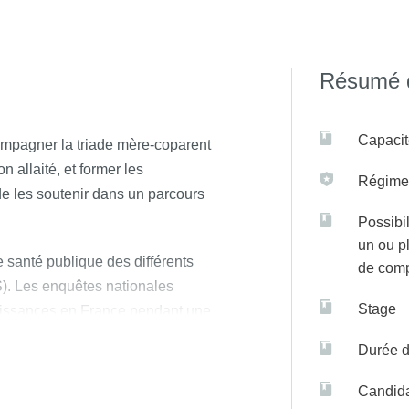
iel et à distance) du lundi au mercredi, puis exclusivement en pr
 sur C@nditOnLine
Résumé d
Capacit
compagner la triade mère-coparent
n allaité, et former les
Régime(
e les soutenir dans un parcours
Possibil
un ou p
e santé publique des différents
de com
. Les enquêtes nationales
Stage
 naissances en France pendant une
’enfants allaités au sein en
Durée d
en 2016. Malgré cette
t à être loin derrière les autres
Candida