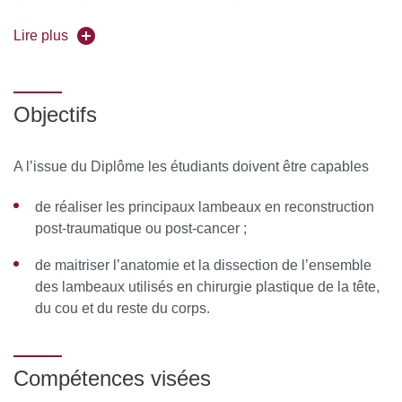
Forme de l'enseignement
: en présentiel (théorie et
pratique)
Lire plus
Pour vous inscrire, déposez votre candidature sur
C@anditOnLine
Objectifs
A l’issue du Diplôme les étudiants doivent être capables
de réaliser les principaux lambeaux en reconstruction
post-traumatique ou post-cancer ;
de maitriser l’anatomie et la dissection de l’ensemble
des lambeaux utilisés en chirurgie plastique de la tête,
du cou et du reste du corps.
Compétences visées