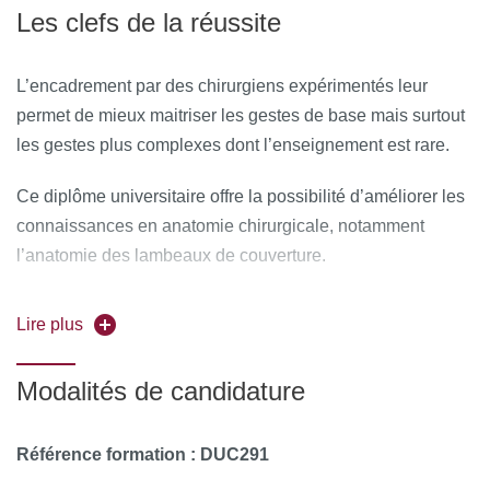
Les clefs de la réussite
permettre :
d'échanger des fichiers, des données
L’encadrement par des chirurgiens expérimentés leur
permet de mieux maitriser les gestes de base mais surtout
de partager des ressources, des informations
les gestes plus complexes dont l’enseignement est rare.
de communiquer simplement en dehors de la salle de
cours et des temps dédiés à la formation.
Ce diplôme universitaire offre la possibilité d’améliorer les
connaissances en anatomie chirurgicale, notamment
MOYENS PERMETTANT DE SUIVRE L’EXÉCUTION DE
l’anatomie des lambeaux de couverture.
LA FORMATION ET D’EN APPRÉCIER LES
RÉSULTATS
Des fiches pratiques sont à votre disposition sur la page
Lire plus
http://www.reussir-en-universite.fr/index.html
.
Au cours de la formation, le stagiaire émarge une feuille de
présence par demi-journée de formation en présentiel et le
Modalités de candidature
Responsable de la Formation émet une attestation
d’assiduité pour la formation en distanciel.
Référence formation : DUC291