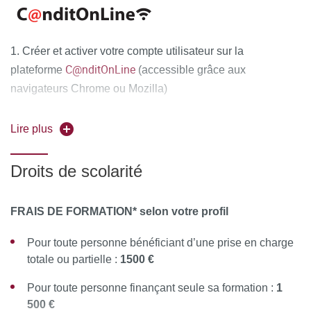
À l’issue de la formation, le stagiaire remplit un
questionnaire de satisfaction en ligne, à chaud. Celui-ci est
analysé et le bilan est remonté au conseil pédagogique de
1. Créer et activer votre compte utilisateur sur la
la formation.
C@nditOnLine
plateforme
(accessible grâce aux
navigateurs Chrome ou Mozilla)
2. Compléter attentivement vos informations personnelles
Lire plus
et déposer obligatoirement tous les documents
justificatifs,
uniquement au format PDF
, à savoir :
Droits de scolarité
La copie recto-verso de votre pièce d'identité en cours
de validité (carte nationale d'identité ou passeport)
FRAIS DE FORMATION* selon votre profil
Le diplôme d'Etat justifiant le niveau d'accès à la
Pour toute personne bénéficiant d’une prise en charge
formation souhaitée
totale ou partielle :
1500 €
Pour les étrangers hors Union Européenne : joindre en
Pour toute personne finançant seule sa formation :
1
complément la copie recto-verso du titre de séjour ou
500 €