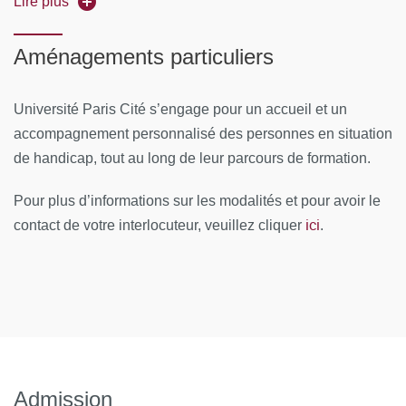
Lire plus
du cou (14 heures)
enseignements (théoriques et pratiques)
Aménagements particuliers
Télécharger le fichier «Planning_DUC291_2024-
2025.pdf» (77.9 Ko)
Université Paris Cité s’engage pour un accueil et un
MOYENS PÉDAGOGIQUES ET TECHNIQUES
accompagnement personnalisé des personnes en situation
D'ENCADREMENT
de handicap, tout au long de leur parcours de formation.
Équipe pédagogique
Pour plus d’informations sur les modalités et pour avoir le
ici
contact de votre interlocuteur, veuillez cliquer
.
Responsable pédagogique
: David Boccara est
Professeur à Université de Paris en Chirurgie Plastique
Reconstructrice et Esthétique et traitement des Brûlés
Coordinateur pédagogique
: Kevin Serror est Chef de
Clinique Assistant des hôpitaux en Chirurgie Plastique
Reconstructrice et Esthétique et traitement des Brûlés
Admission