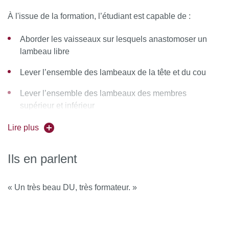
À l'issue de la formation, l’étudiant est capable de :
Aborder les vaisseaux sur lesquels anastomoser un
lambeau libre
Lever l’ensemble des lambeaux de la tête et du cou
Lever l’ensemble des lambeaux des membres
supérieur et inférieur
Lever l’ensemble des lambeaux du tronc
Lire plus
Poser les différentes indications de reconstruction des
Ils en parlent
pertes de substance
Ce DU est conçu pour développer et renforcer les
« Un très beau DU, très formateur. »
compétences chirurgicales des internes, chefs de clinique
et assistants en chirurgie plastique reconstructrice et
esthétique, ORL, et chirurgie maxillo-faciale.