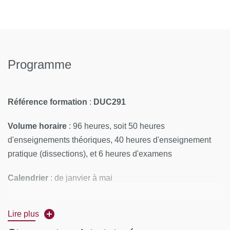
Programme
Référence formation
:
DUC291
Volume horaire
: 96 heures, soit 50 heures
d'enseignements théoriques, 40 heures d'enseignement
pratique (dissections), et 6 heures d'examens
Calendrier
: de janvier à mai
Lieu de la formation
: École de Chirurgie de l’APHP rue
Lire plus
du Fer à Moulin