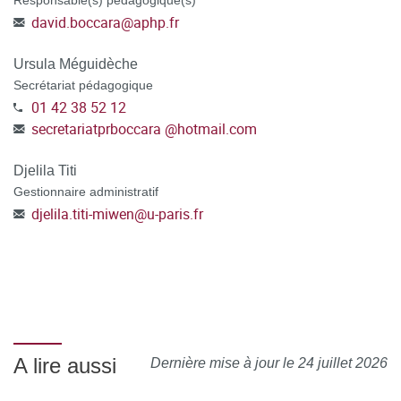
Responsable(s) pédagogique(s)
david.boccara
@
aphp.fr
Ursula Méguidèche
Secrétariat pédagogique
01 42 38 52 12
secretariatprboccara
@
hotmail.com
Djelila Titi
Gestionnaire administratif
djelila.titi-miwen
@
u-paris.fr
A lire aussi
Dernière mise à jour le 24 juillet 2026