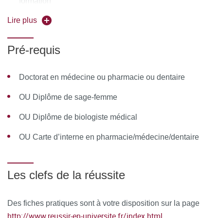
formation
questionnaire de satisfaction en ligne, à chaud. Celui-ci est
Lire plus
analysé et le bilan est remonté au conseil pédagogique de
la formation.
Pré-requis
Doctorat en médecine ou pharmacie ou dentaire
OU Diplôme de sage-femme
OU Diplôme de biologiste médical
OU Carte d’interne en pharmacie/médecine/dentaire
Les clefs de la réussite
Des fiches pratiques sont à votre disposition sur la page
http://www.reussir-en-universite.fr/index.html
.