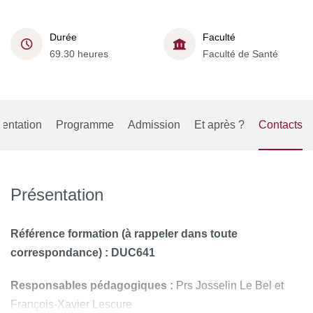
Durée
Faculté
69.30 heures
Faculté de Santé
entation
Programme
Admission
Et après ?
Contacts
Présentation
Référence formation
(à rappeler dans toute
correspondance) : DUC641
Responsables pédagogiques :
Prs Josselin Le Bel et
François-Xavier Lescure