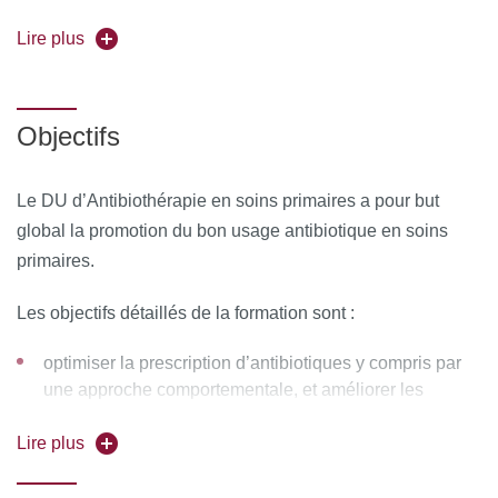
Coordinateurs pédagogiques :
Lire plus
Drs Nathan Peiffer-
Smadja et Claire Hobson
Forme de l'enseignement :
Présentiel + distanciel
Objectifs
synchrone
Pour vous inscrire, déposez votre candidature sur
Le DU d’Antibiothérapie en soins primaires a pour but
C@nditOnLine
global la promotion du bon usage antibiotique en soins
primaires.
Les objectifs détaillés de la formation sont :
optimiser la prescription d’antibiotiques y compris par
une approche comportementale, et améliorer les
connaissances en microbiologie pour mieux aborder
Lire plus
une situation de résistance aux antibiotiques.
améliorer les connaissances diagnostiques et