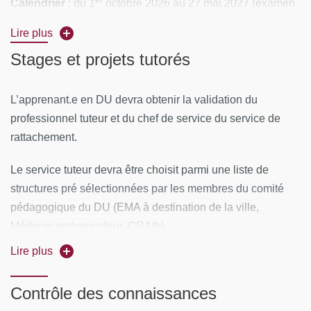
er
Calendrier
: du 1
octobre 2026 au 27 mai 2027 (examen
14 juin 14h00-16h00)
Lire plus
Rythme
: 9 sessions de un à deux jours de 7 ou 8 heures
Stages et projets tutorés
Lieu
: UFR de médecine, site Bichat-Villemin, 16 rue
L’apprenant.e en DU devra obtenir la validation du
Huchard, 75018 Paris
professionnel tuteur et du chef de service du service de
rattachement.
CONTENUS PÉDAGOGIQUES
Le service tuteur devra être choisit parmi une liste de
Généralités
structures pré sélectionnées par les membres du comité
Antibiothérapie et Microbiologie
pédagogique du DU (EMA à destination de la ville,
Médecin ambassadeur, CRAtb).
Prescription antibiotique et comportement
Lire plus
Infection selon le site
La mission sera validée par le.a tuteur.e de l’apprenant.e,
du chef de service du service de rattachement et co validé
Infection selon le terrain
Contrôle des connaissances
par les membres du comité pédagogique du DU.