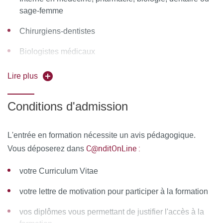
seront proposés pour permettre :
sage-femme
d'échanger des fichiers, des données
Chirurgiens-dentistes
de partager des ressources, des informations
Biologistes médicaux
de communiquer simplement en dehors de la salle de
Pharmaciens
Lire plus
cours et des temps dédiés à la formation.
Sage-femme
Conditions d'admission
MOYENS PERMETTANT DE SUIVRE L’EXÉCUTION DE
LA FORMATION ET D’EN APPRÉCIER LES
RÉSULTATS
L'entrée en formation nécessite un avis pédagogique.
C@nditOnLine :
Vous déposerez dans
Au cours de la formation, le stagiaire émarge une feuille de
présence par demi-journée de formation en présentiel et le
votre Curriculum Vitae
Responsable de la Formation émet une attestation
votre lettre de motivation pour participer à la formation
d’assiduité pour la formation en distanciel.
vos diplômes vous permettant de justifier l'accès à la
À l’issue de la formation, le stagiaire remplit un