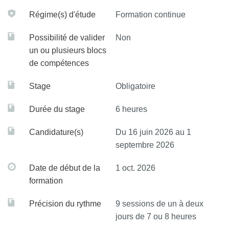
Des enseignements généraux seront proposés sur
Régime(s) d'étude
Formation continue
Prendre en charge un patient présentant une
l’antibiothérapie (molécules, mécanismes d’action,
infection/colonisation avec un germe multirésistant
Possibilité de valider
Non
rationnel de la prescription), et les outils diagnostiques.
un ou plusieurs blocs
Maitriser la dimension comportementale de la
de compétences
Des enseignements plus spécifiques permettront d’aborder
prescription antibiotique
les infections par site, selon le terrain, et selon le contexte
Stage
Obligatoire
Communiquer aux patients dans le domaine de
l’antibiothérapie
Durée du stage
6 heures
S’appuyer sur les acteurs régionaux du bon usage et
leur organisation
Candidature(s)
Du 16 juin 2026 au 1
septembre 2026
Date de début de la
1 oct. 2026
formation
Précision du rythme
9 sessions de un à deux
jours de 7 ou 8 heures