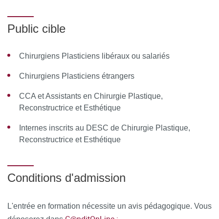
Cruroplasties
Public cible
Bodylift vertical latéral
PRATIQUE: dessin pré-opératoires et live surgery
Chirurgiens Plasticiens libéraux ou salariés
Module 4 : Thorax
Chirurgiens Plasticiens étrangers
CCA et Assistants en Chirurgie Plastique,
Gynécomastie post amaigrissement massif
Reconstructrice et Esthétique
Reconstruction mammaire post amaigrissement massif
Internes inscrits au DESC de Chirurgie Plastique,
Bodylift supérieur (bra line backlift)
Reconstructrice et Esthétique
PRATIQUE: dessin pré-opératoires et live surgery
Conditions d'admission
Module 5 : Visage et Cou
Prise en charge esthétique du visage post
L'entrée en formation nécessite un avis pédagogique. Vous
amaigrissement massif (Lifting medio-facial / Lifting