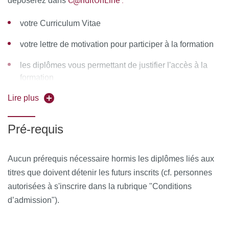
C@nditOnLine :
déposerez dans
cervico-facial / Lipofilling / Médecine Esthétique)
votre Curriculum Vitae
Prise en charge esthétique du cou post amaigrissement
massif
votre lettre de motivation pour participer à la formation
Pratique : dessin pré-opératoires et live surgery
les diplômes vous permettant de justifier l'accès à la
formation
MOYENS PÉDAGOGIQUES ET TECHNIQUES
D'ENCADREMENT
Lire plus
Équipe pédagogique
Pré-requis
Responsable pédagogique :Pr Jean-Marc Chevallier
Aucun prérequis nécessaire hormis les diplômes liés aux
Coordinateurs pédagogiques : Drs Philippe Levan et
titres que doivent détenir les futurs inscrits (cf. personnes
Anne-Sophie Reguesse
autorisées à s'inscrire dans la rubrique "Conditions
d’admission").
Ressources matérielles