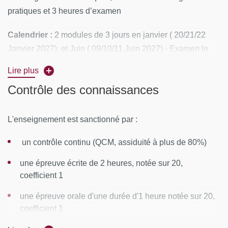
pratiques et 3 heures d’examen
Calendrier :
2 modules de 3 jours en janvier ( 20/21/22
Janvier 2027) et Juin ( 09/10/11 Juin 2027) - Examen le
011 Juin 2027 (après-midi).
Lire plus
Lieu :
Paris
Contrôle des connaissances
CONTENUS PÉDAGOGIQUES
L'enseignement est sanctionné par :
Module 1 : Introduction
un contrôle continu (QCM, assiduité à plus de 80%)
Introduction à la Chirurgie Bariatrique - Parcours avant
une épreuve écrite de 2 heures, notée sur 20,
la Chirurgie Bariplastique
coefficient 1
Aspects psychologiques après amaigrissement massif
une épreuve orale d'une durée d'1 heure notée sur 20,
coefficient 1
Suivi nutritionnel après une Chirurgie Bariatrique