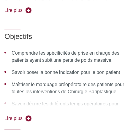
Coordinateur(s) Pédagogique(s) :
Dr Philippe Levan et
Dr Anne Sophie Reguesse
Lire plus
Forme de l’enseignement
: en présentiel
Objectifs
Pour vous inscrire, déposez votre candidature sur
C@nditOnLine
Comprendre les spécificités de prise en charge des
patients ayant subit une perte de poids massive.
Savoir poser la bonne indication pour le bon patient
Maîtriser le marquage préopératoire des patients pour
toutes les interventions de Chirurgie Bariplastique
Savoir décrire les différents temps opératoires pour
toutes les interventions de Chirurgie Bariplastique
Lire plus
Connaitre et savoir gérer les suites simples et les
complications éventuelles de chaque intervention