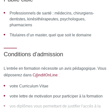
D’ENCADREMENT
Professionnels de santé : médecins, chirurgiens-
Équipe pédagogique
dentistes, kinésithérapeutes, psychologues,
pharmaciens
Responsable pédagogique
: Pr Charbel Massaad,
Directeur de l’UFR de Sciences fondamentales et
Titulaires d’un master, quel que soit le domaine
biomédicales
Coordinateur pédagogique
: Me Thomas Carbonnier ,
Conditions d'admission
Avocat
L'entrée en formation nécessite un avis pédagogique. Vous
Membres de la commission pédagogique
:
C@nditOnLine :
déposerez dans
Pr Charbel Massaad
votre Curriculum Vitae
Me Thomas Carbonnier
votre lettre de motivation pour participer à la formation
Autres membres de l’équipe pédagogique
: Wissam
vos diplômes vous permettant de justifier l'accès à la
Achkar / Alexia André / Gérard Auffray / Ralph Badaoui /