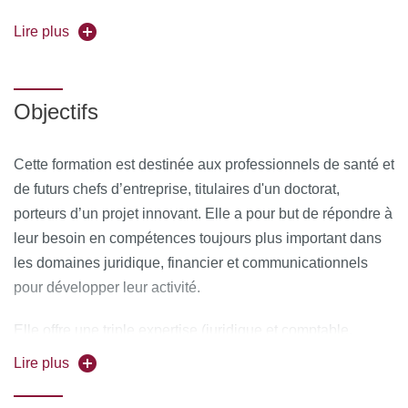
Responsable pédagogique :
Lire plus
Pr Charbel Massaad
Forme de l'enseignement :
en présentiel et en distanciel
simultané
Objectifs
Pour vous inscrire, déposez votre candidature sur
C@nditOnLine
Cette formation est destinée aux professionnels de santé et
de futurs chefs d’entreprise, titulaires d'un doctorat,
porteurs d’un projet innovant. Elle a pour but de répondre à
leur besoin en compétences toujours plus important dans
les domaines juridique, financier et communicationnels
pour développer leur activité.
Elle offre une triple expertise (juridique et comptable,
communication, encadrement) et une analyse des
Lire plus
conséquences croisées des impacts juridiques (fiscal,
bancaire et financier) dans les opérations d’affaires.