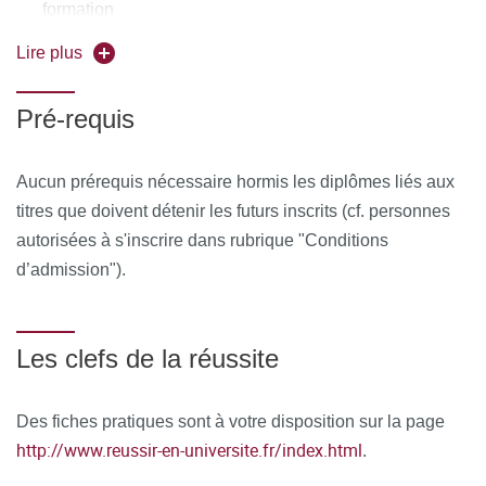
formation
Daniel Bokobza/ Thierry Chambon / Stanislas de
Montlebert / Lionel del Aguila / Robert Deville / Joëlle
Lire plus
Durieux / Alain Forgeot / Lydia Houri / Abel Nallet / Jean-
Marie Souclier
Pré-requis
Ressources matérielles :
Afin de favoriser une démarche
Aucun prérequis nécessaire hormis les diplômes liés aux
interactive et collaborative, différents outils informatiques
titres que doivent détenir les futurs inscrits (cf. personnes
seront proposés pour permettre :
autorisées à s'inscrire dans rubrique "Conditions
d'échanger des fichiers, des données
d’admission").
de partager des ressources, des informations
Les clefs de la réussite
de communiquer simplement en dehors de la salle de
cours et des temps dédiés à la formation.
Des fiches pratiques sont à votre disposition sur la page
MOYENS PERMETTANT DE SUIVRE L’EXÉCUTION DE
http://www.reussir-en-universite.fr/index.html
.
LA FORMATION ET D’EN APPRÉCIER LES
RÉSULTATS