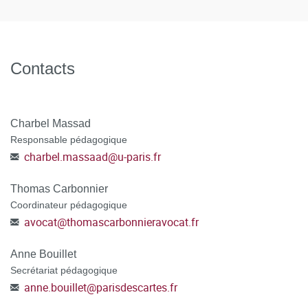
POSTULER A LA FORMATION en vous connectant à la
plateforme C@nditOnLine
(lien cliquable)
Contacts
Charbel Massad
Responsable pédagogique
charbel.massaad
@
u-paris.fr
Thomas Carbonnier
Coordinateur pédagogique
avocat
@
thomascarbonnieravocat.fr
Anne Bouillet
Secrétariat pédagogique
anne.bouillet
@
parisdescartes.fr