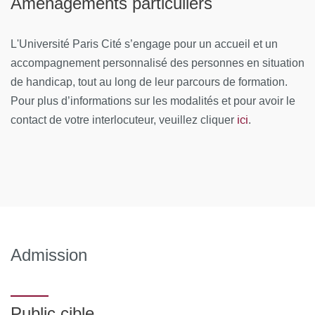
Aménagements particuliers
Module 2 : Communication, management, réseaux
L'Université Paris Cité s’engage pour un accueil et un
Cybersécurité des dispositifs médicaux ; Machine learning
accompagnement personnalisé des personnes en situation
et data mining au service de la santé ; Créer et développer
de handicap, tout au long de leur parcours de formation.
un réseau professionnel de haut niveau ; Optimiser la
Pour plus d’informations sur les modalités et pour avoir le
gestion de son activité professionnelle ; Communication
ici
contact de votre interlocuteur, veuillez cliquer
.
numérique et outils de développement ; Savoir manager ;
Relations entre industries de la santé et le parlement ;
Résoudre par la médiation les conflits commerciaux
Module 3 - Start-up en technologie innovante
Création de sa start-up ; Optimisation du résultat fiscal de
Admission
sa start-up ; Développer son activité via les marchés
financiers ; Analyser la santé financière d’une entreprise
MOYENS PÉDAGOGIQUES ET TECHNIQUES
Public cible