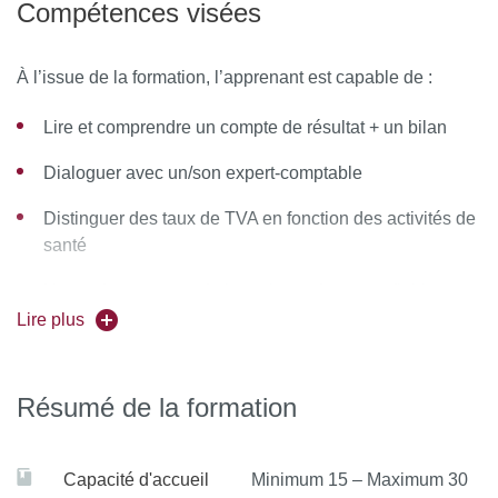
Compétences visées
Le programme est axé sur les aspects techniques et
pratiques indispensables à la réussite professionnelle des
À l’issue de la formation, l’apprenant est capable de :
participants.
Lire et comprendre un compte de résultat + un bilan
Dialoguer avec un/son expert-comptable
Distinguer des taux de TVA en fonction des activités de
santé
Nouer des contacts de bon niveau (contacts fiables et
durables), définir un réseau exploitable et durable
Lire plus
Se positionner déontologiquement par rapport aux
médias et identifier les usages de la parole publique,
Résumé de la formation
positionner son langage en fonction de sa cible, définir
sa cible, identifier leviers de lobbying par activité
Capacité d'accueil
Minimum 15 – Maximum 30
Définir le contexte conflictuel de l’encadrement.