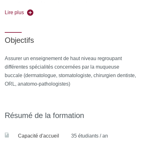
coordination pédagogique :
Mme Camille Isnard
Lire plus
Forme de l'enseignement :
en présentiel
Pour vous inscrire, déposez votre candidature sur
Objectifs
C@nditOnLine
Assurer un enseignement de haut niveau regroupant
différentes spécialités concernées par la muqueuse
buccale (dermatologue, stomatologiste, chirurgien dentiste,
ORL, anatomo-pathologistes)
Résumé de la formation
Capacité d'accueil
35 étudiants / an