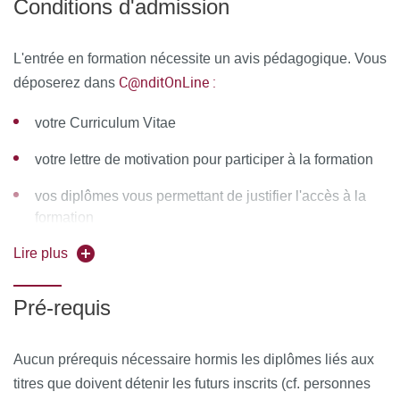
Conditions d'admission
Carcinomes épidermoïdes, Tumeurs invasives (2)
L'entrée en formation nécessite un avis pédagogique. Vous
Mycoses
C@nditOnLine :
déposerez dans
Traitement des mycoses orales
votre Curriculum Vitae
Lichen Plan Oral (LPO)
votre lettre de motivation pour participer à la formation
Lésions Lichénoïdes Orales ; Lésions Orales
Pigmentées
vos diplômes vous permettant de justifier l'accès à la
formation
Syndrome de Gougerot-Sjögren
Lire plus
Chirurgie de la muqueuse orale et démonstration de
produits de comblements
Pré-requis
Biopsie des glandes salivaires accessoires
Aucun prérequis nécessaire hormis les diplômes liés aux
Lithiase salivaire et Lésions Initiales et Précurseurs des
titres que doivent détenir les futurs inscrits (cf. personnes
Carcinomes