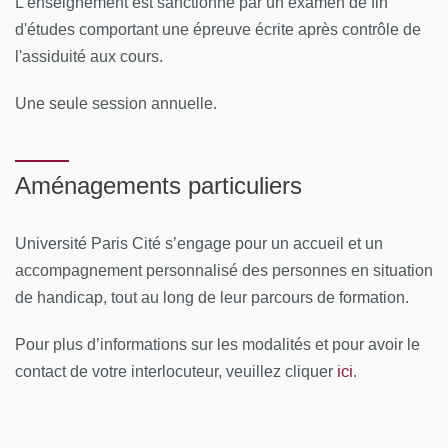
L'enseignement est sanctionné par un examen de fin
Examen : 22/06/2026
d'études comportant une épreuve écrite après contrôle de
l'assiduité aux cours.
Rythme :
4 sessions de 2 jours par semaine de novembre
à mai
Une seule session annuelle.
Lieu :
Cours en présentiel à la faculté de Médecine de
l'Université Paris Cité, Site Cochin
Aménagements particuliers
CONTENUS PÉDAGOGIQUES
Université Paris Cité s’engage pour un accueil et un
Muqueuse Orale normale
accompagnement personnalisé des personnes en situation
de handicap, tout au long de leur parcours de formation.
Examen clinique de la muqueuse orale et biopsie
(technique)
Pour plus d’informations sur les modalités et pour avoir le
Biopsies orales : Pour une collaboration anatomo-
ici
contact de votre interlocuteur, veuillez cliquer
.
clinique optimale
Kératoses et les Lésions blanches orales