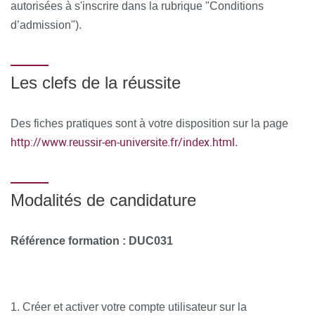
autorisées à s'inscrire dans la rubrique "Conditions
Conséquences de la radiothérapie
d’admission").
Épidermoïdes Oraux
Aphtose Oropharyngée et Maladie de Behçet
Les clefs de la réussite
Tumeurs épithéliales bénignes
Des fiches pratiques sont à votre disposition sur la page
La Syphilis en Pathologie Orofaciale
http://www.reussir-en-universite.fr/index.html
.
Herpès, Zona et autres Affections à Herpesviridae
Hyperplasies gingivales
Modalités de candidature
Affection des gencives et du parodonte
Référence formation
: DUC031
Paresthésies buccales psychogènes
Traitement chirurgical des cancers de la muqueuse
orale
1. Créer et activer votre compte utilisateur sur la