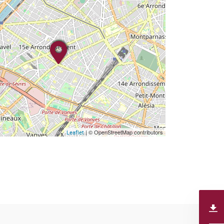
| © OpenStreetMap contributors
Leaflet