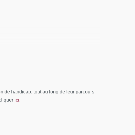
stoire des états de psychose précoce
 de handicap, tout au long de leur parcours
ici
cliquer
.