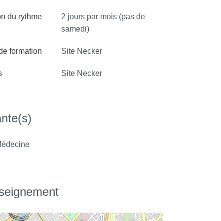
on du rythme
2 jours par mois (pas de
samedi)
 de formation
Site Necker
s
Site Necker
nte(s)
édecine
nseignement