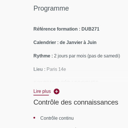
Programme
Référence formation : DUB271
Calendrier : de Janvier à Juin
Rythme :
2 jours par mois (pas de samedi)
Lieu :
Paris 14e
CONTENUS PÉDAGOGIQUES
Lire plus
Module 1 : Perspectives historiques et int
Contrôle des connaissances
Perspective historique et émergence du co
Contrôle continu
Les programmes de détection précoce : ex