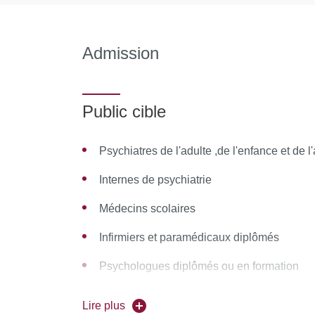
Module 3 : Diagnostic des pathologies émerg
Admission
Devenir des sujets à haut risque de transiti
Clinique du premier épisode psychotique
Public cible
TD : Entretiens : CAARMS - SIPS SOPS
Premier épisode des troubles thymiques
Psychiatres de l'adulte ,de l'enfance et de 
Psychoses et troubles de l'humeur à début
Internes de psychiatrie
TD : Entretiens : Autres évaluations : SPIA 
Médecins scolaires
Toxiques et psychoses émergente
Infirmiers et paramédicaux diplômés
Aspects transculturels des pathologies ém
Psychologues diplômés ou en formation
TD : Dépistage des consommations
Éducateurs spécialisés diplômés
Lire plus
Psychose émergente et troubles envahiss