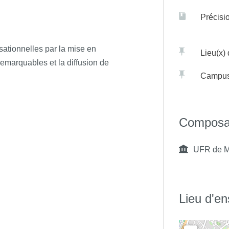
es remarquables et la diffusion
Précisi
ationnelles par la mise en
Lieu(x)
remarquables et la diffusion de
Campu
Composa
UFR de M
Lieu d'e