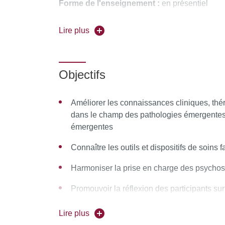
Forme de l'enseignement :
en présentiel
Pour vous inscrire, déposez votre candidature
Lire plus
Objectifs
Améliorer les connaissances cliniques, th
dans le champ des pathologies émergente
émergentes
Connaître les outils et dispositifs de soins 
Harmoniser la prise en charge des psycho
Promouvoir la réflexion des participants sur
mentale, notamment à l’entrée dans la mal
Lire plus
Favoriser une dynamique d’innovations org