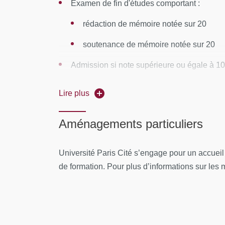
Examen de fin d'études comportant :
La détection précoce : enjeu de santé publ
rédaction de mémoire notée sur 20
Entre nouvelles gestions des risques et re
soutenance de mémoire notée sur 20
Prodromes / État mental à risque : quelles 
Admission si note supérieure ou égale à 1
Module 2 : Bases Fondamentales des patho
Une session par an
Lire plus
Alcool et cerveau adolescent
Être assidu
Adolescence et vulnérabilité au stress
Aménagements particuliers
Psychose et neuro-développement: Risque 
Université Paris Cité s’engage pour un accuei
Vues sur le cerveau en transition
de formation. Pour plus d’informations sur les mo
Troubles exécutifs et adolescence
Les circuits de la mémoire et adolescence
Modèles cognitifs de la transition psychoti