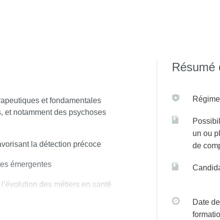
 sur C@nditOnLine
Résumé d
Régime(
érapeutiques et fondamentales
s, et notamment des psychoses
Possibil
un ou p
favorisant la détection précoce
de com
ses émergentes
Candida
 l’évolution des métiers en santé
adie
Date de
formati
anisationnelles par la mise en