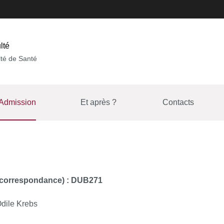
lté
té de Santé
Admission
Et après ?
Contacts
e correspondance) : DUB271
Odile Krebs