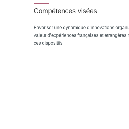
valeur d’expériences françaises et étrangèr
Compétences visées
de ces dispositifs
Favoriser une dynamique d’innovations organis
valeur d’expériences françaises et étrangères 
ces dispositifs.