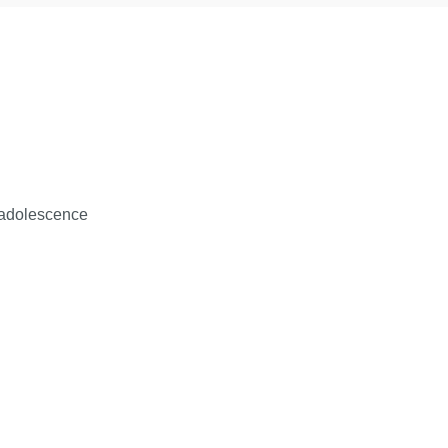
entes : clinique(s) et pronostic(s)
on
l'adolescence
 précoce
etc
ergentes
ants du développement