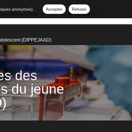
istiques anonymes).
Accepter
Refuser
 Transverses UPCité
Ma sélection
l'adolescent (DIPPEJAAD)
es des
es du jeune
D)