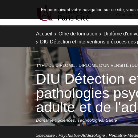
En poursuivant votre navigation sur ce site, vous 
Catalogue 
Accueil
Offre de formation
Diplôme d'unive
DIU Détection et interventions précoces des
TYPE DE DIPLOME : DIPLÔME D'UNIVERSITÉ (DU
DIU Détection e
pathologies psy
adulte et de l'
Domaine : Sciences, Technologies, Santé
Spécialité : Psychiatrie-Addictologie ; Pédiatrie-Méd