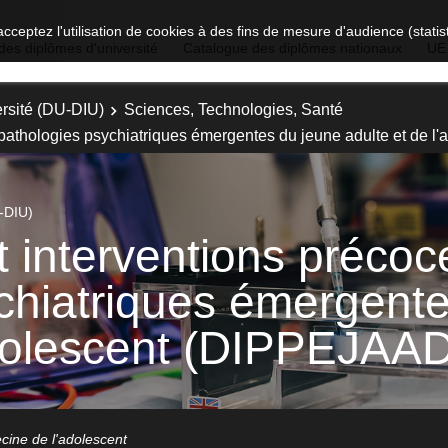
acceptez l'utilisation de cookies à des fins de mesure d'audience (stat
des diplômes d'université
Catalogue des diplômes nationaux
UE
rsité (DU-DIU)
Sciences, Technologies, Santé
 pathologies psychiatriques émergentes du jeune adulte et de 
-DIU)
t interventions précoc
chiatriques émergent
adolescent (DIPPEJAA
ecine de l'adolescent