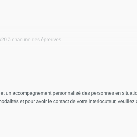
ique
construction des savoirs psychiatriques : prolégomènes à une hi
évolutions ?
0/20 à chacune des épreuves
logies émergentes à l'adolescence
génétique / risque environnemental
l et un accompagnement personnalisé des personnes en situation
dalités et pour avoir le contact de votre interlocuteur, veuillez 
que