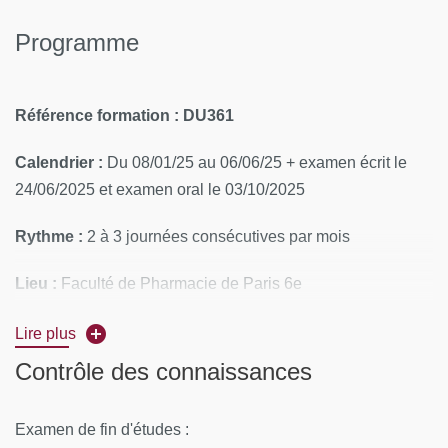
Programme
Référence formation : DU361
Calendrier :
Du 08/01/25 au 06/06/25 + examen écrit le
24/06/2025 et examen oral le 03/10/2025
Rythme :
2 à 3 journées consécutives par mois
Lieu :
Faculté de Pharmacie de Paris 6e
MODALITÉS PÉDAGOGIQUES:
Lire plus
Contrôle des connaissances
Alternance des cours magistraux et de cas pratiques.
PROGRAMME
Examen de fin d'études :