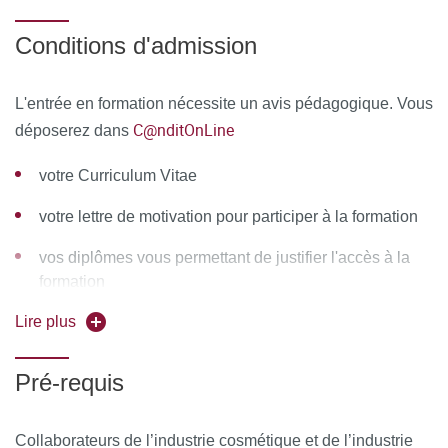
Mise en place de procédures «Read across»
Conditions d'admission
Cas particulier de l’évaluation des risques des
ingrédients naturels
L'entrée en formation nécessite un avis pédagogique. Vous
Module 4: L’évaluation des risques du produit
C@nditOnLine
déposerez dans
cosmétique fini
votre Curriculum Vitae
L’évaluation des risques à travers l’étude d’une
formulation cosmétique
votre lettre de motivation pour participer à la formation
L’évaluation des risques à travers les études
vos diplômes vous permettant de justifier l'accès à la
d’interaction contenant/contenu
formation
L’évaluation des risques à travers des études de
Lire plus
votre pièce d'identité
dégradation chimique et/ou microbiologique
Problèmes d’évaluation des nanoparticules dans les
Pré-requis
formulations
Collaborateurs de l’industrie cosmétique et de l’industrie
Problèmes d’évaluation de perturbateurs endocriniens