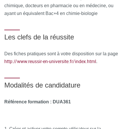
dans des formulations pour la femme enceinte ou le
chimique, docteurs en pharmacie ou en médecine, ou
jeune enfant
ayant un équivalent Bac+4 en chimie-biologie
L’évaluation des risques à travers les études cliniques
Les clefs de la réussite
MOYENS PÉDAGOGIQUES ET TECHNIQUES
D’ENCADREMENT
Des fiches pratiques sont à votre disposition sur la page
Équipe pédagogique
http://www.reussir-en-universite.fr/index.html
.
Responsable pédagogique
: Pr Patrice Rat, Professeur
de Toxicologie, Faculté de Pharmacie de Paris
Modalités de candidature
Membres de la commission pédagogique
: Pr Patrice
Rat, Dr Elodie Olivier, Maitre de conférences en toxicologie
Référence formation : DUA361
à la Faculté de Pharmacie de Paris
Autres membres de l’équipe pédagogique
: Marie-
1. Créer et activer votre compte utilisateur sur la