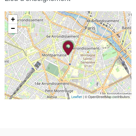
+
−
| © OpenStreetMap contributors
Leaflet