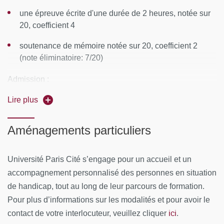
Module 1 : Bases toxicologiques et réglementaires
une épreuve écrite d'une durée de 2 heures, notée sur
20, coefficient 4
Les fondamentaux de la réglementation européennes
soutenance de mémoire notée sur 20, coefficient 2
pour l’évaluation des risques des produits chimiques/
(note éliminatoire: 7/20)
matières premières (règlement Reach) et produits
cosmétiques.
Admission :
Principaux mécanismes d’action des toxiques et
Lire plus
avoir satisfait aux conditions d'assiduité
principaux organes cibles
avoir une note au moins égale à 10 à l'ensemble des
Notions de toxicocinétique
Aménagements particuliers
épreuves
Passage transcutané des xénobiotiques
1 session d'examen en juin, session de rattrapage en
Université Paris Cité s’engage pour un accueil et un
Module 2 : Les Méthodes alternatives à
septembre
accompagnement personnalisé des personnes en situation
l’expérimentation animale (ex vivo, in vitro et in silico)
de handicap, tout au long de leur parcours de formation.
Pour plus d’informations sur les modalités et pour avoir le
Rappels sur l’anatomie et la physiologie de la peau, de
ici
contact de votre interlocuteur, veuillez cliquer
l’oeil, puis: exploration des méthodes d’évaluation de
.