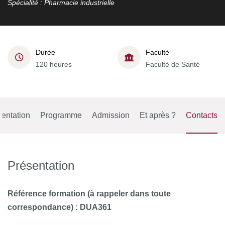
Spécialité : Pharmacie industrielle
Durée
Faculté
120 heures
Faculté de Santé
entation
Programme
Admission
Et après ?
Contacts
Présentation
Référence formation (à rappeler dans toute
correspondance) : DUA361