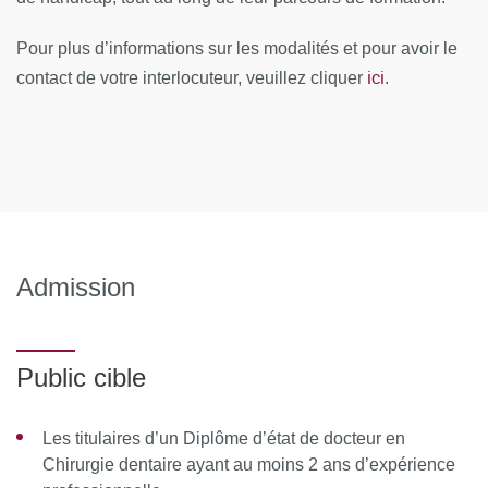
journée 5 : Parodontie non chirurgicale en omnipratique
Pour plus d’informations sur les modalités et pour avoir le
journée 6 : Cone-beam, de la théorie à la pratique
ici
contact de votre interlocuteur, veuillez cliquer
.
journée 7 : Troubles musculaires et articulaires de
l'appareil manducateur
Journée 8 : La Prothèse amovible Complète
journée 9 : Chirurgie implantaire en omnipratique : de
l’indication à la pose en évitant les écueils
Admission
Journée 10 : La prothèse implanto-portée en
omnipratique
2ème année
Public cible
journée 1 : Dentisterie mini invasive : la préservation
tissulaire sous toutes ses formes
Les titulaires d’un Diplôme d’état de docteur en
Chirurgie dentaire ayant au moins 2 ans d’expérience
journée 2 : Chirurgie parodontale en omnipratique