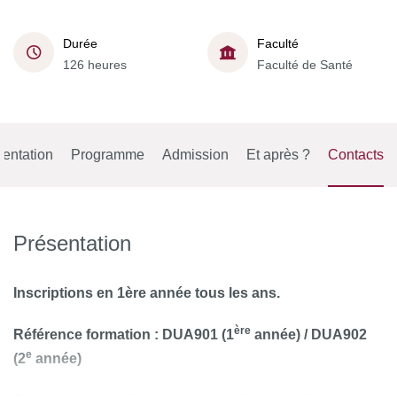
Durée
Faculté
126 heures
Faculté de Santé
entation
Programme
Admission
Et après ?
Contacts
Présentation
Inscriptions en 1ère année tous les ans.
ère
Référence formation
:
DUA901 (1
année) /
DUA902
e
(2
année)