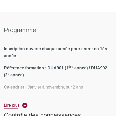
Programme
Inscription ouverte chaque année pour entrer en 1ère
année.
ère
Référence formation :
DUA901 (1
année) /
DUA902
e
(2
année)
Calendrier :
Janvier à novembre, sur 2 ans
Rythme :
10 jours par an
Lire plus
Lieu :
UFR Odontologie de Montrouge
Contrôle des connaissances