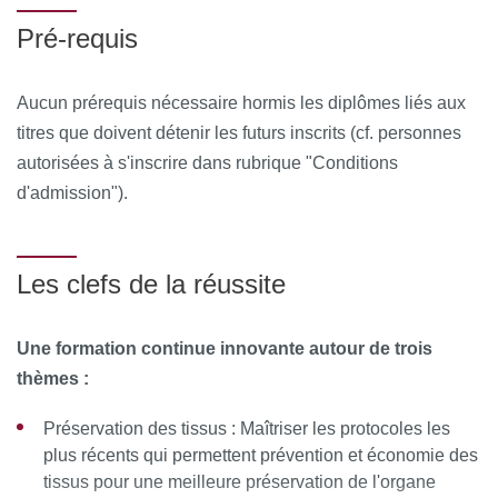
à s'inscrire en 2e année.
Journée 10 : Ortho-interception
Pré-requis
MOYENS PÉDAGOGIQUES ET TECHNIQUES
D’ENCADREMENT
Aucun prérequis nécessaire hormis les diplômes liés aux
titres que doivent détenir les futurs inscrits (cf. personnes
Équipe pédagogique
autorisées à s'inscrire dans rubrique "Conditions
d'admission").
Dr Philippe Bidault / Pr Tchilalo Boukpessi / Dr Anne-
Margaux Collignon / Dr Frédéric Courson / Dr Marwan
Daas / Dr Anne-Laure Ejeil / Dr Philippe De Jaegher / Dr
Les clefs de la réussite
Sophie-Myriam Dridi / Dr Bernard Fleiter / Dr Céline
Gaucher / Dr Frédérick Gaultier / Dr Jean-Michel Gonzales
/ Dr Francesca Mangione / Pr Loredana Radoi / Philippe
Une formation continue innovante autour de trois
Rajzbaum / Dr Christophe Rignon-Bret / Dr Philppe Robert
thèmes :
/ Pr Maryse Wolikov
Préservation des tissus : Maîtriser les protocoles les
plus récents qui permettent prévention et économie des
Ressources matérielles :
Afin de favoriser une démarche
tissus pour une meilleure préservation de l'organe
interactive et collaborative, différents outils informatiques