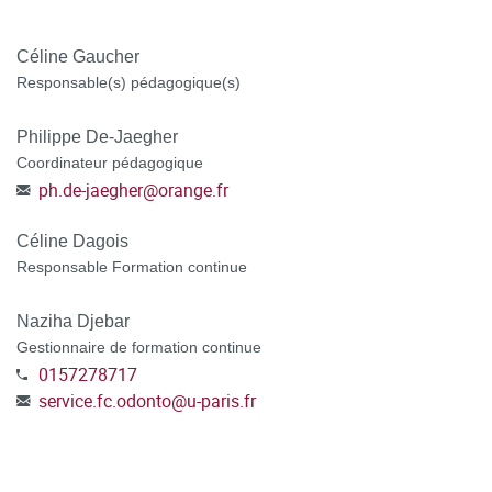
préciser dans votre dossier CanditOnLine, votre numéro de
demandeur d'emploi, votre agence de rattachement et
Céline Gaucher
Responsable(s) pédagogique(s)
sélectionner le mode de financement POLE EMPLOI au
moment de la candidature.
Philippe De-Jaegher
POSTULER A LA FORMATION en vous connectant à la
Coordinateur pédagogique
ph.de-jaegher
@
orange.fr
plateforme C@nditOnLine
(lien cliquable)
Céline Dagois
Responsable Formation continue
Naziha Djebar
Gestionnaire de formation continue
0157278717
service.fc.odonto
@
u-paris.fr