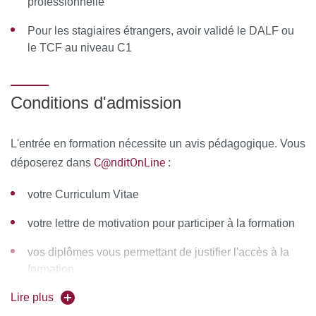
professionnelle
journée 3 : Apport des implants à la Prothèse amovible
Pour les stagiaires étrangers, avoir validé le DALF ou
complète
le TCF au niveau C1
journée 4 : Comment le dire, gestion des
comportements pathologiques de nos patients et du
Conditions d'admission
stress professionnel
journée 5 : Dentisterie mini-invasive
L'entrée en formation nécessite un avis pédagogique. Vous
journée 6 : DT/DPI gérer l’urgence en préservant
C@nditOnLine
déposerez dans
:
l’avenir : carie profonde et traumatologie
votre Curriculum Vitae
journée 7 : L’omnipraticien face aux douleurs rebelles
votre lettre de motivation pour participer à la formation
journée 8 : Lire la muqueuse buccale : savoir
reconnaître et orienter en dermatologie
vos diplômes vous permettant de justifier l'accès à la
formation
Journée 9 : La prothèse implanto portée en
omnipratique
Lire plus
Seuls les reçus à l'examen de 1ère année seront autorisés