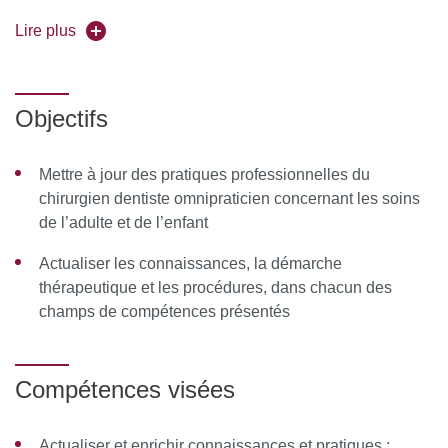
Responsable de l'enseignement :
Pr Céline Gaucher
Lire plus
Forme de l'enseignement :
en présentiel
Pour vous inscrire, déposez votre candidature sur
Objectifs
C@nditOnLine
Mettre à jour des pratiques professionnelles du
chirurgien dentiste omnipraticien concernant les soins
de l’adulte et de l’enfant
Actualiser les connaissances, la démarche
thérapeutique et les procédures, dans chacun des
champs de compétences présentés
Compétences visées
Actualiser et enrichir connaissances et pratiques :