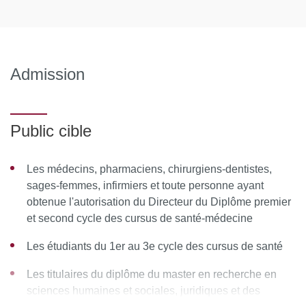
La transmission du savoir médical du Moyen-Âge à nos
jours
Histoire de la paléopathologie
Admission
Vésale, Padoue, Harvey ; le corps humain et la
médecine quantitative
Public cible
Portraits de médecins du Talmud et de Maïmonide
Les médecins, pharmaciens, chirurgiens-dentistes,
Histoire de la médecine Chinoise
sages-femmes, infirmiers
et toute personne ayant
UE2 : Histoire des épidémies
obtenue l'autorisation du Directeur du Diplôme
premier
et second cycle des cursus de santé-médecine
de la notion d’agent infectieux
Les étudiants du 1er au 3e cycle des cursus de santé
Histoire de la peste
Les titulaires du diplôme du master en recherche en
Histoire du choléra
sciences humaines et sociales, juridiques et des