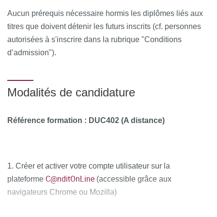
Histoire de la vaccination
Aucun prérequis nécessaire hormis les diplômes liés aux
titres que doivent détenir les futurs inscrits (cf. personnes
UE3 : Histoire des Disciplines Médicales, Chirurgicales
autorisées à s'inscrire dans la rubrique "Conditions
& des Innovations
d’admission").
Histoire de l’alimentation
Histoire de l’Obstétrique
Modalités de candidature
Histoire de la pédiatrie
Référence formation :
DUC402 (A distance)
Histoire de la chirurgie réparatrice
Histoire de la chirurgie de guerre
1. Créer et activer votre compte utilisateur sur la
Histoire de la chirurgie cardio-vasculaire
C@nditOnLine
plateforme
(accessible grâce aux
Histoire de la substitution d’organes
navigateurs Chrome ou Mozilla)
Histoire de l’anesthésie
2. Compléter attentivement vos informations personnelles