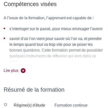
Compétences visées
Le diplôme sera largement ouvert en formation initiale aux
étudiants, notamment des professions de santé (médecine,
A l’issue de la formation, l’apprenant est capable de :
pharmacie, maïeutique, odontologie, soins infirmiers...) et
éventuellement d’autres UFR. Il pourra aussi accueillir des
s’interroger sur le passé, pour mieux envisager l’avenir
professionnels de santé en formation continue, qui
savoir d’où l’on vient pour savoir où l’on va, et prendre
s'intéresseraient à l'évolution des idées et aux progrès de
le temps quand tout va trop vite pour se poser les
la médecine.
bonnes questions. Cette formation permet de posséder
quelques instruments de réflexion qui vont dans ce
LE PLUS : En complément de ce DU, nous proposons
sens
.
Masterclass en Histoire de la Médecine
également un
.
Lire plus
A notre connaissance, il n’existe aucun DU d’histoire de la
médecine en France. L’enseignement présentera les
Résumé de la formation
principaux thèmes de l’histoire de la médecine par une
approche transversale et multidisciplinaire, avec le regard
des médecins, historiens, des anthropologues, des
Régime(s) d'étude
Formation continue