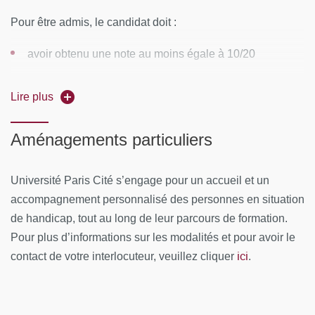
vanessabianchibeaufay
@
Vanessa Bianchi-Beaufay (
Pour être admis, le candidat doit :
gmail.com
)
avoir obtenu une note au moins égale à 10/20
CONTENUS PÉDAGOGIQUES
(sous réserve de
Une seule session d'examen par an
modifications)
Lire plus
UE1 : Des origines…
Aménagements particuliers
Naissance de la médecine
Université Paris Cité s’engage pour un accueil et un
Histoire de la médecine en Égypte
accompagnement personnalisé des personnes en situation
Portrait d'Avicenne
de handicap, tout au long de leur parcours de formation.
Pour plus d’informations sur les modalités et pour avoir le
Histoire de la médecine perse et arabe
ici
contact de votre interlocuteur, veuillez cliquer
.
« Galien »
Histoire de la transmission du savoir médical du
Moyen-Âge à nos jours