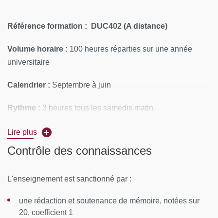
Référence formation :
DUC402 (A distance)
Volume horaire :
100 heures réparties sur une année
universitaire
Calendrier :
Septembre à juin
Rythme :
3 heures tous les samedis matin
Lieu :
en ligne
Lire plus
Contrôle des connaissances
Moyens pédagogiques et techniques :
Les supports
pédagogiques sont mis à disposition des stagiaires sur
L'enseignement est sanctionné par :
Moodle.
une rédaction et soutenance de mémoire, notées sur
Pour renseignements et précisions sur le cursus,
20, coefficient 1
merci de vous adresser au Coordinateur Pédagogique