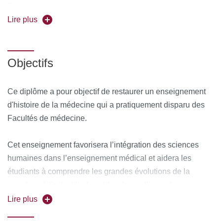
Forme de l'enseignement :
en ligne
Lire plus
Pour vous inscrire, déposez votre candidature sur
C@nditOnLine
Objectifs
Ce diplôme a pour objectif de restaurer un enseignement
d'histoire de la médecine qui a pratiquement disparu des
Facultés de médecine.
Cet enseignement favorisera l’intégration des sciences
humaines dans l’enseignement médical et aidera les
étudiants à comprendre les grandes évolutions de la
pensée médicale. Un des objectifs est d’initier les
étudiants aux fondements même de leur profession et à
Lire plus
l’humanisme de leur pratique.