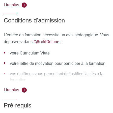
sciences de la vie et de la santé ou du master d'éthique
Histoire du traitement de l’eau
Lire plus
médicale et biologique
Histoire la variole
Les étrangers titulaires d'un diplôme équivalent
Conditions d'admission
Histoire de la lèpre
État sanitaire avant et après l’arrivée des Occidentaux
L'entrée en formation nécessite un avis pédagogique. Vous
chez les Aztèques
C@nditOnLine :
déposerez dans
Histoire de la Syphilis
votre Curriculum Vitae
Histoire du SIDA
votre lettre de motivation pour participer à la formation
Histoire de la tuberculose
vos diplômes vous permettant de justifier l'accès à la
formation
Histoire de la pharmacie
Lire plus
Histoire des médicaments : hormones, anticoagulants,
anti-infectieux, anti-inflammatoires...
Pré-requis
Histoire de la grippe