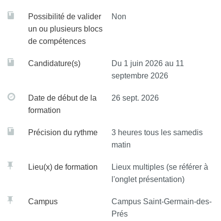
sociologues, des juristes, des économistes, des
philosophes... Il inclura l’histoire des institutions, de la
Possibilité de valider
Non
santé publique et de la médecine sociale. L'histoire de la
un ou plusieurs blocs
de compétences
médecine sera présentée dans un continuum jusqu'aux
derniers progrès observés aujourd'hui.
Candidature(s)
Du 1 juin 2026 au 11
septembre 2026
Date de début de la
26 sept. 2026
formation
Précision du rythme
3 heures tous les samedis
matin
Lieu(x) de formation
Lieux multiples (se référer à
l'onglet présentation)
Campus
Campus Saint-Germain-des-
Prés