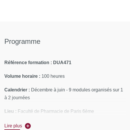
Programme
Référence formation : DUA471
Volume horaire :
100 heures
Calendrier :
Décembre à juin - 9 modules organisés sur 1
à 2 journées
Lieu :
Faculté de Pharmacie de Paris 6ème
CONTENUS PÉDAGOGIQUES
Lire plus