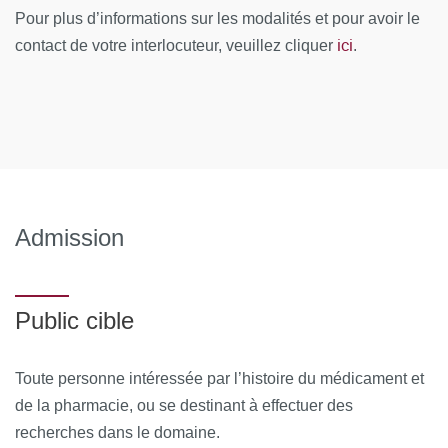
Module 3 : Livres et Pharmacie
Pour plus d’informations sur les modalités et pour avoir le
ici
contact de votre interlocuteur, veuillez cliquer
.
Voyage à travers les pharmacopées, Ouvrages
charitables et médicaments des pauvres
Nicolas Lémery : Providence des bibliophiles
Module 4 : Les origines de la science
La philosophie grecque ou l’ère des spéculations
Admission
intellectuelles
La théorie Hippocratico-Galénique des humeurs et son
influence sur les médicaments
Public cible
L’alchimie ou la naissance de l’expérimentation
Toute personne intéressée par l’histoire du médicament et
Module 5 : Les anciens contre les modernes
de la pharmacie, ou se destinant à effectuer des
Paracelse et iatrochimie ;
recherches dans le domaine.