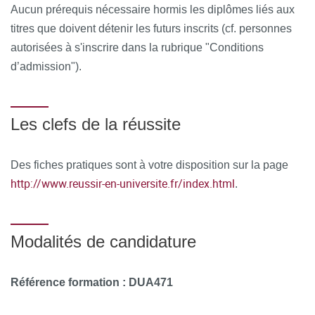
Aucun prérequis nécessaire hormis les diplômes liés aux
les médicaments
titres que doivent détenir les futurs inscrits (cf. personnes
De la drogue à la synthèse organique : la saga de
autorisées à s'inscrire dans la rubrique "Conditions
l’aspirine.
d’admission").
Étude d’inventaires après décès d’apothicaires ou de
notes d’apothicaires
Les clefs de la réussite
Module 8 : Pharmaciens célèbres
Une famille d’apothicaires parisiens : les Geoffroy.
Des fiches pratiques sont à votre disposition sur la page
http://www.reussir-en-universite.fr/index.html
.
Christophle Glaser, démonstrateur de chimie au Jardin
du Roy.
Parmentier au-delà de la pomme de terre : Repères
Modalités de candidature
chronologiques, chimie alimentaire, hygiène et santé
publique
Référence formation : DUA471
Interprétation de gravures, frontispices etc