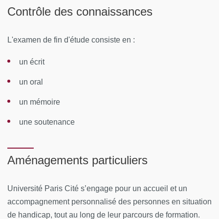
Contrôle des connaissances
Module 1 : Les sources de l’Histoire de la pharmacie
Les documents et objets
L'examen de fin d'étude consiste en :
Module 2 : Histoire des apothicaires et des
un écrit
pharmaciens
un oral
Apothicaires et diversité européenne
un mémoire
Les emblèmes de la pharmacie française,
une soutenance
Pharmaciens de première et de deuxième classe
Du Jardin des apothicaires à la Faculté de Pharmacie
Aménagements particuliers
de Paris
Histoire des formes pharmaceutiques,
Université Paris Cité s’engage pour un accueil et un
accompagnement personnalisé des personnes en situation
Les Saints patrons de la Pharmacie
de handicap, tout au long de leur parcours de formation.