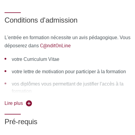
La querelle de l’antimoine;
Conditions d'admission
Quinquina contre théorie des humeurs,
L’épopée de la circulation du sang
L'entrée en formation nécessite un avis pédagogique. Vous
Module 6 : Comment la chimie devint une science,
C@nditOnLine
déposerez dans
contribution des apothicaires
votre Curriculum Vitae
Le triomphe de la raison au XVIIème siècle
votre lettre de motivation pour participer à la formation
Première tentative de rationalisation de la chimie :
vos diplômes vous permettant de justifier l'accès à la
Geoffroy et la table des affinités
formation
Le triomphe du phlogistique; La chimie pneumatique,
Lire plus
Lavoisier et la révolution chimique
Module 7 : Médicaments Historiques
Pré-requis
Polypharmacie et thériaque, Les pierres précieuses et