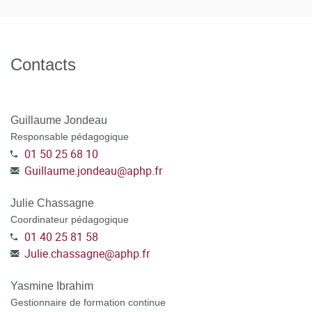
TOUT DOSSIER INCOMPLET NE POURRA PAS ÊTRE
Outils de l’adulte en Formation Continue / Documents
TRAITÉ.
institutionnels / CGV hors VAE
ATTENTION : POUR LES DEMANDEURS D'EMPLOI
,
Contacts
préciser dans votre dossier C@nditOnLine, votre numéro
de demandeur d'emploi, votre agence de rattachement et
sélectionner le mode de financement Pôle emploi au
Guillaume Jondeau
moment de la candidature.
Responsable pédagogique
01 50 25 68 10
POSTULER A LA FORMATION en vous connectant à la
Guillaume.jondeau
@
aphp.fr
plateforme C@nditOnLine
(lien cliquable)
Julie Chassagne
Coordinateur pédagogique
01 40 25 81 58
Julie.chassagne
@
aphp.fr
Yasmine Ibrahim
Gestionnaire de formation continue