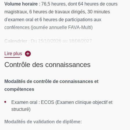
Volume horaire
: 76,5 heures, dont 64
heures de cours
magistraux, 6 heures de travaux dirigés, 30 minutes
d'examen oral et 6 heures de participations aux
conférences (journée annuelle FAVA-Multi)
Calendrier
: Du 15/10/2026 au 18/06/2027
Lire plus
15 et 16 octobre 2026
Contrôle des connaissances
26 et 27 novembre 2026
10 et 11 décembre 2026
Modalités de contrôle de connaissances et
compétences
28 et 29 janvier 2027
25 et 26 mars 2027
Examen oral : ECOS (Examen clinique objectif et
structuré)
13 et 14 mai 2027
Modalités de validation de diplôme:
18 juin 2027