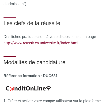
Dupuis-Girod / Ludivine Eliahou / Christine Ferrotti /
d’admission").
Michael Frank / Barbara Garmy-Susini / Laurent Gouya /
Stéphanie Guey / Laurent Guibaud / Nadine Hanna /
Ruben Hermann / Sabrine Jadoui / Xavier Jeunemaitre /
Les clefs de la réussite
Khadija Lahlou-Laforet / Marc Lambert / Maud Langeois /
Carine Le Goff / Claire Le Hello / Georges Leftheriotis /
Des fiches pratiques sont à votre disposition sur la page
Gaetan Lesca / Sandrine Mestre / Marlene Michelon
http://www.reussir-en-universite.fr/index.html
.
Jouneaux / Zaccharia Mougin / Charbel Mounayer / Sylvie
Odent / Isabelle Quere / Alban Redheuil / Nicolas Ricard /
Sophie Rivière / Fanny Saint-Marc / Salim Si-Mohamed /
Modalités de candidature
Francoise Steinbach / Maud Tusseau / Jean-Christophe
Zech /Salma Zreouoil
Référence formation : DUC631
Ressources matérielles :
Afin de favoriser une démarche
interactive et collaborative, différents outils informatiques
seront proposés pour permettre :
1. Créer et activer votre compte utilisateur sur la plateforme
d'échanger des fichiers, des données