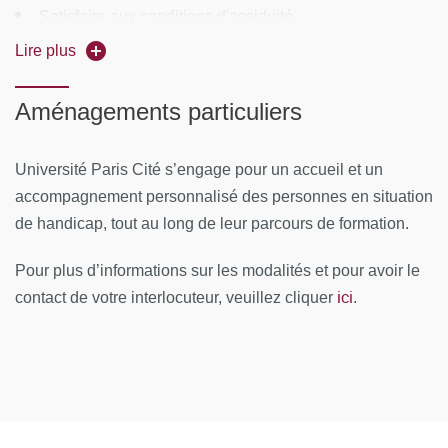
Satisfaire aux conditions d'assiduité
19 juin 2027
Lire plus
Obtenir la moyenne à l'épreuve orale
Rythme
: Journées de 2 à 7 heures, les jeudis et
vendredis, examen le samedi 19 juin 2027
Aménagements particuliers
Lieu
: UFR de médecine, site des Cordeliers, 15 rue de
l'école de médecine, 75006 Paris
Université Paris Cité s’engage pour un accueil et un
accompagnement personnalisé des personnes en situation
CONTENUS PÉDAGOGIQUES
de handicap, tout au long de leur parcours de formation.
Module 1 : Génétique
Pour plus d’informations sur les modalités et pour avoir le
ici
contact de votre interlocuteur, veuillez cliquer
.
Module 2 : Les maladies vasculaires rares: définitions
et prise en charge médicale
Module 3 : Accompagnement des patients et leurs
familles
Module 4 : Recherche et traitement dans les maladies