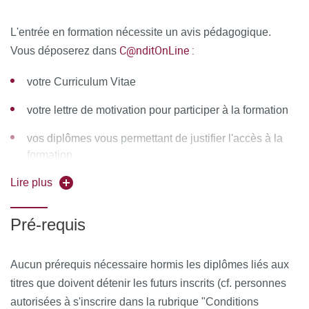
Georges Rodesch, neuroradiologue
L'entrée en formation nécessite un avis pédagogique.
C@nditOnLine :
Vous déposerez dans
Stéphane Vignes, médecin vasculaire
votre Curriculum Vitae
Tristan Mirault, médecin vasculaire
votre lettre de motivation pour participer à la formation
Annouk Bisdorff, neuroradiologue
vos diplômes vous permettant de justifier l'accès à la
Sylvie Fourdrinoy, psychologue
formation
Xavier Le Guillou, Généticien
Lire plus
Membres de l’équipe pédagogique
: Jean-Michel Adda /
Romain Alderweireldt / Renné Anxionnat / Pauline Arnaud
Pré-requis
/ Laurence Bal / Agathe Baudrier / Alexandre Benachi /
Clarisse Billon / Sophie Blaise / Pierre Blanc / Olivia
Aucun prérequis nécessaire hormis les diplômes liés aux
Boccara / Pierre Boutouyrie / Guillaume Canaud / Gilles
titres que doivent détenir les futurs inscrits (cf. personnes
Coudrette / Anne Dompmartin / Yves Dulac / Sophie
autorisées à s'inscrire dans la rubrique "Conditions