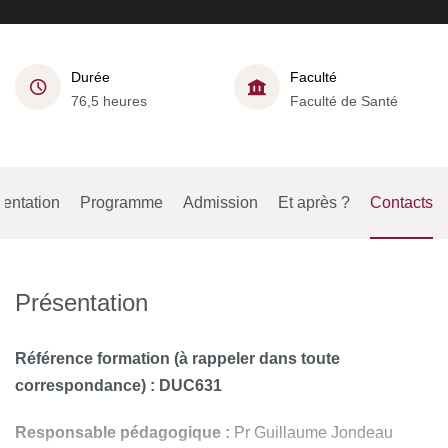
Durée
Faculté
76,5 heures
Faculté de Santé
entation
Programme
Admission
Et après ?
Contacts
Présentation
Référence formation
(à rappeler dans toute
correspondance) : DUC631
Responsable pédagogique :
Pr Guillaume Jondeau