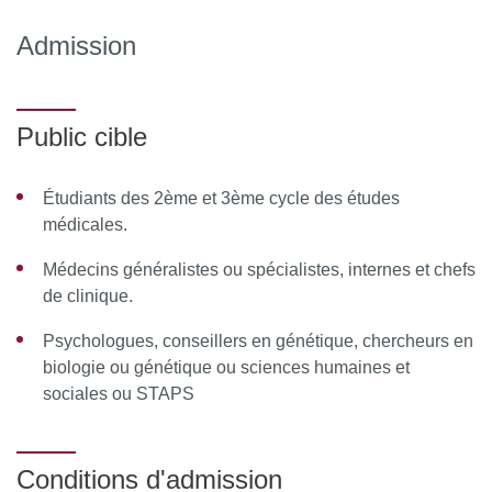
vasculaires rares
Admission
MOYENS PÉDAGOGIQUES ET TECHNIQUES
D’ENCADREMENT
Public cible
Équipe pédagogique
Responsable pédagogique
: Pr Guillaume Jondeau, PU-
Étudiants des 2ème et 3ème cycle des études
PH, cardiologue à l'hôpital Bichat
médicales.
Médecins généralistes ou spécialistes, internes et chefs
Coordinatrice pédagogique
: Julie Chassagne, cheffe de
de clinique.
projet filière FAVA-Multi
Psychologues, conseillers en génétique, chercheurs en
Membres de la commission pédagogique :
biologie ou génétique ou sciences humaines et
sociales ou STAPS
Olivier Milleron, cardiologue
Alexandre Guilhem, médecin interne
Conditions d'admission
Stanislas Smajda, neuroradiologue