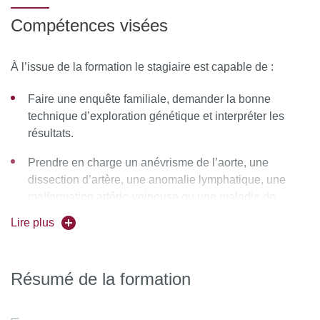
leurs familles
Compétences visées
Un état des lieux de la recherche en cours et des
traitements dans les maladies vasculaires rares
À l’issue de la formation le stagiaire est capable de :
L’organisation nationale et européenne des maladies
rares
Faire une enquête familiale, demander la bonne
technique d’exploration génétique et interpréter les
résultats.
Prendre en charge un anévrisme de l’aorte, une
dissection d’artère, une anomalie lymphatique, une
malformation artério-veineuse ou une maladie de
Rendu-Osler
Lire plus
Accompagner les patients d’un point de vue
psychologique et médico-social, en particulier lors de
Résumé de la formation
l’annonce du diagnostic.
Monter un projet de recherche adapté à la rareté des