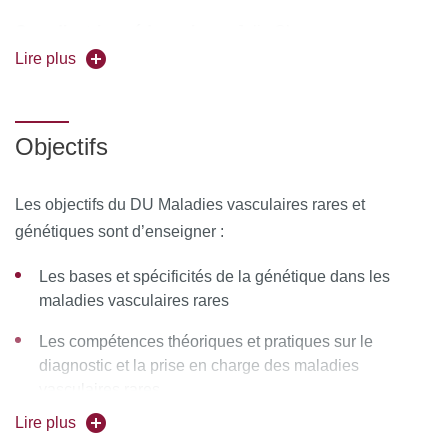
Coordinatrice pédagogique
: Julie Chassagne
Lire plus
Forme de l'enseignement :
Hybride (présentiel +
distanciel) synchrone
Objectifs
Pour vous inscrire, déposez votre candidature sur
C@nditOnLine
Les objectifs du DU Maladies vasculaires rares et
génétiques sont d’enseigner :
Les bases et spécificités de la génétique dans les
maladies vasculaires rares
Les compétences théoriques et pratiques sur le
diagnostic et la prise en charge des maladies
vasculaires rares
Lire plus
Les modalités d’accompagnement des patients et de