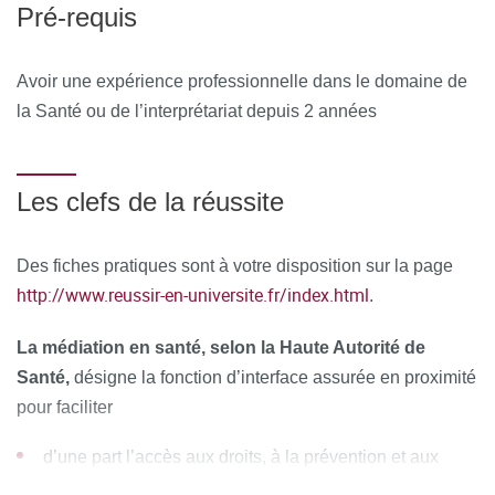
MOYENS PERMETTANT DE SUIVRE L’EXÉCUTION DE
Pré-requis
L’ACTION ET D’EN APPRÉCIER LES RÉSULTATS
Avoir une expérience professionnelle dans le domaine de
Au cours de la formation, les stagiaires émargent une
la Santé ou de l’interprétariat depuis 2 années
feuille de présence par demi-journée de formation en
présentiel et les Responsables de la Formation émettent
une attestation d’assiduité pour la formation en distanciel.
Les clefs de la réussite
À l’issue de la formation, les stagiaires remplissent un
questionnaire de satisfaction en ligne, à chaud. Celui-ci est
Des fiches pratiques sont à votre disposition sur la page
analysé et le bilan est remonté au conseil pédagogique de
http://www.reussir-en-universite.fr/index.html
.
la formation.
La médiation en santé, selon la Haute Autorité de
Santé,
désigne la fonction d’interface assurée en proximité
pour faciliter
d’une part l’accès aux droits, à la prévention et aux
soins, des publics les plus vulnérables ;