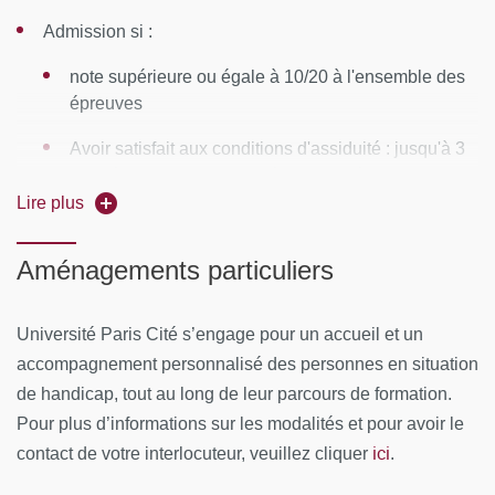
Admission si :
Module n°2 : La médiation en santé adapté à des terrains
et des problématiques spécifiques
note supérieure ou égale à 10/20 à l'ensemble des
épreuves
Module n°3 (1 option obligatoire au choix) :
Avoir satisfait aux conditions d'assiduité : jusqu'à 3
Option 1 : La médiation en action - Mises en situation
journées d'absence justifiées acceptées
Lire plus
Option 2 : Le pouvoir du récit dans la rencontre
Avoir validé le stage (perte de 0.5 points sur la note
interculturelle
finale par tranche de 2 heures de stage non
Aménagements particuliers
effectuée)
Option 3 : Approche de la psychiatrie transculturelle
Université Paris Cité s’engage pour un accueil et un
Option 4 : Séminaire "école"
accompagnement personnalisé des personnes en situation
Option 5 : Séminaire " vulnérabilités et approche
de handicap, tout au long de leur parcours de formation.
transculturelle "
Pour plus d’informations sur les modalités et pour avoir le
ici
MOYENS PÉDAGOGIQUES ET TECHNIQUES
contact de votre interlocuteur, veuillez cliquer
.
D'ENCADREMENT