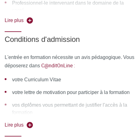
Professionnel-le intervenant dans le domaine de la
(psychologue) / Stéphanie Larchanché (anthropologue)
santé
/ Catherine Lewertowski (médecin de PMI) / Juan Marcos /
Lire plus
Héloïse Marichez / Pr Marie Rose Moro (pédopsychiatre)
/ Lotfi Nya (interprète) / Rahmeth Radjack (pédopsychiatre)
Conditions d'admission
/ Amalini Simon (psychologue) / Dagmar Soleymani
(sociologue) / Fatima Touhami (psychologue clinicienne)
L'entrée en formation nécessite un avis pédagogique. Vous
Ressources matérielles :
C@nditOnLine :
Afin de favoriser une démarche
déposerez dans
interactive et collaborative, différents outils informatiques
votre Curriculum Vitae
seront proposés pour permettre :
votre lettre de motivation pour participer à la formation
d'échanger des fichiers, des données
vos diplômes vous permettant de justifier l'accès à la
de partager des ressources, des informations
formation
de communiquer simplement en dehors de la salle de
Lire plus
cours et des temps dédiés à la formation.