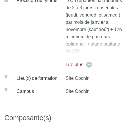
Précision du rythme
105h réparties par modules
de 2 à 3 jours consécutifs
(jeudi, vendredi et samedi)
par mois de janvier à
novembre (sauf août) + 12h
minimum de parcours
optionnel + stage pratique
de 12h
Voir planning 26/27 à
Lire plus
télécharger dans l'onglet
Lieu(x) de formation
Site Cochin
"téléchargements"
Campus
Site Cochin
Composante(s)