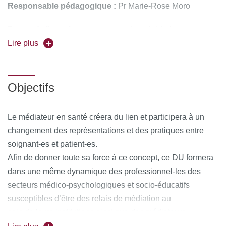
Responsable pédagogique :
Pr Marie-Rose Moro
Forme de l'enseignement :
en présentiel (et/ou
éventuellement distanciel selon situation sanitaire)
Lire plus
Ce nouveau DU remplace le DU Pratiques de médiation et
de traduction en situation transculturelle (DUB341)
Objectifs
Pour vous inscrire, déposez votre candidature sur
C@nditOnLine
Le médiateur en santé créera du lien et participera à un
changement des représentations et des pratiques entre
soignant-es et patient-es.
Afin de donner toute sa force à ce concept, ce DU formera
dans une même dynamique des professionnel-les des
secteurs médico-psychologiques et socio-éducatifs
susceptibles d’être des relais de médiation au
sein de leurs institutions ainsi que des médiateurs
transculturels issus des groupes représentés dans la