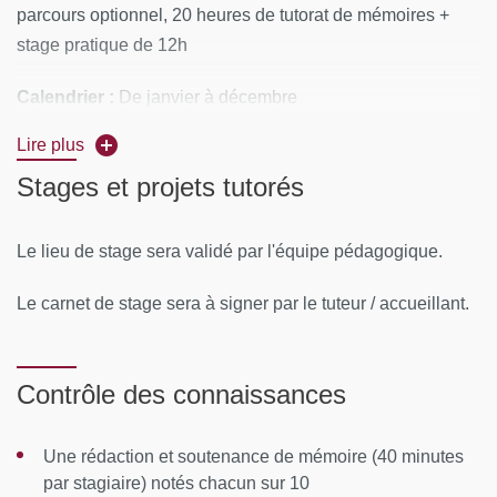
parcours optionnel, 20 heures de tutorat de mémoires +
stage pratique de 12h
Calendrier :
De janvier à décembre
Lire plus
2026-27 : formation du 14/01/2027 au 19/11/27 et examens
(soutenance mémoire) le 2 et 3 décembre 2027
Stages et projets tutorés
Rythme :
2 puis 3 jours consécutifs (jeudi, vendredi - et
Le lieu de stage sera validé par l'équipe pédagogique.
samedi) par mois de janvier à novembre (sauf août) pour
l'enseignement théorique et le tutorat de mémoire + 1
Le carnet de stage sera à signer par le tuteur / accueillant.
parcours optionnel minimum (possibilité d'en suivre
plusieurs) au choix parmi 3 options (12h entre mars et mai)
et/ou 2 séminaires (12h entre janvier et novembre)
Contrôle des connaissances
CONTENUS PÉDAGOGIQUES
Une rédaction et soutenance de mémoire (40 minutes
par stagiaire) notés chacun sur 10
Module n°1 : Bases théoriques de la médiation en santé