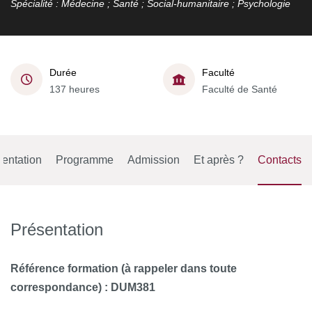
Spécialité : Médecine ; Santé ; Social-humanitaire ; Psychologie
Durée
Faculté
137 heures
Faculté de Santé
entation
Programme
Admission
Et après ?
Contacts
Présentation
Référence formation (à rappeler dans toute
correspondance) : DUM381