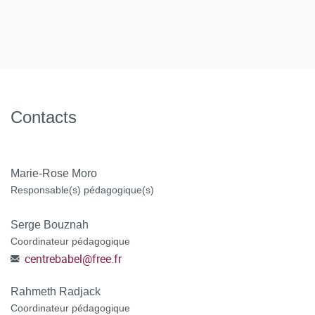
moment de la candidature.
institutionnels / CGV hors VAE
POSTULER A LA FORMATION en vous connectant à la
plateforme C@nditOnLine
(lien cliquable)
Contacts
Marie-Rose Moro
Responsable(s) pédagogique(s)
Serge Bouznah
Coordinateur pédagogique
centrebabel
@
free.fr
Rahmeth Radjack
Coordinateur pédagogique