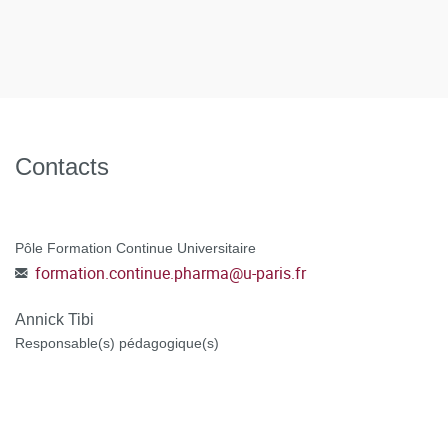
ATTENTION : POUR LES DEMANDEURS D'EMPLOI
,
institutionnels / CGV hors VAE
préciser dans votre dossier CanditOnLine, votre numéro de
demandeur d'emploi, votre agence de rattachement et
sélectionner le mode de financement POLE EMPLOI au
moment de la candidature.
Contacts
POSTULER A LA FORMATION
en vous connectant à la
C@nditOnLine
plateforme
(lien cliquable)
Pôle Formation Continue Universitaire
formation.continue.pharma
@
u-paris.fr
Annick Tibi
Responsable(s) pédagogique(s)