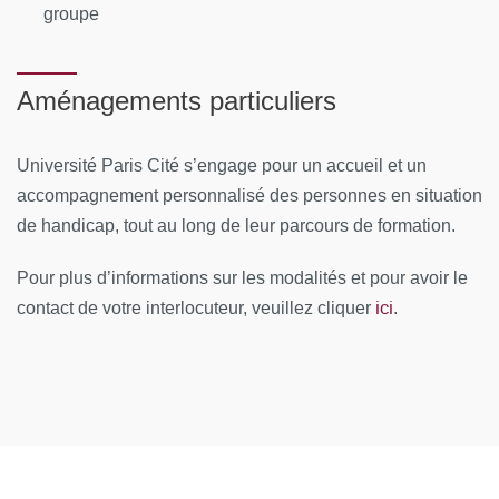
Moyens techniques :
groupe
Les supports pédagogiques sont mis à disposition des
stagiaires sur Moodle.
Aménagements particuliers
PROGRAMME
Université Paris Cité s’engage pour un accueil et un
Module 1 :
Rappels des données de bases de biologie
accompagnement personnalisé des personnes en situation
moléculaires et cellulaires pour comprendre les principes
de handicap, tout au long de leur parcours de formation.
de la Thérapie Cellulaire, de la Thérapie Génique et de
l'Ingénierie Tissulaire – Généralités et fondamentaux
Pour plus d’informations sur les modalités et pour avoir le
scientifiques
(40 heures)
ici
contact de votre interlocuteur, veuillez cliquer
.
Module 2 :
Les MTI : réglementation - développement et
évolution du B/R
(15 heures)
Module 3 :
Conséquences hospitalières et plus
particulièrement pharmaceutiques : analyse des risques et
mesures de protection / prévention – amélioration des