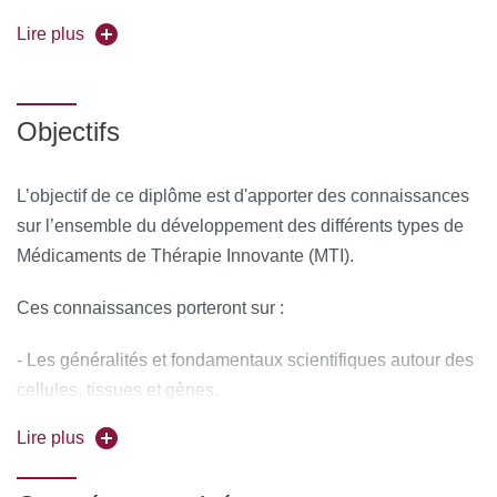
Forme de l'enseignement :
Lire plus
Enseignement en présentiel
Pour vous inscrire, déposez votre candidature sur
C@nditOnLine
Objectifs
L’objectif de ce diplôme est d'apporter des connaissances
sur l’ensemble du développement des différents types de
Médicaments de Thérapie Innovante (MTI).
Ces connaissances porteront sur :
- Les généralités et fondamentaux scientifiques autour des
cellules, tissues et gènes.
Lire plus
- Les nouvelles réglementations applicables à ces MTI
(Européennes et nationales).