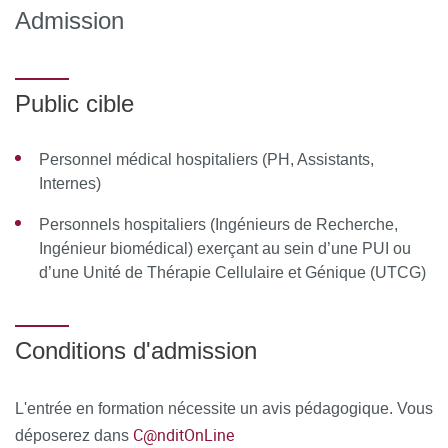
pratiques professionnelles - aspects contractuels –
Admission
organisationnels – exemples concrets
(25 heures)
MOYENS PÉDAGOGIQUES ET TECHNIQUES
Public cible
D’ENCADREMENT
Équipe pédagogique : Miryam MEBARKI, Annick TIBI,
Personnel médical hospitaliers (PH, Assistants,
Internes)
Hélène BOUCHER, Jean-Hugues TROUVIN
Personnels hospitaliers (Ingénieurs de Recherche,
Responsable pédagogique : Miryam MEBARKI, Unité de
Ingénieur biomédical) exerçant au sein d’une PUI ou
Thérapie Cellulaire, Hôpital Saint Louis
d’une Unité de Thérapie Cellulaire et Génique (UTCG)
MOYENS PERMETTANT DE SUIVRE L’EXÉCUTION DE
LA FORMATION ET D’EN APPRÉCIER LES
Conditions d'admission
RÉSULTATS
Au cours de la formation, le stagiaire émarge une feuille de
L'entrée en formation nécessite un avis pédagogique. Vous
C@nditOnLine
présence par demi-journée de formation en présentiel et le
déposerez dans