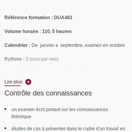
Référence formation : DUA481
Volume horaire : 110, 5 heures
Calendrier :
De janvier a septembre, examen en octobre
Rythme :
2 jours par mois
Lieu :
UFR de Pharmacie de Paris, 6ème arrondissement
de Paris
Lire plus
Contrôle des connaissances
Moyens pédagogiques :
Etudes de cas en travail de groupe, visites de sites et
un examen écrit portant sur les connaissances
échanges avec les professionnels du secteur, ateliers de
théorique
travail
études de cas à présenter dans le cadre d'un travail en