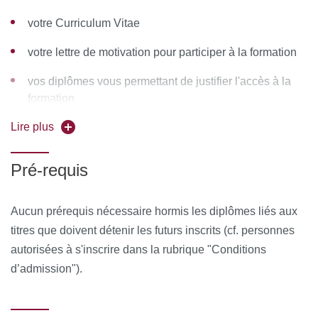
Responsable de la Formation émet une attestation
votre Curriculum Vitae
d’assiduité pour la formation en distanciel.
votre lettre de motivation pour participer à la formation
À l’issue de la formation, le stagiaire remplit un
vos diplômes vous permettant de justifier l'accès à la
questionnaire de satisfaction en ligne, à chaud. Celui-ci est
formation
analysé et le bilan est remonté au conseil pédagogique de
la formation.
Lire plus
Pré-requis
Aucun prérequis nécessaire hormis les diplômes liés aux
titres que doivent détenir les futurs inscrits (cf. personnes
autorisées à s'inscrire dans la rubrique "Conditions
d’admission").