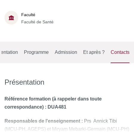
Faculté
Faculté de Santé
entation
Programme
Admission
Et après ?
Contacts
Présentation
Référence formation (à rappeler dans toute
correspondance) : DUA481
Responsables de l'enseignement :
Prs Annick Tibi
(MCU-PH, AGEPS) et Miryam Mebarki-Germain (MCU-PH)