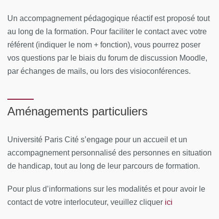
des outils numériques
Un accompagnement pédagogique réactif est proposé tout
Télécharger le planning 2025/2026
au long de la formation. Pour faciliter le contact avec votre
référent (indiquer le nom + fonction), vous pourrez poser
MOYENS PÉDAGOGIQUES ET TECHNIQUES
vos questions par le biais du forum de discussion Moodle,
D’ENCADREMENT
par échanges de mails, ou lors des visioconférences.
Équipe pédagogique
Responsables pédagogiques
:
Aménagements particuliers
Boris Hansel, PU-PH en endocrinologie, métabolisme et
Université Paris Cité s’engage pour un accueil et un
nutrition
accompagnement personnalisé des personnes en situation
Patrick Nataf, PU-PH en chirurgie cardiaque et vasculaire
de handicap, tout au long de leur parcours de formation.
Membres de l’équipe pédagogique
: Jeremy Adam / Eric
Pour plus d’informations sur les modalités et pour avoir le
Allaire / Dina Attia / Sandra Berthezene / Claire Biot /
ici
contact de votre interlocuteur, veuillez cliquer
Stéphane Bouchard / Pierre-François Ceccaldi / Othman