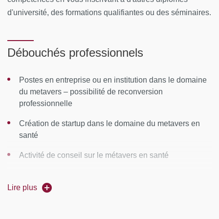
l’Université
Diplôme National ou un Diplôme d'Etat (hors DU-DIU)
d'université, des formations qualifiantes ou des séminaires.
si vous bénéficiez d'une prise en charge : votre accord
de prise en charge
Débouchés professionnels
TOUT DOSSIER INCOMPLET NE POURRA PAS ÊTRE
TRAITÉ.
Postes en entreprise ou en institution dans le domaine
du metavers – possibilité de reconversion
ATTENTION : POUR LES DEMANDEURS D'EMPLOI
,
professionnelle
préciser dans votre dossier C@nditOnLine, votre numéro
Création de startup dans le domaine du metavers en
de demandeur d'emploi, votre agence de rattachement et
santé
sélectionner le mode de financement Pôle emploi au
moment de la candidature.
Activité de conseil sur le métavers en santé
POSTULER A LA FORMATION en vous connectant à la
Activité d’information, communication, journalisme dans
le domaine des nouvelles technologies appliquées à la
plateforme C@nditOnLine
Lire plus
(lien cliquable)
santé