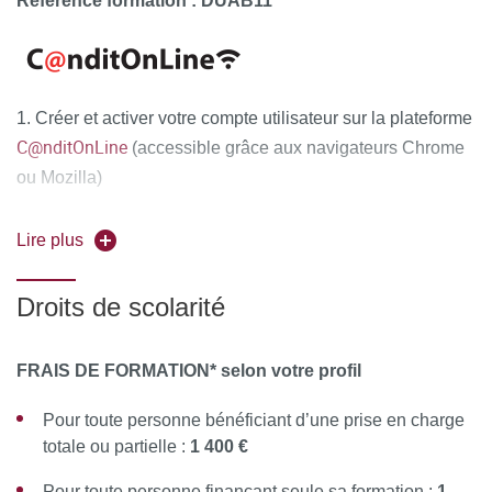
Référence formation : DUAB11
1. Créer et activer votre compte utilisateur sur la plateforme
C@nditOnLine
(accessible grâce aux navigateurs Chrome
ou Mozilla)
2. Compléter attentivement vos informations personnelles
Lire plus
et déposer obligatoirement tous les documents justificatifs,
uniquement au format PDF
, à savoir :
Droits de scolarité
La copie recto-verso de votre pièce d'identité en cours
de validité (carte nationale d'identité ou passeport)
FRAIS DE FORMATION* selon votre profil
Le diplôme d'État justifiant le niveau d'accès à la
Pour toute personne bénéficiant d’une prise en charge
formation souhaitée
totale ou partielle :
1 400 €
Pour les étrangers hors Union Européenne : joindre en
Pour toute personne finançant seule sa formation :
1