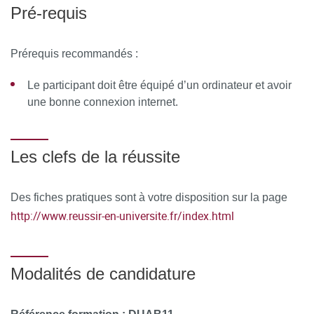
Pré-requis
*La réalisation de la formation est attestée par le relevé de
connexion de la plateforme de visio-conférence ou la
signature électronique de la feuille d’émargement, ainsi
Prérequis recommandés :
que par le scénario pédagogique et les travaux réalisés.
Le participant doit être équipé d’un ordinateur et avoir
une bonne connexion internet.
À l’issue de la formation, le stagiaire remplit un
questionnaire de satisfaction en ligne, à chaud. Celui-ci est
analysé et le bilan est remonté au conseil pédagogique de
Les clefs de la réussite
la formation.
Des fiches pratiques sont à votre disposition sur la page
http://www.reussir-en-universite.fr/index.html
Modalités de candidature