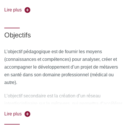
Forme de l'enseignement :
Lire plus
Présentiel + distanciel
synchrone* et asynchrone**
* en visio-conférence, en direct
Objectifs
**La formation à distance asynchrone se déroule de
manière flexible. Elle permet d'apprendre à son propre
L’objectif pédagogique est de fournir les moyens
rythme, en accédant aux contenus des cours, sans
(connaissances et compétences) pour analyser, créer et
présence simultanée avec les enseignants et les autres
accompagner le développement d’un projet de métavers
participants.
en santé dans son domaine professionnel (médical ou
Pour vous inscrire, déposez votre candidature sur
autre).
C@nditOnLine
L’objectif secondaire est la création d’un réseau
interdisciplinaire sur le métavers, qui permettra d’accélérer
les travaux de recherche et développement au sein de
Lire plus
l’université.