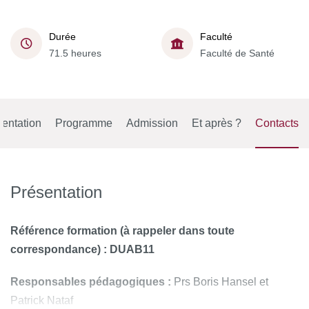
Durée
Faculté
71.5 heures
Faculté de Santé
entation
Programme
Admission
Et après ?
Contacts
Présentation
Référence formation
(à rappeler dans toute
correspondance) : DUAB11
Responsables pédagogiques :
Prs Boris Hansel et
Patrick Nataf