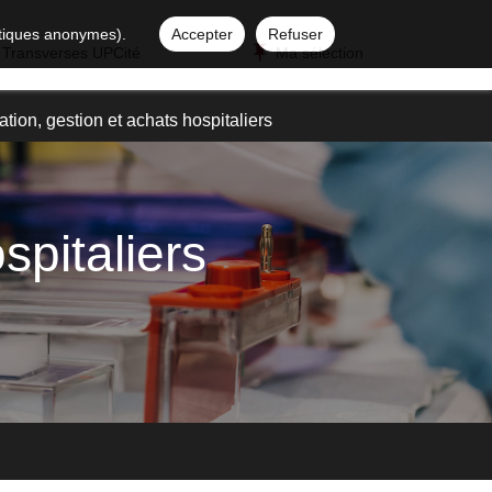
istiques anonymes).
Accepter
Refuser
 Transverses UPCité
Ma sélection
tion, gestion et achats hospitaliers
spitaliers