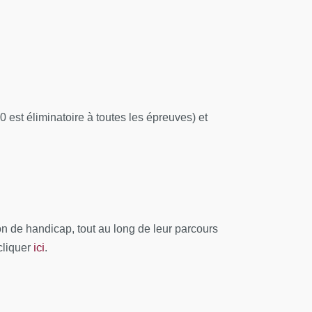
 Le Gonidec - L. Boissinot (OMEDIT -IDF) - M.
DF) - B. Salaun (MEDCONSULT) - C. Broissand
est éliminatoire à toutes les épreuves) et
 de handicap, tout au long de leur parcours
ici
cliquer
.