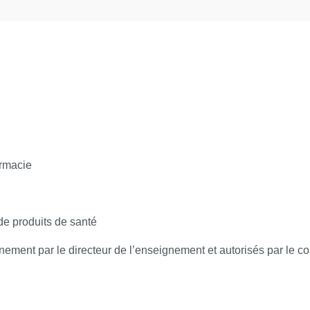
 médicaux facturables en sus –Contrat de bon usage des médic
tifs médicaux et des innovations thérapeutiques
armacie
 : principes, procédures, groupement de commandes, dématérial
de produits de santé
gnement par le directeur de l’enseignement et autorisés par le 
e