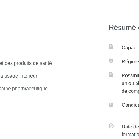
 sur C@nditOnLine
Résumé d
Capacit
Régime(
et des produits de santé
Possibil
 à usage intérieur
un ou p
omaine pharmaceutique
de com
Candida
ublics hospitaliers
Date de
formati