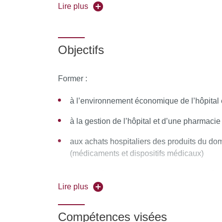
Pour vous inscrire, déposez votre candidature
Lire plus
Objectifs
Former :
à l’environnement économique de l’hôpital 
à la gestion de l’hôpital et d’une pharmacie
aux achats hospitaliers des produits du d
(médicaments et dispositifs médicaux)
aux procédures de passation des marchés p
Lire plus
Compétences visées