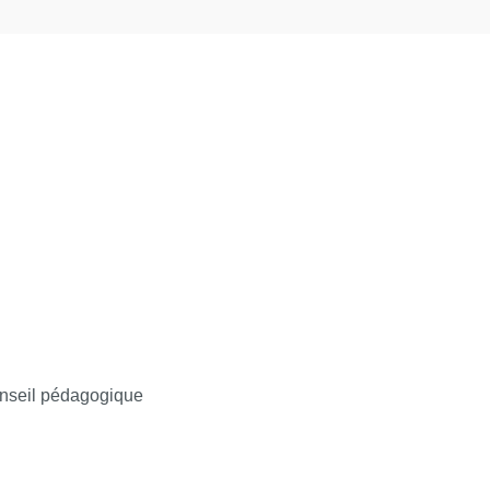
aments et des DM –Référentiels de bon usage
isation, enchères électroniques, étude de
conseil pédagogique