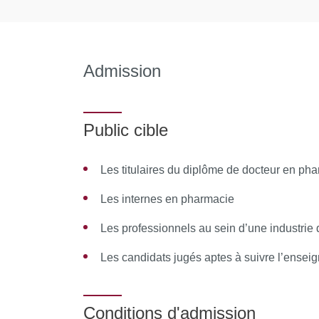
Commissions et instances à l’hôpital
Tarification à l’activité
Listes des médicaments et des dispositifs
Admission
Fixation des prix à l’hôpital
Observatoire des médicaments, des disposi
Public cible
Sécurisation du circuit des médicaments
Les titulaires du diplôme de docteur en ph
Achats pharmaceutiques et marchés publics
cas pratiques…
Les internes en pharmacie
Marketing achats
Les professionnels au sein d’une industrie 
Supply chain
Les candidats jugés aptes à suivre l’ensei
Stratégies de vente des fournisseurs
Conditions d'admission
Introduction aux études médico-économiqu