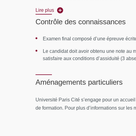
Moyens pédagogiques et techniques :
Lire plus
Equipe pédagogiques :
P. Paubel - M. Hehn -
Contrôle des connaissances
Dahan - V. Fajolle (CAHPP) - J. Pieuchard (
- L. Rozenbaum - D. Chiche - M. Bazelly-Touss
Examen final composé d’une épreuve écrite
Ressources matérielles :
Les supports pédago
Le candidat doit avoir obtenu une note au m
satisfaire aux conditions d’assiduité (3 ab
PROGRAMME
Thèmes abordés
Aménagements particuliers
Les réformes hospitalières
Université Paris Cité s’engage pour un accuei
Évolution du système de santé
de formation. Pour plus d’informations sur les mo
Agence régionale de santé
Organisation générale de l’hôpital