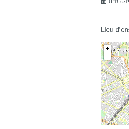
UFR de P
Lieu d'e
+
−