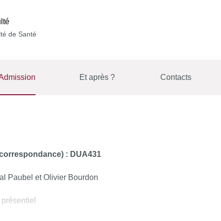
lté
té de Santé
Admission
Et après ?
Contacts
e correspondance) : DUA431
l Paubel et Olivier Bourdon
présentiel