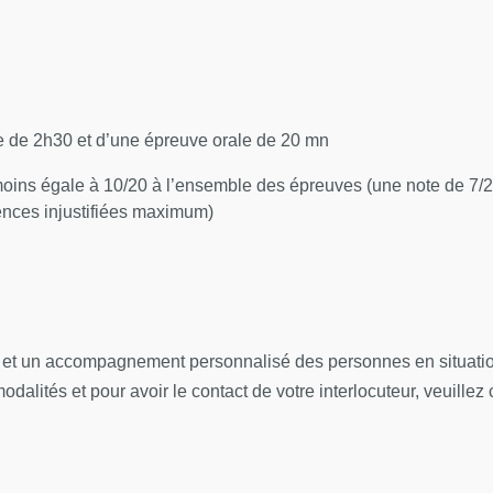
 I. Foglierini - M. Diallo ((CH Meaux) - A. Degrassat-Théas - P.
APHP) - P. Lesteven - H. Lemasson (BMS) - C. Borel (OMEDIT I
aint
 de 2h30 et d’une épreuve orale de 20 mn
giques sont mis à disposition des stagiaires sur Moodle.
oins égale à 10/20 à l’ensemble des épreuves (une note de 7/20 
sences injustifiées maximum)
l et un accompagnement personnalisé des personnes en situation
dalités et pour avoir le contact de votre interlocuteur, veuillez 