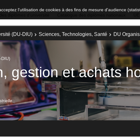
acceptez l'utilisation de cookies à des fins de mesure d'audience (stat
des diplômes d'université
Catalogue des diplômes nationaux
UE
rsité (DU-DIU)
Sciences, Technologies, Santé
DU Organisa
-DIU)
 gestion et achats ho
trielle