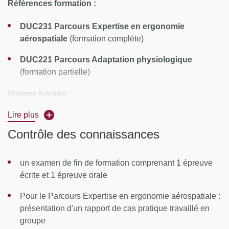
Références formation :
DUC231 Parcours Expertise en ergonomie
aérospatiale
(formation complète)
DUC221 Parcours Adaptation physiologique
(formation partielle)
Volume horaire :
Lire plus
Parcours Expertise en ergonomie aérospatiale : 148
heures
Contrôle des connaissances
Parcours Adaptation physiologique : 76 heures
un examen de fin de formation comprenant 1 épreuve
Calendrier
: novembre à mai
écrite et 1 épreuve orale
Rythme :
Pour le Parcours Expertise en ergonomie aérospatiale :
1 semaine par mois, du lundi 14h au vendredi
présentation d'un rapport de cas pratique travaillé en
midi
groupe