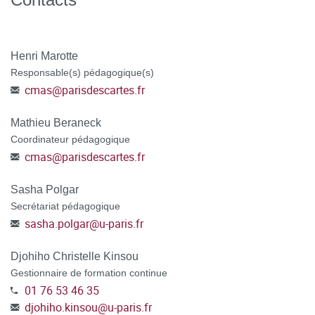
attestation/accord de prise en charge
TOUT DOSSIER INCOMPLET NE POURRA PAS ÊTRE
Henri Marotte
TRAITÉ.
Responsable(s) pédagogique(s)
cmas
@
parisdescartes.fr
ATTENTION : POUR LES DEMANDEURS D'EMPLOI
,
préciser dans votre dossier CanditOnLine, votre numéro de
Mathieu Beraneck
demandeur d'emploi, votre agence de rattachement et
Coordinateur pédagogique
sélectionner le mode de financement POLE EMPLOI au
cmas
@
parisdescartes.fr
moment de la candidature.
Sasha Polgar
POSTULER A LA FORMATION en vous connectant à la
Secrétariat pédagogique
plateforme C@nditOnLine
(lien cliquable)
sasha.polgar
@
u-paris.fr
Djohiho Christelle Kinsou
Gestionnaire de formation continue
01 76 53 46 35
djohiho.kinsou
@
u-paris.fr