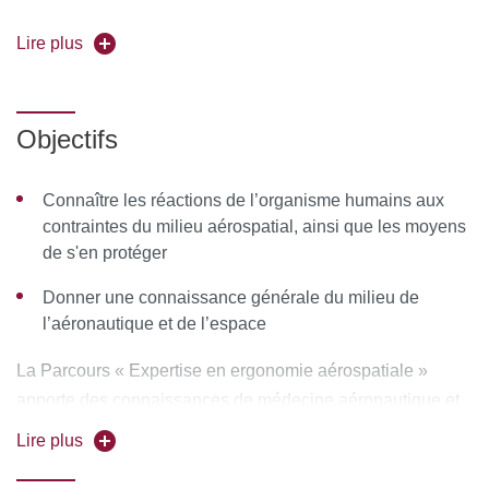
DUC221 Parcours Adaptation physiologique
Lire plus
(formation partielle)
Responsable de l'enseignement :
Pr Henri Marotte
Objectifs
Forme de l’enseignement :
en présentiel
Connaître les réactions de l’organisme humains aux
Volume horaire :
contraintes du milieu aérospatial, ainsi que les moyens
de s'en protéger
148 heures Parcours expertise en ergonomie
aérospatiale
Donner une connaissance générale du milieu de
l’aéronautique et de l’espace
76 heures Parcours adaptation physiologique
Pour vous inscrire, déposez votre candidature sur
La Parcours « Expertise en ergonomie aérospatiale »
C@nditOnLine
apporte des connaissances de médecine aéronautique et
spatiale, telles que les conditions d’aptitude médicale à la
Lire plus
pratique de l’aéronautique.