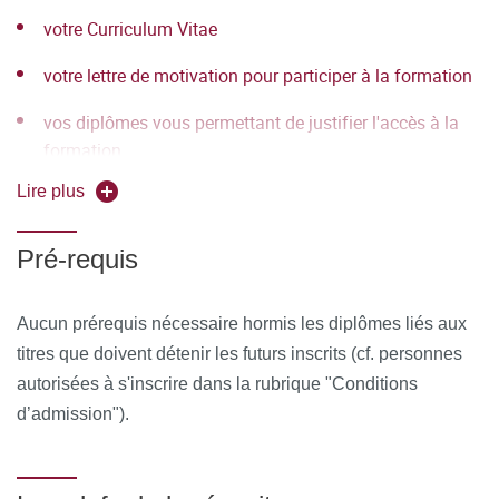
votre Curriculum Vitae
différents outils informatiques seront proposés pour
permettre :
votre lettre de motivation pour participer à la formation
d'échanger des fichiers, des données
vos diplômes vous permettant de justifier l'accès à la
formation
de partager des ressources, des informations
Lire plus
de communiquer simplement en dehors de la salle de
cours et des temps dédiés à la formation.
Pré-requis
MOYENS PERMETTANT DE SUIVRE L’EXÉCUTION DE
LA FORMATION ET D’EN APPRÉCIER LES
Aucun prérequis nécessaire hormis les diplômes liés aux
RÉSULTATS
titres que doivent détenir les futurs inscrits (cf. personnes
autorisées à s'inscrire dans la rubrique "Conditions
Au cours de la formation, le stagiaire émarge une feuille de
d’admission").
présence par demi-journée de formation en présentiel et le
Responsable de la Formation émet une attestation
d’assiduité pour la formation en distanciel.