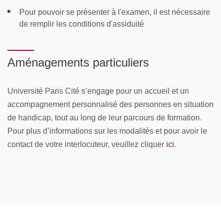
Lieu de formation
: Campus Saint Germain - 45 rue des
Pour pouvoir se présenter à l'examen, il est nécessaire
Saints-Pères - Paris 6e
de remplir les conditions d'assiduité
CONTENUS PÉDAGOGIQUES
Aménagements particuliers
Tronc Commun aux 2 parcours
Les conséquences physiologiques des caractéristiques
Université Paris Cité s’engage pour un accueil et un
de l’environnement
accompagnement personnalisé des personnes en situation
de handicap, tout au long de leur parcours de formation.
Aptitude médicale
Pour plus d’informations sur les modalités et pour avoir le
L'environnement humain de l'aérospatial
ici
contact de votre interlocuteur, veuillez cliquer
.
Parcours expertise en ergonomie aérospatiale
L’environnement humain de l’aérospatial : expertise
médicale dans les domaines concernés
MOYENS PÉDAGOGIQUES ET TECHNIQUES