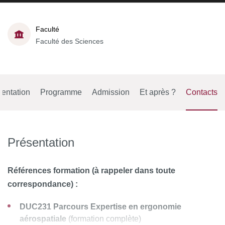
Faculté
Faculté des Sciences
entation
Programme
Admission
Et après ?
Contacts
Présentation
Références formation (à rappeler dans toute
correspondance) :
DUC231 Parcours Expertise en ergonomie
aérospatiale
(formation complète)