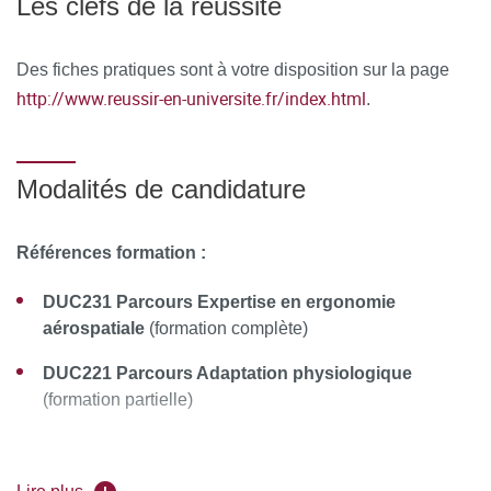
Les clefs de la réussite
À l’issue de la formation, le stagiaire remplit un
questionnaire de satisfaction en ligne, à chaud. Celui-ci est
Des fiches pratiques sont à votre disposition sur la page
analysé et le bilan est remonté au conseil pédagogique de
http://www.reussir-en-universite.fr/index.html
.
la formation.
Modalités de candidature
Références formation :
DUC231 Parcours Expertise en ergonomie
aérospatiale
(formation complète)
DUC221 Parcours Adaptation physiologique
(formation partielle)