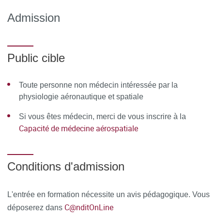
D'ENCADREMENT
Admission
Équipe pédagogique
Mathieu Beraneck / Sébastien Bisconte / Philippe Cabon /
Public cible
Marie-Dominique Colas / Michel Clerel / Patrick Derain /
Didier Delaitre / Marie-Claude Dentan / Vincent Feuillie /
Toute personne non médecin intéressée par la
Françoise Froussart-Maille / René Germa / Jean-Yves
physiologie aéronautique et spatiale
Grau / Patrick Guedj / Joël Guilloteau / Jean-Pierre ou
Si vous êtes médecin, merci de vous inscrire à la
Claudie Heigneré / Anne-Pia Hornez / Claude Kalfon /
Capacité de médecine aérospatiale
Michel Klerlein / Michel Kossowski / Olivier Manen / Henri
Marotte / Alain Martin-Saint-Laurent / Catherine Moussu /
Éric Perrier / Anne-Emmanuelle Priot / Corinne Roumes /
Conditions d'admission
Jean-Marc Schleich / Eric Tricoire
Ressources matérielles
L'entrée en formation nécessite un avis pédagogique. Vous
C@nditOnLine
déposerez dans
Afin de favoriser une démarche interactive et collaborative,